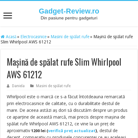
Gadget-Review.ro
Din pasiune pentru gadgeturi
Acasă
»
Electrocasnice
»
Masini de spălat rufe
»
Mașină de spălat rufe
Slim Whirlpool AWS 61212
Mașină de spălat rufe Slim Whirlpool
AWS 61212
Daniela
Masini de spălat rufe
Whirlpool este o marcă ce s-a făcut întotdeauna remarcată
prin electrocasnice de calitate, cu o durabilitate destul de
mare. De aceea astăzi aș dori să discutăm despre un produs
ce aparține de această marcă, mai precis despre mașina de
spălat rufe Whirlpool AWS 61212,
ce vine la un preț de
aproximativ
)
, destul de
1200
lei (
verifică preț actualizat
decent, comparativ cu produsele concurenței ce au aceleași