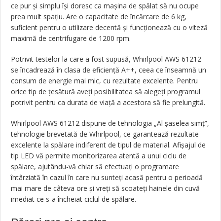
ce pur și simplu își doresc ca mașina de spălat să nu ocupe
prea mult spațiu. Are o capacitate de încărcare de 6 kg,
suficient pentru o utilizare decentă și funcționează cu o viteză
maximă de centrifugare de 1200 rpm.
Potrivit testelor la care a fost supusă, Whirlpool AWS 61212
se încadrează în clasa de eficiență A++, ceea ce înseamnă un
consum de energie mai mic, cu rezultate excelente. Pentru
orice tip de țesătură aveți posibilitatea să alegeți programul
potrivit pentru ca durata de viață a acestora să fie prelungită.
Whirlpool AWS 61212 dispune de tehnologia „Al șaselea simț”,
tehnologie brevetată de Whirlpool, ce garantează rezultate
excelente la spălare indiferent de tipul de material. Afișajul de
tip LED vă permite monitorizarea atentă a unui ciclu de
spălare, ajutându-vă chiar să efectuați o programare
întârziată în cazul în care nu sunteți acasă pentru o perioadă
mai mare de câteva ore și vreți să scoateți hainele din cuvă
imediat ce s-a încheiat ciclul de spălare.