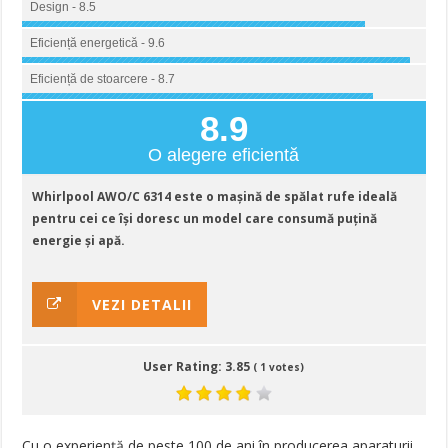
Design - 8.5
Eficiență energetică - 9.6
Eficiență de stoarcere - 8.7
8.9
O alegere eficientă
Whirlpool AWO/C 6314 este o mașină de spălat rufe ideală
pentru cei ce își doresc un model care consumă puțină
energie și apă.
VEZI DETALII
User Rating:
3.85
(
1
votes)
Cu o experiență de peste 100 de ani în producerea aparaturii