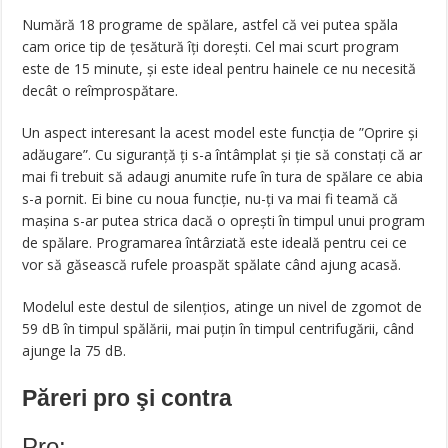
Numără 18 programe de spălare, astfel că vei putea spăla
cam orice tip de țesătură îți dorești. Cel mai scurt program
este de 15 minute, și este ideal pentru hainele ce nu necesită
decât o reîmprospătare.
Un aspect interesant la acest model este funcția de ”Oprire și
adăugare”. Cu siguranță ți s-a întâmplat și ție să constați că ar
mai fi trebuit să adaugi anumite rufe în tura de spălare ce abia
s-a pornit. Ei bine cu noua funcție, nu-ți va mai fi teamă că
mașina s-ar putea strica dacă o oprești în timpul unui program
de spălare. Programarea întârziată este ideală pentru cei ce
vor să găsească rufele proaspăt spălate când ajung acasă.
Modelul este destul de silențios, atinge un nivel de zgomot de
59 dB în timpul spălării, mai puțin în timpul centrifugării, când
ajunge la 75 dB.
Păreri pro şi contra
Pro: