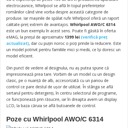
electrocasnice, Whirlpool se află în topul preferințelor
românilor când vine vorba despre această categorie de
produse. Iar mașinile de spălat rufe Whirlpool oferă un raport
calitate-preț extrem de avantajos.
Whirlpool AWO/C 6314
este un bun exemplu în acest sens. Poate fi găsită în oferta
eMAG, la prețul de aproximativ
1399 lei
(
verifică preț
actualizat
)
, dar cu puțin noroc o poți prinde la reducere. Este
un model potrivit pentru familiile mici și medii, ce își doresc un
model eficient.
Din punct de vedere al designului, nu aș putea spune că
impresionează prea tare. Vorbim de un model cu un design
clasic, pe o nuanță de alb, accesorizată cu un panou de
control ce pare destul de ușor de utilizat. În stânga se află
sertarul pentru detergenți, în centru selectorul de programe,
ce funcționează prin răsucire, iar în dreapta avem un display
LCD, la baza căruia se află butoanele de control.
Poze cu Whirlpool AWO/C 6314