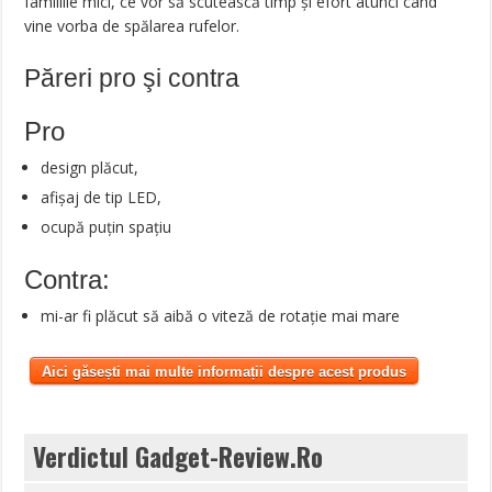
familiile mici, ce vor să scutească timp și efort atunci când
vine vorba de spălarea rufelor.
Păreri pro şi contra
Pro
design plăcut,
afișaj de tip LED,
ocupă puțin spațiu
Contra:
mi-ar fi plăcut să aibă o viteză de rotație mai mare
Aici găsești mai multe informații despre acest produs
Verdictul Gadget-Review.Ro