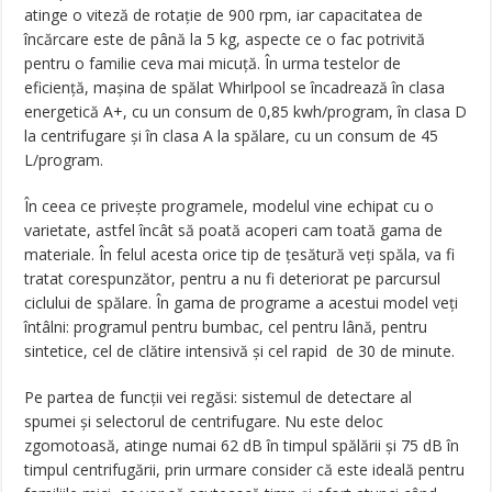
atinge o viteză de rotație de 900 rpm, iar capacitatea de
încărcare este de până la 5 kg, aspecte ce o fac potrivită
pentru o familie ceva mai micuță. În urma testelor de
eficiență, mașina de spălat Whirlpool se încadrează în clasa
energetică A+, cu un consum de 0,85 kwh/program, în clasa D
la centrifugare și în clasa A la spălare, cu un consum de 45
L/program.
În ceea ce privește programele, modelul vine echipat cu o
varietate, astfel încât să poată acoperi cam toată gama de
materiale. În felul acesta orice tip de țesătură veți spăla, va fi
tratat corespunzător, pentru a nu fi deteriorat pe parcursul
ciclului de spălare. În gama de programe a acestui model veți
întâlni: programul pentru bumbac, cel pentru lână, pentru
sintetice, cel de clătire intensivă și cel rapid de 30 de minute.
Pe partea de funcții vei regăsi: sistemul de detectare al
spumei și selectorul de centrifugare. Nu este deloc
zgomotoasă, atinge numai 62 dB în timpul spălării și 75 dB în
timpul centrifugării, prin urmare consider că este ideală pentru