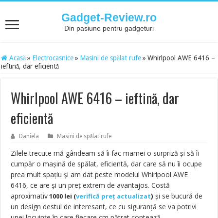
Gadget-Review.ro
Din pasiune pentru gadgeturi
Acasă
»
Electrocasnice
»
Masini de spălat rufe
»
Whirlpool AWE 6416 –
ieftină, dar eficientă
Whirlpool AWE 6416 – ieftină, dar
eficientă
Daniela
Masini de spălat rufe
Zilele trecute mă gândeam să îi fac mamei o surpriză și să îi
cumpăr o mașină de spălat, eficientă, dar care să nu îi ocupe
prea mult spațiu și am dat peste modelul Whirlpool AWE
6416
, ce are și un preț extrem de avantajos. Costă
aproximativ
)
și se bucură de
1000 lei (
verifică preț actualizat
un design destul de interesant, ce cu siguranță se va potrivi
unei locuințe în care fiecare cm pătrat contează.