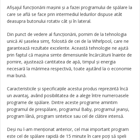
Afişajul funcţionării maşinii şi a fazei programului de spălare la
care se află se face prin intermediul ledurilor dispuse atât
deasupra butonului rotativ cât şi în lateral.
Din punct de vedere al funcţionării, pornim de la tehnologia
unică Al şaselea simţ, folosită de cei de la Whirlpool, care ne
garantează rezultate excelente. Această tehnologie ne ajută
prin faptul că maşina simte dimensiunile încărcăturii înainte de
pornire, ajustează cantitatea de apă, timpul şi energia
necesară la mărimea respectivă, toate ajutând la o economie
mai bună.
Caracteristicile şi specificaţiile acestui produs reprezintă încă
un avantaj, având posibilitatea de a alege între numeroasele
programe de spălare. Dintre aceste programe amintim
programul de prespălare, programul Baby, programul jeanşi,
program lână, program sintetice sau cel de clătire intensă.
Deşi nu l-am menţionat anterior, cel mai important program
este cel de spălare rapidă de 15 minute în care poţi să speli