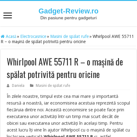
Gadget-Review.ro
Din pasiune pentru gadgeturi
Acasă
»
Electrocasnice
»
Masini de spălat rufe
»
Whirlpool AWE 55711
R – o maşină de spălat potrivită pentru oricine
Whirlpool AWE 55711 R – o maşină de
spălat potrivită pentru oricine
Daniela
Masini de spălat rufe
În zilele noastre, timpul este cea mai mare şi importantă
resursă a noastră, iar economisirea acestuia reprezintă scopul
fiecăruia dintre noi. Această economisire se poate face prin
executarea unor activităţi într-un timp mai scurt decât de
obicei sau executarea unor activităţi în acelaşi timp. Pentru
acest lucru îţi vine în ajutor Whirlpool cu o maşină de spălat cu
încărcare verticală
Whirlpool AWE 55711 R
şi, astfel,