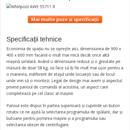
Mai multe poze și specificații
Specificații tehnice
Economia de spaţiu nu se opreşte aici, dimensiunea de 900 x
400 x 600 mm facand-o mult mai mică decât orice altă
maşină similară. Având o dimensiune redusă şi o greutate pe
măsură de doar 58 kg, va face să îţi fie mult mai uşor pentru a
o manevra, indiferent de etajul unde locuieşti sau de locul
unde vrei să o montezi. Legat de design mai avem şi aspectul
privind panoul de comandă al acesteia, un aspect care
completează pe cel clasic al maşinii.
Panoul este dispus în partea superioară şi cuprinde un buton
rotativ ce ne ajută la selectarea programului de spălare, dar şi
butoane pentru pornirea maşinii şi a programului sau
selectarea vitezei de centrifugare.