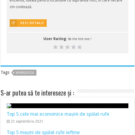
eficientă, ideală pentru locuințele cu suprafețe mici, în care fiecare
cm contează.
VEZI DETALII
User Rating:
Be the first one !
Tags
WHIRLPOOL
S-ar putea să te intereseze și :
Top 5 cele mai economice mașini de spălat rufe
25 septembrie 2021
Top 5 mașini de spălat rufe ieftine