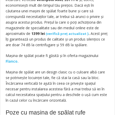
economiseşti mult din timpul tău preţios. Dacă eşti în
căutarea unei maşini de spălat foarte bune şi care să
corespundă necesitaţilor tale, ar trebui să arunci o privire şi
asupra acestui produs. Preţul la care o poţi achiziţiona din
magazinele de specialitate sau din mediul online este de
aproximativ de
1399
lei
)
.
Acest preţ
(
verifică preț actualizat
îţi garantează un produs de calitate şi un produs silenţios ce
are doar 74 dB la centrifugare şi 59 dB la spălare.
Mașina de spălat poate fi găsită și în oferta magazinului
Flanco.
Maşina de spălat are un design clasic cu o culoare albă care
se potriveşte locuinţei tale, fie că stai la casă sau la bloc.
Încărcarea verticală te ajută în ceea ce priveşte spaţiul
necesar pentru instalarea acesteia fără a mai trebui să iei în
calcul necesitatea spaţiului pentru a deschide o uşă cum este
în cazul celor cu încărcare orizontală.
Poze cu mașina de spălat rufe