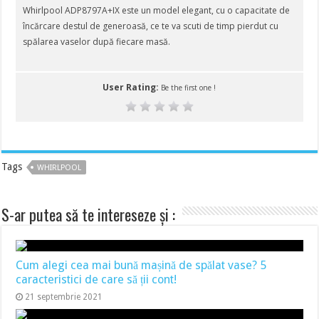
Whirlpool ADP8797A+IX este un model elegant, cu o capacitate de
încărcare destul de generoasă, ce te va scuti de timp pierdut cu
spălarea vaselor după fiecare masă.
User Rating:
Be the first one !
Tags
WHIRLPOOL
S-ar putea să te intereseze și :
Cum alegi cea mai bună mașină de spălat vase? 5
caracteristici de care să ții cont!
21 septembrie 2021