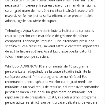
Datorită tehnologiei PowerClean Max mașina nu mai face
necesară înmuierea și frecarea vaselor de mari dimensiuni și
cu un grad mare de murdărie înaintea încărcării acestora în
mașină. Astfel, vei putea spăla eficient vase precum oalele
adânci, tigăile sau tăvile de cuptor.
Tehnologia Aqua Steam contribuie la înlăturarea cu succes
chiar și a petelor cele mai dificile de grăsime de diferite
compoziții. Tehnologia Impulse Pulse alternează presiunea
scazută cu cea crescută, salvând astfel o cantitate importantă
de apă la fiecare spălare. Acest lucru este posibil datorită
folosirii unei pompe speciale.
Whirlpool ADP8797A+IX are un număr de 10 programe
personalizate, adaptându-se la toate situațiile întâlnite la
curățarea veselei. Printre programe se numără cel Eco
recomandat pentru spălarea vaselor cu un grad mediu de
murdărie la un nivel redus de resurse, cel intensiv recomandat
pentru spălarea vaselor cu un grad mare de murdărie, cel
rapid sau cel de prespălare. Există, în același timp, programe
pentru utilizarea zilnică sau pentru vase delicate și de valoare,