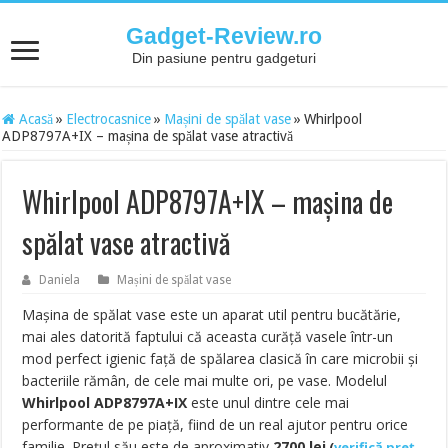
Gadget-Review.ro
Din pasiune pentru gadgeturi
Acasă
»
Electrocasnice
»
Mașini de spălat vase
»
Whirlpool
ADP8797A+IX – mașina de spălat vase atractivă
Whirlpool ADP8797A+IX – mașina de
spălat vase atractivă
Daniela
Mașini de spălat vase
Mașina de spălat vase este un aparat util pentru bucătărie,
mai ales datorită faptului că aceasta curăță vasele într-un
mod perfect igienic față de spălarea clasică în care microbii și
bacteriile rămân, de cele mai multe ori, pe vase. Modelul
Whirlpool ADP8797A+IX
este unul dintre cele mai
performante de pe piață, fiind de un real ajutor pentru orice
familie.
Prețul său este de aproximati
v
2700 lei
(
verifică preț