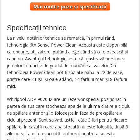
Mai multe poze și specificații
Specificații tehnice
La nivelul dotărilor tehnice se remarcă, în primul rând,
tehnologia 6th Sense Power Clean. Aceasta este disponibilă
ca opțiune, utilizatorul putând alege când să o folosească și
când nu. Avantajul tehnologiei este că ajustează presiunea
jeturilor în funcție de gradul de murdărie al vaselor. Cu
tehnologia Power Clean pot fi spălate până la 22 de vase,
printre care 2 tigăi și oale adânci, 14 farfurii mari și 8 farfurii
mici.
Whirlpool ADP 9070 IX are un rezervor special poziționat în
partea de sus care stochează apa de la ultima clătire a ciclului
de spălare anterior și o folosește în faza de pre-spălare a
ciclului prezent. Sunt salvați, astfel, câte 3 litri pentru fiecare
spălare. În cazul în care apa stocată nu este folosită, după 3
zile aceasta este evacuată automat pentru a se evita