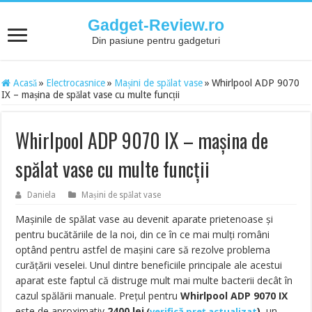
Gadget-Review.ro
Din pasiune pentru gadgeturi
Acasă
»
Electrocasnice
»
Mașini de spălat vase
»
Whirlpool ADP 9070
IX – mașina de spălat vase cu multe funcții
Whirlpool ADP 9070 IX – mașina de
spălat vase cu multe funcții
Daniela
Mașini de spălat vase
Mașinile de spălat vase au devenit aparate prietenoase și
pentru bucătăriile de la noi, din ce în ce mai mulți români
optând pentru astfel de mașini care să rezolve problema
curățării veselei. Unul dintre beneficiile principale ale acestui
aparat este faptul că distruge mult mai multe bacterii decât în
cazul spălării manuale. Prețul pentru
Whirlpool ADP 9070 IX
este de aproximativ
2400
lei
),
un
(
verifică preț actualizat