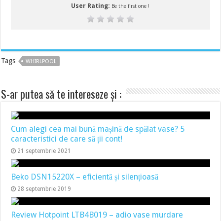
User Rating:
Be the first one !
Tags
WHIRLPOOL
S-ar putea să te intereseze și :
Cum alegi cea mai bună mașină de spălat vase? 5
caracteristici de care să ții cont!
21 septembrie 2021
Beko DSN15220X – eficientă și silențioasă
28 septembrie 2019
Review Hotpoint LTB4B019 – adio vase murdare