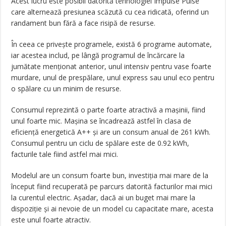
Acest lucru este posibil datorită tehnologiei Impulse Pulse
care alternează presiunea scăzută cu cea ridicată, oferind un
randament bun fără a face risipă de resurse.
În ceea ce privește programele, există 6 programe automate,
iar acestea includ, pe lângă programul de încărcare la
jumătate menționat anterior, unul intensiv pentru vase foarte
murdare, unul de prespălare, unul express sau unul eco pentru
o spălare cu un minim de resurse.
Consumul reprezintă o parte foarte atractivă a mașinii, fiind
unul foarte mic. Mașina se încadrează astfel în clasa de
eficiență energetică A++ și are un consum anual de 261 kWh.
Consumul pentru un ciclu de spălare este de 0.92 kWh,
facturile tale fiind astfel mai mici.
Modelul are un consum foarte bun, investiția mai mare de la
început fiind recuperată pe parcurs datorită facturilor mai mici
la curentul electric. Așadar, dacă ai un buget mai mare la
dispoziție și ai nevoie de un model cu capacitate mare, acesta
este unul foarte atractiv.