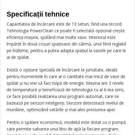
Specificații tehnice
Capacitatea de încărcare este de 13 seturi, fiind una record.
Tehnologia PowerClean ce poate fi selectată opțional crește
eficiența mașinii, spălând mai multe vase. Interiorul este
împărțit în două coșuri spațioase din sârmă, unul fiind reglabil
pe înălțime, pentru a putea adapta spațiul la vasele pe care le
ai de spălat.
Există o opțiune specială de încărcare la jumătate, ideală
pentru momentele în care ai o cantitate mai mică de vase de
spălat și nu vrei să faci risipă de energie. Mașina are 3 nivele
de temperatură și beneficiază de tehnologia cu al 6-lea simț,
ce face posibilă realizarea unui program automat, care se
bazează pe senzori inteligenți. Senzorii detectează nivelul de
murdărie, optimizând setările și mai ales presiunea apei.
Pentru o spălare economică, modelul este dotat cu o pompă
care permite salvarea unui litru de apă la fiecare program.