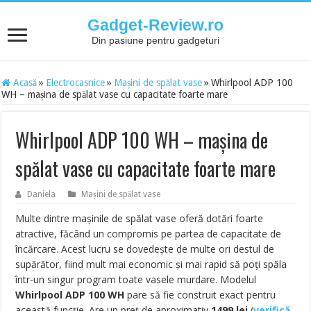
Gadget-Review.ro
Din pasiune pentru gadgeturi
Acasă
»
Electrocasnice
»
Mașini de spălat vase
»
Whirlpool ADP 100
WH – mașina de spălat vase cu capacitate foarte mare
Whirlpool ADP 100 WH – mașina de
spălat vase cu capacitate foarte mare
Daniela
Mașini de spălat vase
Multe dintre mașinile de spălat vase oferă dotări foarte
atractive, făcând un compromis pe partea de capacitate de
încărcare. Acest lucru se dovedește de multe ori destul de
supărător, fiind mult mai economic și mai rapid să poți spăla
într-un singur program toate vasele murdare. Modelul
Whirlpool ADP 100 WH
pare să fie construit exact pentru
această funcție. Are un preț de aproximativ
1499
lei
(
verifică