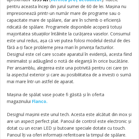
pentru aceasta încep din jurul sumei de 60 de lei. Mașina nu
impresionează printr-un număr mare de programe sau o
capacitate mare de spălare, dar are în schimb o eficiență
ridicată de spălare. Programele disponibile acoperă totuși
majoritatea situațiilor întâlnite la curățarea vaselor. Consumul
este unul redus, așa că vei putea folosi modelul destul de des
fără a-ți face probleme prea mari în privința facturilor.
Designul este cel care scoate aparatul în evidență, acesta fiind
minimalist și adăugând o notă de eleganță în orice bucătărie.
Per ansamblu, alegerea este una potrivită pentru cei care țin
la aspectul exterior și care au posibilitatea de a investi o sumă
mai mare într-un astfel de aparat.
Mașina de spălat vase poate fi găsită și în oferta
magazinului
Flanco.
Designul mașinii este unul tech. Acesta este alcătuit din inox și
are un aspect perfect plat. Panoul de control este electronic și
dotat cu un ecran LED și butoane speciale dotate cu touch.
Panoul îți va oferi informații referitoare la timpul de spălare.