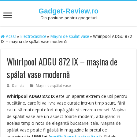
Gadget-Review.ro
Din pasiune pentru gadgeturi
Acasă
»
Electrocasnice
»
Mașini de spălat vase
»
Whirlpool ADGU 872
IX – mașina de spălat vase modernă
Whirlpool ADGU 872 IX – mașina de
spălat vase modernă
Daniela
Mașini de spălat vase
Whirlpool ADGU 872 IX
este un aparat extrem de util pentru
bucătărie, care îți va livra vase curate într-un timp scurt, fără
ca tu să mai depui efort după gătit și servirea mesei. Mașina
de spălat vase are un aspect foarte modern, adăugând în
același timp o notă de eleganță bucătăriei tale. Mașina de
spălat vase poate fi găsită în magazine la prețul de
aproximativ
1599
lei
(
verifică preț actualizat
)
. Ratele