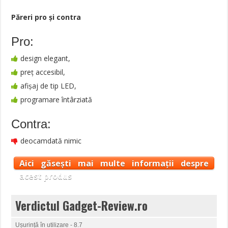
Păreri pro şi contra
Pro:
design elegant,
preț accesibil,
afișaj de tip LED,
programare întârziată
Contra:
deocamdată nimic
Aici găsești mai multe informații despre
acest produs
Verdictul Gadget-Review.ro
Ușurință în utilizare - 8.7