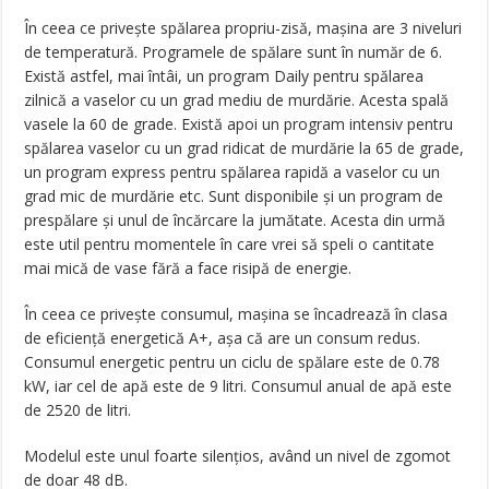
În ceea ce privește spălarea propriu-zisă, mașina are 3 niveluri
de temperatură. Programele de spălare sunt în număr de 6.
Există astfel, mai întâi, un program Daily pentru spălarea
zilnică a vaselor cu un grad mediu de murdărie. Acesta spală
vasele la 60 de grade. Există apoi un program intensiv pentru
spălarea vaselor cu un grad ridicat de murdărie la 65 de grade,
un program express pentru spălarea rapidă a vaselor cu un
grad mic de murdărie etc. Sunt disponibile și un program de
prespălare și unul de încărcare la jumătate. Acesta din urmă
este util pentru momentele în care vrei să speli o cantitate
mai mică de vase fără a face risipă de energie.
În ceea ce privește consumul, mașina se încadrează în clasa
de eficiență energetică A+, așa că are un consum redus.
Consumul energetic pentru un ciclu de spălare este de 0.78
kW, iar cel de apă este de 9 litri. Consumul anual de apă este
de 2520 de litri.
Modelul este unul foarte silențios, având un nivel de zgomot
de doar 48 dB.