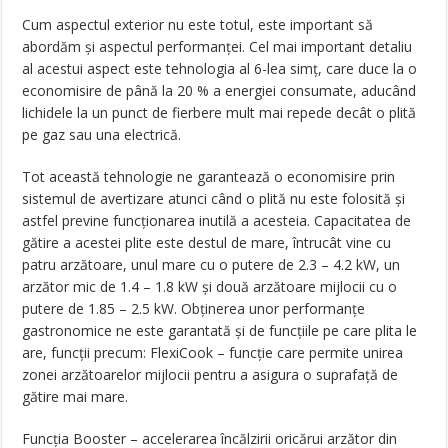
Cum aspectul exterior nu este totul, este important să
abordăm şi aspectul performanţei. Cel mai important detaliu
al acestui aspect este tehnologia al 6-lea simţ, care duce la o
economisire de până la 20 % a energiei consumate, aducând
lichidele la un punct de fierbere mult mai repede decât o plită
pe gaz sau una electrică.
Tot această tehnologie ne garantează o economisire prin
sistemul de avertizare atunci când o plită nu este folosită şi
astfel previne funcţionarea inutilă a acesteia. Capacitatea de
gătire a acestei plite este destul de mare, întrucât vine cu
patru arzătoare, unul mare cu o putere de 2.3 – 4.2 kW, un
arzător mic de 1.4 – 1.8 kW şi două arzătoare mijlocii cu o
putere de 1.85 – 2.5 kW. Obţinerea unor performanţe
gastronomice ne este garantată şi de funcţiile pe care plita le
are, funcţii precum: FlexiCook – funcţie care permite unirea
zonei arzătoarelor mijlocii pentru a asigura o suprafaţă de
gătire mai mare.
Funcţia Booster – accelerarea încălzirii oricărui arzător din