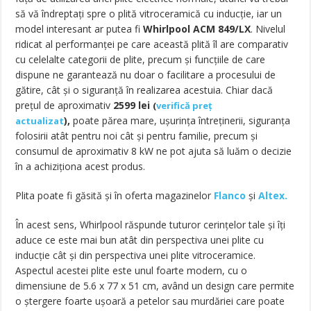
să vă îndreptaţi spre o plită vitroceramică cu inducţie, iar un
model interesant ar putea fi
Whirlpool ACM 849/LX
. Nivelul
ridicat al performanţei pe care această plită îl are comparativ
cu celelalte categorii de plite, precum şi funcţiile de care
dispune ne garantează nu doar o facilitare a procesului de
gătire, cât şi o siguranţă în realizarea acestuia. Chiar dacă
preţul de aproximativ
2599
l
ei
(
verifică preț
),
poate părea mare, uşurinţa întreţinerii, siguranţa
actualizat
folosirii atât pentru noi cât şi pentru familie, precum şi
consumul de aproximativ 8 kW ne pot ajuta să luăm o decizie
în a achiziţiona acest produs.
Plita poate fi găsită și în oferta magazinelor
Flanco
și
Altex.
În acest sens, Whirlpool răspunde tuturor cerinţelor tale şi îţi
aduce ce este mai bun atât din perspectiva unei plite cu
inducţie cât şi din perspectiva unei plite vitroceramice.
Aspectul acestei plite este unul foarte modern, cu o
dimensiune de 5.6 x 77 x 51 cm, având un design care permite
o ştergere foarte uşoară a petelor sau murdăriei care poate