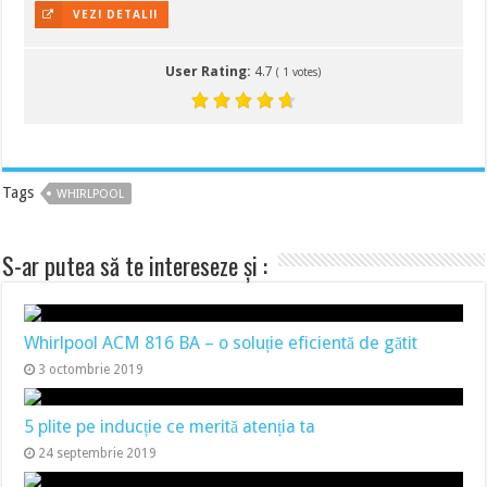
VEZI DETALII
User Rating:
4.7
(
1
votes)
Tags
WHIRLPOOL
S-ar putea să te intereseze și :
Whirlpool ACM 816 BA – o soluție eficientă de gătit
3 octombrie 2019
5 plite pe inducție ce merită atenția ta
24 septembrie 2019