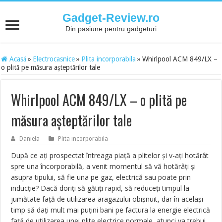
Gadget-Review.ro
Din pasiune pentru gadgeturi
Acasă
»
Electrocasnice
»
Plita incorporabila
»
Whirlpool ACM 849/LX –
o plită pe măsura aşteptărilor tale
Whirlpool ACM 849/LX – o plită pe
măsura aşteptărilor tale
Daniela
Plita incorporabila
După ce aţi prospectat întreaga piaţă a plitelor şi v-aţi hotărât
spre una încorporabilă, a venit momentul să vă hotărâţi şi
asupra tipului, să fie una pe gaz, electrică sau poate prin
inducţie? Dacă doriţi să gătiţi rapid, să reduceţi timpul la
jumătate faţă de utilizarea aragazului obişnuit, dar în acelaşi
timp să daţi mult mai puţini bani pe factura la energie electrică
faţă de utilizarea unei plite electrice normale, atunci va trebui