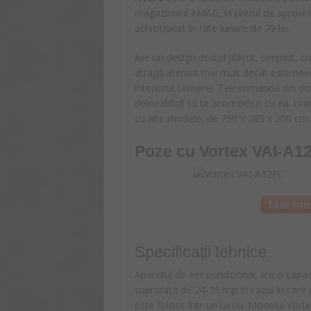
magazinului eMAG, la prețul de aproxim
achiziționat în rate lunare de 79 lei.
Are un design destul plăcut, simplist, cu
atragă atenția mai mult decât este nevo
interiorul camerei. Telecomanda din dotar
deloc dificil să te acomodezi cu ea. Un
cu alte modele, de 750 x 285 x 200 cm.
Poze cu
Vortex VAI-A1
Mai mul
Specificații tehnice
Aparatul de aer condiționat are o capac
suprafață de 24-35 mp în cazul în care e
este folosit într-un birou. Modelul Vort