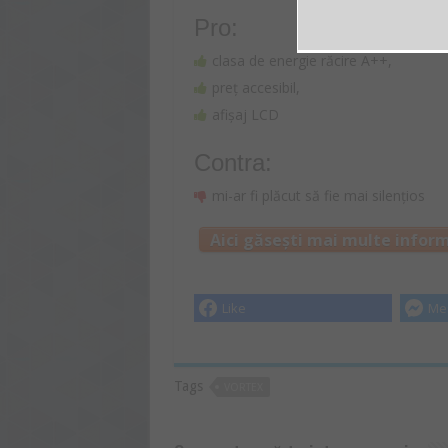
Pro:
clasa de energie răcire A++,
preț accesibil,
afișaj LCD
Contra:
mi-ar fi plăcut să fie mai silențios
Aici găsești mai multe inform
Like
Me
Tags
VORTEX