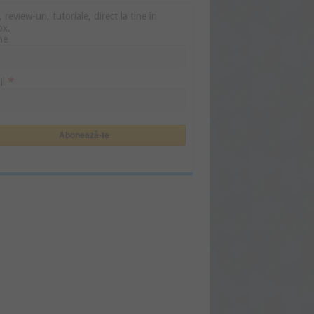
i, review-uri, tutoriale, direct la tine în
ox.
me
*
il