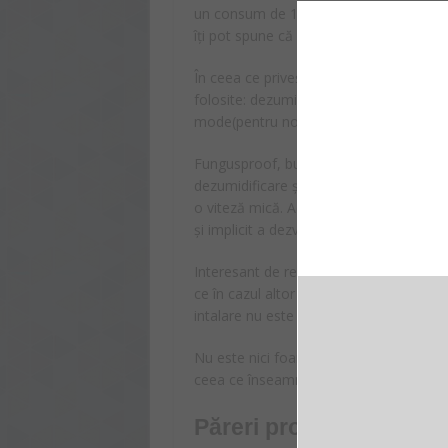
un consum de 1090 pentru răcire și 970
îți pot spune că AC-ul Vortex este unu
În ceea ce privește funcțiile, aparatul d
folosite: dezumidificare (împiedică form
mode(pentru noți odihnitoare și liniștite
Fungusproof, butonul ce poate fi obser
dezumidificare și anti-mucegai, ce face 
o viteză mică. Acest aspect duce la usc
și implicit a dezvoltării mirosurilor nepl
Interesant de remarcat la acest model, e
ce în cazul altor modele chiar mai scumpe
intalare nu este inclus în ofertă, însă îl
Nu este nici foarte zgomotos, dar nici 
ceea ce înseamnă că nu deranjează atun
Păreri pro şi contra