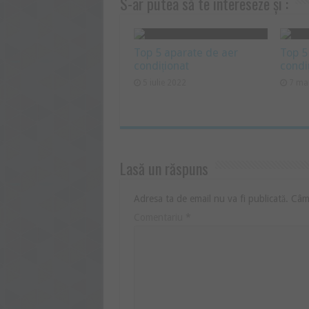
S-ar putea să te intereseze și :
Top 5 aparate de aer
Top 5
condiționat
condi
5 iulie 2022
7 ma
Lasă un răspuns
Adresa ta de email nu va fi publicată.
Câmp
Comentariu
*