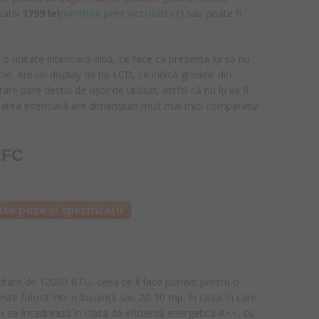
ativ
1799 lei
(
verifică preț actualizat
) sau poate fi
 o unitate interioară albă, ce face ca prezența lui să nu
ie. Are un display de tip LCD, ce indică gradele din
e pare destul de ușor de utilizat, astfel că nu îți va fi
itatea interioară are dimensiuni mult mai mici comparativ
2FC
te poze și specificații
itate de 12000 BTU, ceea ce îl face potrivit pentru o
ste folosit într-o locuință sau 20-30 mp, în cazul în care
ex se încadrează în clasa de eficiență energetică A++, cu