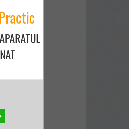
Practic
 APARATUL
ONAT