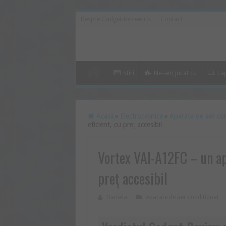
Despre Gadget-Review.ro
Contact
Stiri
Ne-am jucat cu
La
Acasă
»
Electrocasnice
»
Aparate de aer co
eficient, cu preț accesibil
Vortex VAI-A12FC – un apa
preț accesibil
Daniela
Aparate de aer conditionat