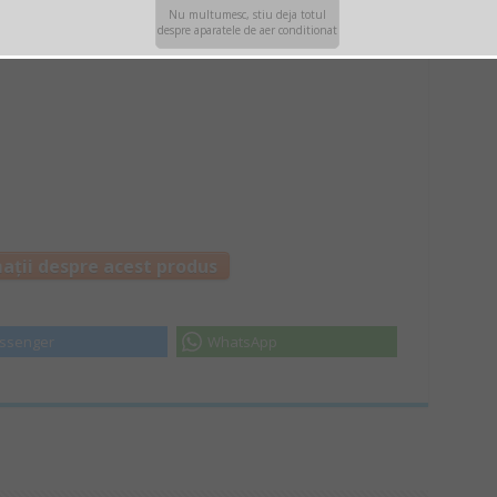
Nu multumesc, stiu deja totul
despre aparatele de aer conditionat
ații despre acest produs
ssenger
WhatsApp