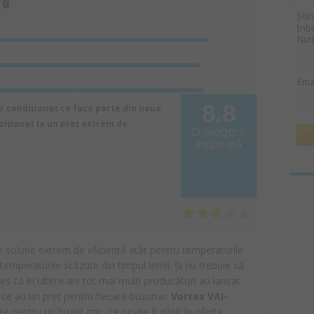
ro
Știr
Inb
Nu
Ema
8.8
r condiționat ce face parte din noua
iziționat la un preț extrem de
O alegere
inspirată
o soluție extrem de eficientă atât pentru temperaturile
 temperaturile scăzute din timpul iernii. Și nu trebuie să
es că în ultimii ani tot mai mulți producători au lansat
 ce au un preț pentru fiecare buzunar.
Vortex VAI-
te pentru un buget mic, ce poate fi găsit în oferta