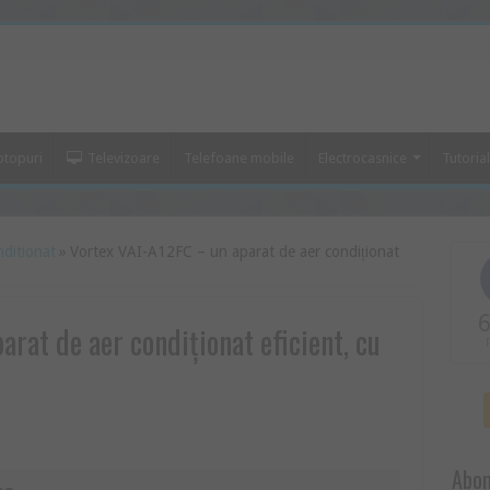
ptopuri
Televizoare
Telefoane mobile
Electrocasnice
Tutoria
nditionat
»
Vortex VAI-A12FC – un aparat de aer condiționat
6
rat de aer condiționat eficient, cu
Abon