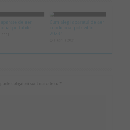
 aparate de aer
Cum alegi aparatul de aer
ționat portabile
condiţionat potrivit în
2023?
i 2021
1 aprilie 2021
urile obligatorii sunt marcate cu
*