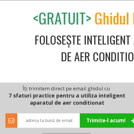
 pentru încălzire. Comparativ cu alte modele de pe piață,
<GRATUIT>
Ghidul 
l destul de econom, cu un consum decent.
e aer condiționat vine echipat cu cele mai utile și mai des
area mucegaiului și dezvoltarea ciupercilor), Sleep/Night
FOLOSEȘTE INTELIGENT
), Autocurățare, etc.
vat cu ușurință pe telecomandă, activează funcția de
DE AER CONDITI
ca ventilatorul intern să funcționeze timp de 3 minute, la
area interiorului eveporatorului și prevenirea mucegaiului
ăcute.
ste faptul că vine la pachet cu kitul de instalare, ceea
Îți trimitem direct pe email ghidul cu
, ai fi nevoit să plătești în plus. Totuși serviciul de
 poți achiziționa de
aici.
7 sfaturi practice pentru a utiliza inteligent
aparatul de aer conditionat
cel mai silențios AC, atinge un nivel de zgomot de 51 dB,
ci când este pus la treabă.
Trimite-l acum!