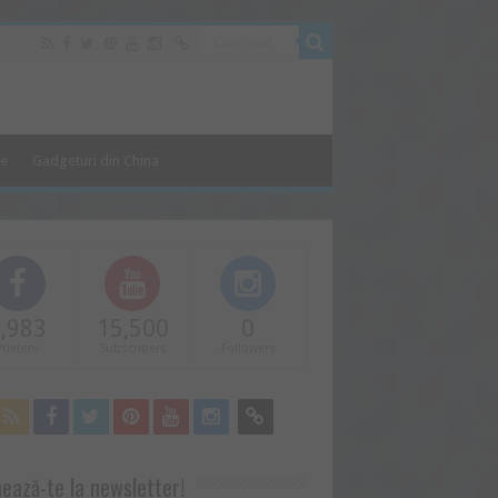
le
Gadgeturi din China
,983
15,500
0
Prieteni
Subscribers
Followers
ează-te la newsletter!