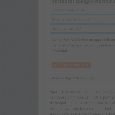
Verdictul Gadget-Review.
Eficiență energetică - 8.9
Eficiență răcire/încălzire - 8.7
Nivel de zgomot - 8.8
Vortex VAI-A12FC este un aparat de ae
generație, cu Inverter, ce poate fi ach
accesibil.
VEZI ÎN MAGAZIN
User Rating:
2.82
(
3
votes)
Aparatul de aer condiționat reprezintă 
caniculare din timpul verii, cât și pentru
fie neapărat și o soluție scumpă, mai al
modele care mai de care mai eficiente,
A12FC
este unul dintre modelele potrivi