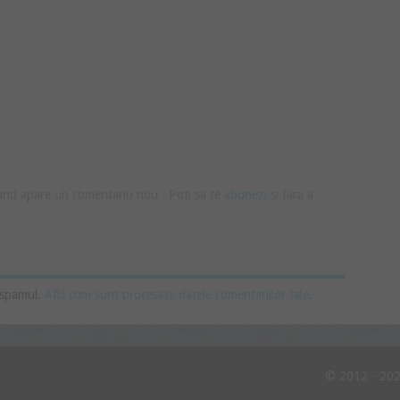
cand apare un comentariu nou . Poti sa te
abonezi
si fara a
 spamul.
Află cum sunt procesate datele comentariilor tale
.
© 2012 - 202