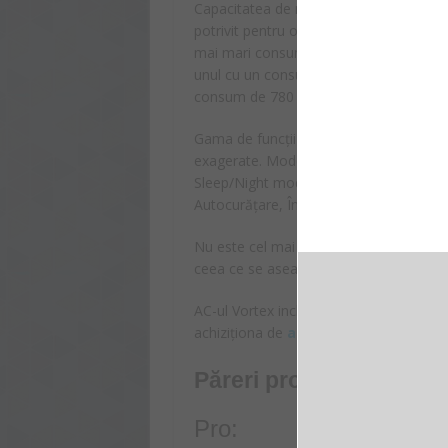
Capacitatea de răcire/încălzire este de
potrivit pentru o încăpere de maxim 25 
mai mari consumatori de energie dintr-
unul cu un consum destul de mic. Se înc
consum de 780 W pentru răcire și la 720
Gama de funcții este suficient de generoa
exagerate. Modelul Vortex dispune de f
Sleep/Night mode(potrivită pentru a te 
Autocurățare, Încălzire și Auto Restart.
Nu este cel mai silențios aparat de aer
ceea ce se aseamănă cu zgomotul dintr
AC-ul Vortex include și kitul de instalare,
achiziționa de
aici.
Păreri pro şi contra
Pro: