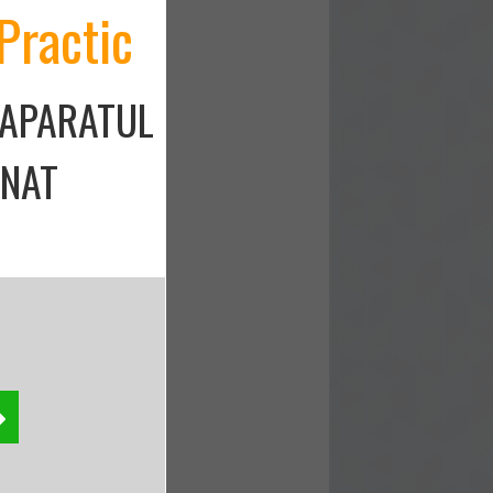
Practic
 APARATUL
ONAT