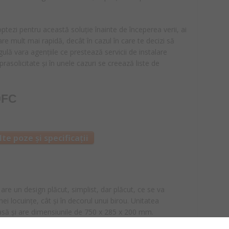
ptezi pentru această soluție înainte de începerea verii, ai
re mult mai rapidă, decât în cazul în care te decizi să
egulă vara agențiile ce prestează servicii de instalare
rasolicitate și în unele cazuri se creează liste de
9FC
te poze și specificații
re un design plăcut, simplist, dar plăcut, ce se va
ei locuințe, cât și în decorul unui birou. Unitatea
oasă și are dimensiunile de 750 x 285 x 200 mm.