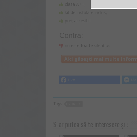
clasa A++,
kit de instalare inclus,
preț accesibil
Contra:
nu este foarte silențios
Aici găsești mai multe inform
Like
Me
Tags
VORTEX
S-ar putea să te intereseze și :