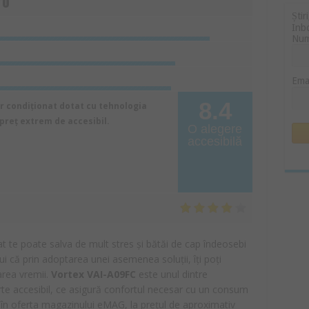
ro
Știr
Inb
Nu
Ema
8.4
r condiționat dotat cu tehnologia
 preț extrem de accesibil.
O alegere
accesibilă
 te poate salva de mult stres și bătăi de cap îndeosebi
lui că prin adoptarea unei asemenea soluții, îți poți
area vremii.
Vortex VAI-A09FC
este unul dintre
rte accesibil, ce asigură confortul necesar cu un consum
t în oferta magazinului eMAG, la prețul de aproximativ