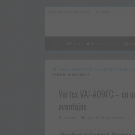
Despre Gadget-Review.ro
Contact
Stiri
Ne-am jucat cu
La
Acasă
»
Electrocasnice
»
Aparate de aer co
extrem de avantajos
Vortex VAI-A09FC – cu un
avantajos
Daniela
Aparate de aer conditionat