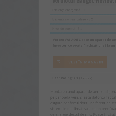
Verdictul Gadget-Review.
Eficiență energetică - 9
Eficiență răcire/încălzire - 8.2
Nivel de zgomot - 8.1
Vortex VAI-A09FC este un aparat de ae
Inverter, ce poate fi achiziționat la un
VEZI ÎN MAGAZIN
User Rating:
4.1
(
2
votes)
Montarea unui aparat de aer condiționat
pe perioada verii, și asta datorită faptu
asigura confortul dorit, indiferent de st
sistemele de climatizare cu un preț foa
de energie destul de mic. Poate fi găsi