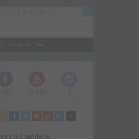
le
Gadgeturi din China
,983
15,500
0
Prieteni
Subscribers
Followers
ează-te la newsletter!