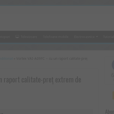
ptopuri
Televizoare
Telefoane mobile
Electrocasnice
Tutoria
nditionat
»
Vortex VAI-A09FC – cu un raport calitate-preț
6
 raport calitate-preț extrem de
Abon