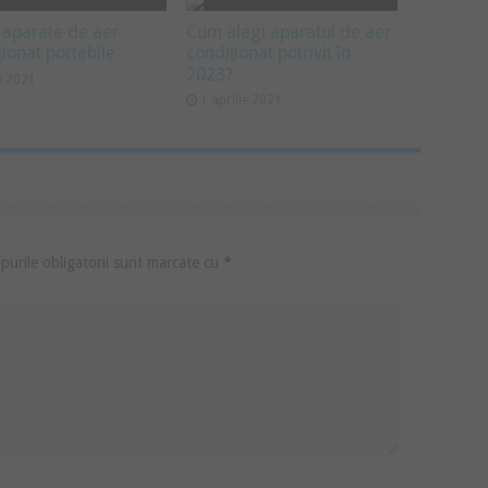
 aparate de aer
Cum alegi aparatul de aer
ționat portabile
condiţionat potrivit în
2023?
i 2021
1 aprilie 2021
urile obligatorii sunt marcate cu
*