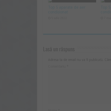
Top 5 aparate de aer
Top 5
condiționat
condi
5 iulie 2022
7 ma
Lasă un răspuns
Adresa ta de email nu va fi publicată.
Câmp
Comentariu
*
Nume
*