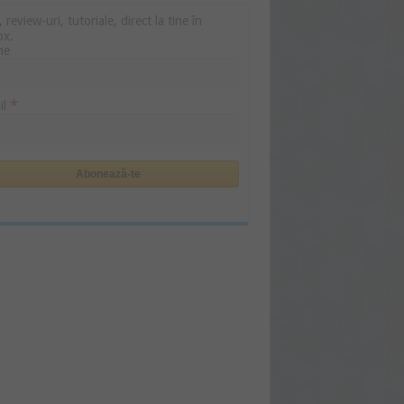
i, review-uri, tutoriale, direct la tine în
ox.
me
*
il