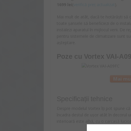
1699 lei
(
verifică preț actualizat
).
Mai mult de atât, dacă te hotărăști să o
toate șansele să beneficiezi de o instala
instalezi aparatul în mijlocul verii. De r
pentru sistemele de climatizare sunt sup
așteptare.
Poze cu
Vortex VAI-A0
Mai mul
Specificații tehnice
Despre modelul Vortex îți pot spune că a
încadra destul de ușor atât în decorul un
interioară este albă, cu o carcasă luci