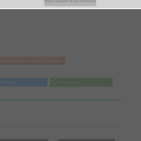
despre aparatele de aer conditionat
ații despre acest produs
ssenger
WhatsApp