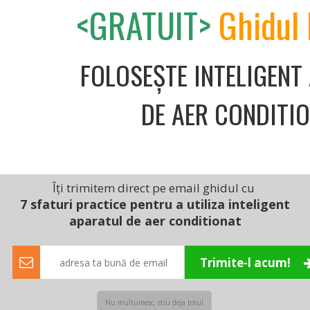
<GRATUIT>
Ghidul 
 9000 BTU, ceea ce face ca sistemul de climatizare să fie
mp. Deși aparatul de aer condiționat este unul dintre cei
o locuință, modelul despre care discutăm astăzi este
adrează în clasa de eficiență A++ și ajunge la un
FOLOSEȘTE INTELIGENT
 W pentru încălzire.
să, încât să satisfacă utilizatorii obișnuiți, fără pretenții
DE AER CONDITI
uncția de Dezumidificare(împiedică apariția mucegaiului),
putea odihni chiar și în nopțile cu temperaturi extreme),
 condiționat, însă nici cel mai zgomotos, atinge 51 dB,
-o bibliotecă.
Îți trimitem direct pe email ghidul cu
7 sfaturi practice pentru a utiliza inteligent
 însă nu și serviciul de instalare. Pe acesta îl poți
aparatul de aer conditionat
Trimite-l acum!
Nu multumesc, stiu deja totul