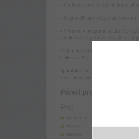
– Purificare aer – cu toții ne dorim să
– Dezumidificare – reglează nivelul umidi
– Timer cu 4 programe pe zi și 7 prog
condiționat să pornească și să se stingă 
Vorbim de un model super silențios, ce 
bibliotecă. Practic, nici nu prea îi vei si
Aparatul de aer condiționat Toshiba nu vi
serviciul de instalare, dar le poți achizi
Păreri pro şi contra
Pro:
clasa de eficiență energetică pentru 
inverter
silențios