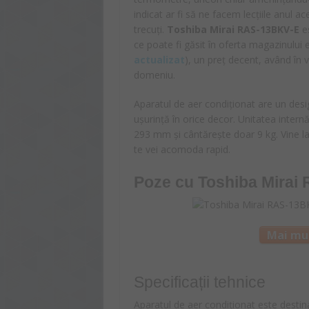
indicat ar fi să ne facem lecțiile anul a
trecuți.
Toshiba Mirai RAS-13BKV-E
es
ce poate fi găsit în oferta magazinului
actualizat
), un preț decent, având în v
domeniu.
Aparatul de aer condiționat are un desi
ușurință în orice decor. Unitatea inter
293 mm și cântărește doar 9 kg. Vine l
te vei acomoda rapid.
Poze cu Toshiba Mirai
Mai mul
Specificații tehnice
Aparatul de aer condiționat este destinat