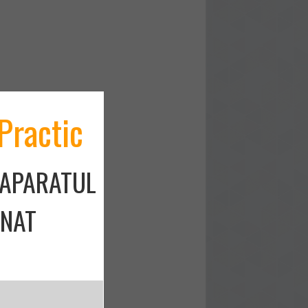
Practic
 APARATUL
ONAT