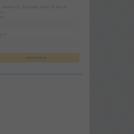
i, review-uri, tutoriale, direct la tine în
ox.
me
*
il