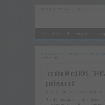
Despre Gadget-Review.ro
Contact
Stiri
Ne-am jucat cu
La
Acasă
»
Electrocasnice
»
Aparate de aer co
profesională
Toshiba Mirai RAS-13BKV
profesională
Daniela
Aparate de aer conditionat
Ultimii ani ne-au demonstrat că pe tim
termometre, uneori chiar amenințându-n