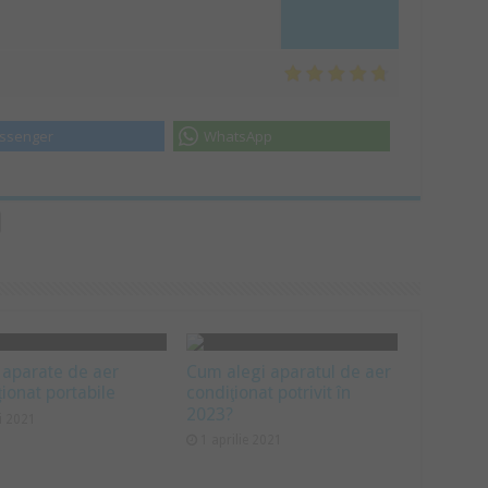
ssenger
WhatsApp
 aparate de aer
Cum alegi aparatul de aer
ționat portabile
condiţionat potrivit în
2023?
i 2021
1 aprilie 2021