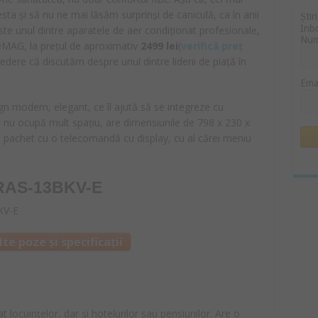
cesta și să nu ne mai lăsăm surprinși de caniculă, ca în anii
Știr
Inb
te unul dintre aparatele de aer condiționat profesionale,
Nu
 eMAG, la prețul de aproximativ
2499 lei
(
verifică preț
edere că discutăm despre unul dintre liderii de piață în
Ema
gn modern, elegant, ce îl ajută să se integreze cu
nă nu ocupă mult spațiu, are dimensiunile de 798 x 230 x
a pachet cu o telecomandă cu display, cu al cărei meniu
 RAS-13BKV-E
te poze și specificații
 locuințelor, dar și hotelurilor sau pensiunilor. Are o