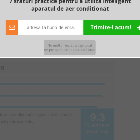
7 sfaturi practice pentru a utiliza inteligent
aparatul de aer conditionat
Trimite-l acum!
ații despre acest produs
Nu multumesc, stiu deja totul
despre aparatele de aer conditionat
ro
9.3
de aer condiționat din gama profesională,
nă pentru un living.
O alegere
inspirată