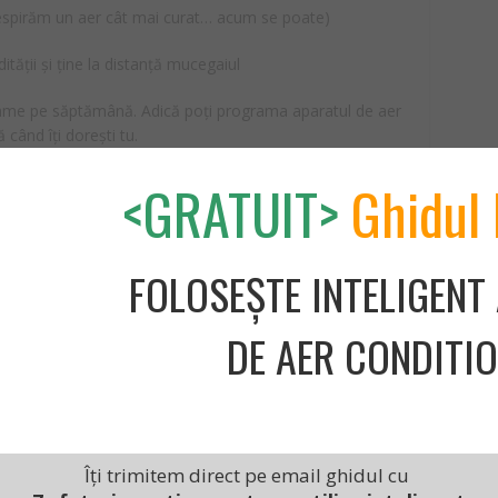
 respirăm un aer cât mai curat… acum se poate)
tății și ține la distanță mucegaiul
rame pe săptămână. Adică poți programa aparatul de aer
când îți dorești tu.
atinge doar 41 dB, un zgomot similar cu cel dintr-o
<GRATUIT>
Ghidul 
mți prezența.
ne la pachet cu kitul de instalare și nu include nici
FOLOSEȘTE INTELIGENT
ționa de
aici.
DE AER CONDITI
răcire A+
Îți trimitem direct pe email ghidul cu