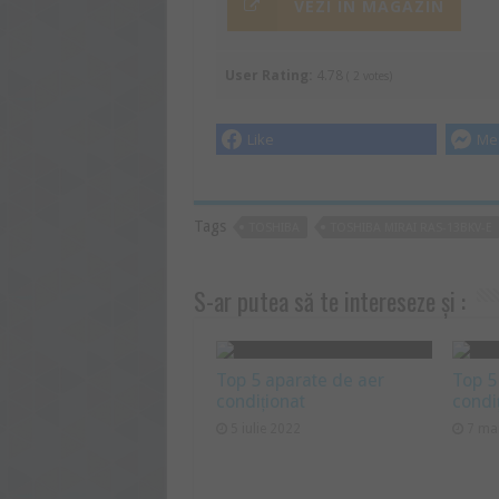
VEZI ÎN MAGAZIN
User Rating:
4.78
(
2
votes)
Like
Me
Tags
TOSHIBA
TOSHIBA MIRAI RAS-13BKV-E
S-ar putea să te intereseze și :
Top 5 aparate de aer
Top 5
condiționat
condi
5 iulie 2022
7 ma