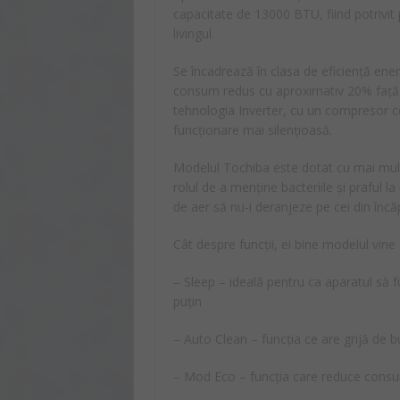
capacitate de 13000 BTU, fiind potrivi
livingul.
Se încadrează în clasa de eficiență ener
consum redus cu aproximativ 20% față d
tehnologia Inverter, cu un compresor ce
funcționare mai silențioasă.
Modelul Tochiba este dotat cu mai multe f
rolul de a menține bacteriile și praful la 
de aer să nu-i deranjeze pe cei din încă
Cât despre funcții, ei bine modelul vin
– Sleep – ideală pentru ca aparatul să f
puțin
– Auto Clean – funcția ce are grijă de b
– Mod Eco – funcția care reduce consu