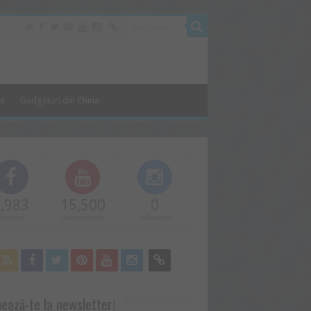
le
Gadgeturi din China
,983
15,500
0
Prieteni
Subscribers
Followers
ează-te la newsletter!