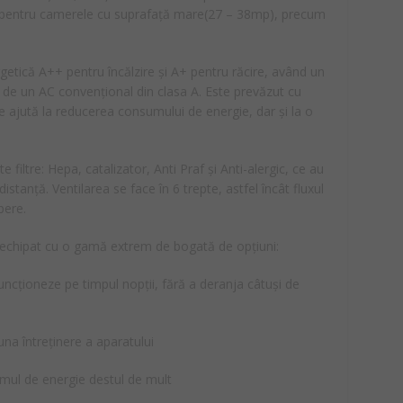
t pentru camerele cu suprafață mare(27 – 38mp), precum
getică A++ pentru încălzire și A+ pentru răcire, având un
e un AC convențional din clasa A. Este prevăzut cu
 ajută la reducerea consumului de energie, dar și la o
iltre: Hepa, catalizator, Anti Praf și Anti-alergic, ce au
distanță. Ventilarea se face în 6 trepte, astfel încât fluxul
pere.
e echipat cu o gamă extrem de bogată de opțiuni:
uncționeze pe timpul nopții, fără a deranja câtuși de
una întreținere a aparatului
mul de energie destul de mult