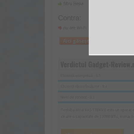
filtru Hepa
Contra:
nu are Wi-Fi
Aici găsești mai multe inform
Verdictul Gadget-Review.
Eficiență energetică - 9.5
Eficiență răcire/încălzire - 9.4
Nivel de zgomot - 9.1
Toshiba Mirai RAS-13BKV-E este un aparat 
ce are o capacitate de 13000 BTU, numai bu