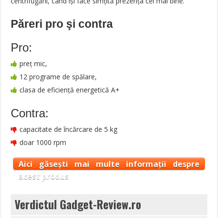
centrifugării, când își face simțită prezența cel mai bine.
Păreri pro şi contra
Pro:
preț mic,
12 programe de spălare,
clasa de eficiență energetică A+
Contra:
capacitate de încărcare de 5 kg
doar 1000 rpm
Aici găsești mai multe informații despre
acest produs
Verdictul Gadget-Review.ro