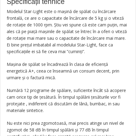
Specificații tehnice
Modelul Star-Light este o mașină de spălat cu încărcare
frontală, ce are o capacitate de încărcare de 5 kg și o viteză
de rotație de 1000 rpm. Știu vei spune că este cam puțin, mai
ales că pe piață mașinile de spălat se întrec în a oferi o viteză
de rotație mai mare sau o capacitate de încărcare mai mare.
Ei bine prețul imbatabil al modelului Star-Light, face ca
specificațiile ei să fie ceva mai ”cuminți”.
Mașina de spălat se încadrează în clasa de eficiență
energetică A+, ceea ce înseamnă un consum decent, prin
urmare și o factură mică.
Numără 12 programe de spălare, suficiente încât să acopere
cam orice tip de țesătură. În timpul spălării țesăturile vor fi
protejate , indiferent că discutăm de lână, bumbac, in sau
materiale sintetice.
Nu este nici prea zgomotoasă, mai precis atinge un nivel de
zgomot de 58 dB în timpul spălării și 77 dB în timpul