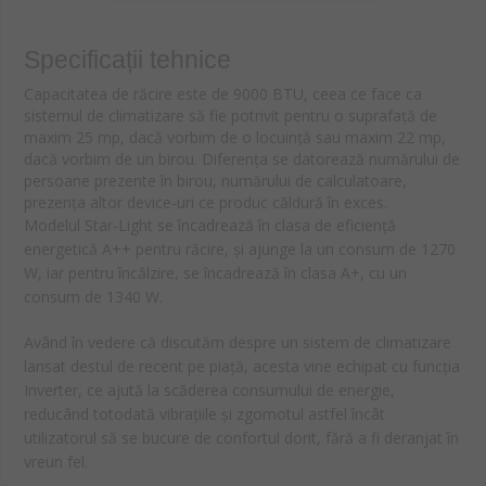
Specificații tehnice
Capacitatea de răcire este de 9000 BTU, ceea ce face ca
sistemul de climatizare să fie potrivit pentru o suprafață de
maxim 25 mp, dacă vorbim de o locuință sau maxim 22 mp,
dacă vorbim de un birou. Diferența se datorează numărului de
persoane prezente în birou, numărului de calculatoare,
prezența altor device-uri ce produc căldură în exces.
Modelul Star-Light se încadrează în clasa de eficiență
energetică A++ pentru răcire, și ajunge la un consum de 1270
W, iar pentru încălzire, se încadrează în clasa A+, cu un
consum de 1340 W.
Având în vedere că discutăm despre un sistem de climatizare
lansat destul de recent pe piață, acesta vine echipat cu funcția
Inverter, ce ajută la scăderea consumului de energie,
reducând totodată vibrațiile și zgomotul astfel încât
utilizatorul să se bucure de confortul dorit, fără a fi deranjat în
vreun fel.