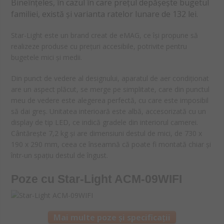
Bineînțeles, în cazul în care prețul depășește bugetul
familiei, există și varianta ratelor lunare de 132 lei.
Star-Light este un brand creat de eMAG, ce își propune să
realizeze produse cu prețuri accesibile, potrivite pentru
bugetele mici și medii.
Din punct de vedere al designului, aparatul de aer condiționat
are un aspect plăcut, se merge pe simplitate, care din punctul
meu de vedere este alegerea perfectă, cu care este imposibil
să dai greș. Unitatea interioară este albă, accesorizată cu un
display de tip LED, ce indică gradele din interiorul camerei.
Cântărește 7,2 kg și are dimensiuni destul de mici, de 730 x
190 x 290 mm, ceea ce înseamnă că poate fi montată chiar și
într-un spațiu destul de îngust.
Poze cu Star-Light ACM-09WIFI
Mai multe poze și specificații