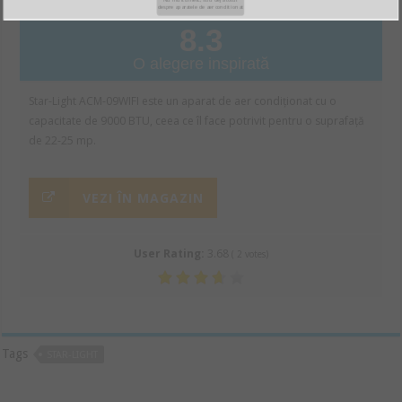
despre aparatele de aer conditionat
8.3
O alegere inspirată
Star-Light ACM-09WIFI este un aparat de aer condiționat cu o
capacitate de 9000 BTU, ceea ce îl face potrivit pentru o suprafață
de 22-25 mp.
VEZI ÎN MAGAZIN
User Rating:
3.68
(
2
votes)
Tags
STAR-LIGHT