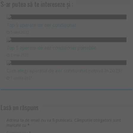
S-ar putea să te intereseze și :
Top 5 aparate de aer condiționat
5 iulie 2022
Top 5 aparate de aer condiționat portabile
7 mai 2021
Cum alegi aparatul de aer condiţionat potrivit în 2023?
1 aprilie 2021
Lasă un răspuns
Adresa ta de email nu va fi publicată.
Câmpurile obligatorii sunt
marcate cu
*