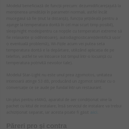
Modelul beneficiază de funcții precum: dezumidificare(ajută la
menținerea umidității în parametri normali, astfel încât
mucegaiul să fie ținut la distanță), funcția jet(ideală pentru a
ajunge la temperatura dorită în cel mai scurt timp posibil),
sleep/night mode(pentru ca nopțile cu temperaturi extreme să
fie relaxante și odihnitoare), autodiagnosticare(identifică ușor
o eventuală problemă), Wi-Fi(de acum vei putea seta
temperatura dorită e la depărtare, utilizând aplicația de pe
telefon, astfel te vei întoarce tot timpul într-o locuință cu
temperatura potrivită nevoilor tale).
Modelul Star-Light nu este unul prea zgomotos, unitatea
interioară atinge 53 dB, producând un zgomot similar cu o
conversație ce se aude pe fundal într-un restaurant.
Un plus pentru eMAG, aparatul de aer condiționat vine la
pachet cu kitul de instalare, însă serviciul de instalare va trebui
achiziționat separat, iar acesta poate fi găsit
aici.
Păreri pro şi contra