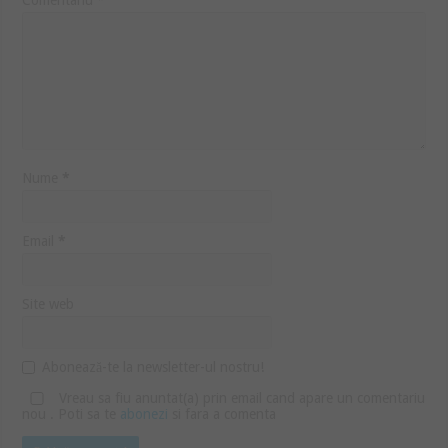
Comentariu
*
Nume
*
Email
*
Site web
Abonează-te la newsletter-ul nostru!
Vreau sa fiu anuntat(a) prin email cand apare un comentariu
nou . Poti sa te
abonezi
si fara a comenta