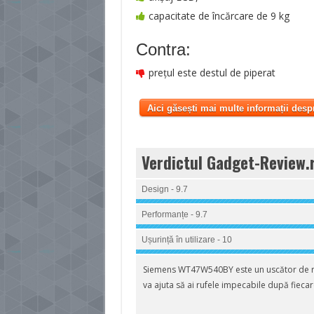
capacitate de încărcare de 9 kg
Contra:
prețul este destul de piperat
Aici găsești mai multe informații desp
Verdictul Gadget-Review.
Design - 9.7
Performanțe - 9.7
Ușurință în utilizare - 10
Siemens WT47W540BY este un uscător de ruf
va ajuta să ai rufele impecabile după fiecar