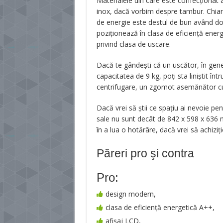
Materialele din care este confecţionat a
inox, dacă vorbim despre tambur. Chia
de energie este destul de bun având do
poziţionează în clasa de eficienţă energ
privind clasa de uscare.
Dacă te gândeşti că un uscător, în gene
capacitatea de 9 kg, poţi sta liniştit î
centrifugare, un zgomot asemănător cu
Dacă vrei să ştii ce spaţiu ai nevoie pe
sale nu sunt decât de 842 x 598 x 636 m
în a lua o hotărâre, dacă vrei să achiziţ
Păreri pro şi contra
Pro:
design modern,
clasa de eficiență energetică A++,
afișaj LCD,