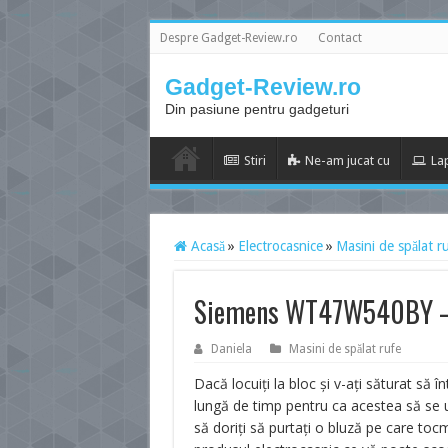
Despre Gadget-Review.ro
Contact
Gadget-Review.ro
Din pasiune pentru gadgeturi
Stiri
Ne-am jucat cu
La
Acasă
»
Electrocasnice
»
Masini de spălat r
Siemens WT47W540BY – u
Daniela
Masini de spălat rufe
Dacă locuiţi la bloc şi v-aţi săturat să 
lungă de timp pentru ca acestea să se u
să doriţi să purtaţi o bluză pe care tocm