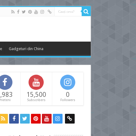
le
Gadgeturi din China
,983
15,500
0
Prieteni
Subscribers
Followers