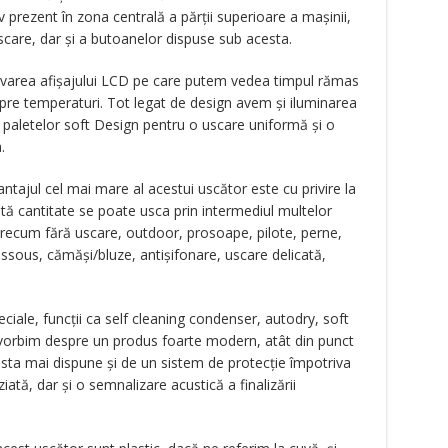
v prezent în zona centrală a părţii superioare a maşinii,
are, dar şi a butoanelor dispuse sub acesta.
ervarea afişajului LCD pe care putem vedea timpul rămas
pre temperaturi. Tot legat de design avem şi iluminarea
 a paletelor soft Design pentru o uscare uniformă şi o
.
ntajul cel mai mare al acestui uscător este cu privire la
tă cantitate se poate usca prin intermediul multelor
ecum fără uscare, outdoor, prosoape, pilote, perne,
essous, cămăşi/bluze, antişifonare, uscare delicată,
eciale, funcţii ca self cleaning condenser, autodry, soft
ă vorbim despre un produs foarte modern, atât din punct
cesta mai dispune şi de un sistem de protecţie împotriva
ată, dar şi o semnalizare acustică a finalizării