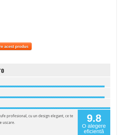
re acest produs
ro
9.8
e profesional, cu un design elegant, ce te
e uscare.
O alegere
eficientă