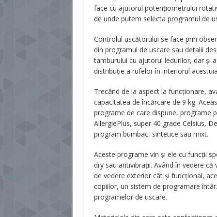
face cu ajutorul potenţiometrului rotati
de unde putem selecta programul de usc
Controlul uscătorului se face prin obs
din programul de uscare sau detalii des
tamburului cu ajutorul ledurilor, dar şi
distribuţie a rufelor în interiorul acestuia
Trecând de la aspect la funcţionare, ava
capacitatea de încărcare de 9 kg. Aceas
programe de care dispune, programe pr
AllergiePlus, super 40 grade Celsius, D
program bumbac, sintetice sau mixt.
Aceste programe vin şi ele cu funcţii sp
dry sau antivibraţii. Având în vedere c
de vedere exterior cât şi funcţional, a
copiilor, un sistem de programare întârzi
programelor de uscare.