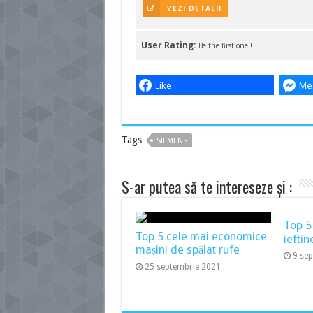
VEZI DETALII
User Rating:
Be the first one !
Like
Me
Tags
SIEMENS
S-ar putea să te intereseze și :
Top 5
Top 5 cele mai economice
ieftin
mașini de spălat rufe
9 se
25 septembrie 2021