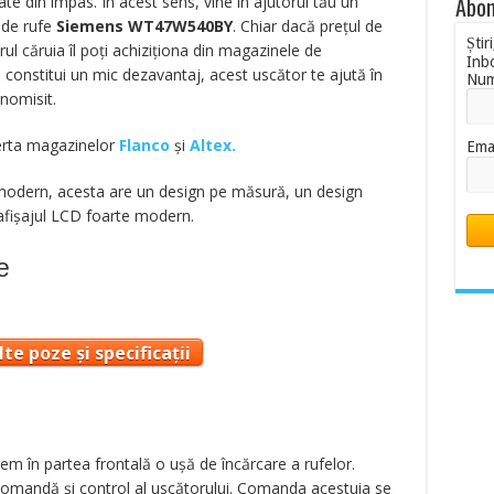
Abon
te din impas. În acest sens, vine în ajutorul tău un
 de rufe
Siemens WT47W540BY
. Chiar dacă preţul de
Știr
urul căruia îl poţi achiziţiona din magazinele de
Inb
 constitui un mic dezavantaj, acest uscător te ajută în
Nu
nomisit.
ferta magazinelor
Flanco
și
Altex.
Ema
modern, acesta are un design pe măsură, un design
 afişajul LCD foarte modern.
e
te poze și specificații
em în partea frontală o uşă de încărcare a rufelor.
omandă şi control al uscătorului. Comanda acestuia se