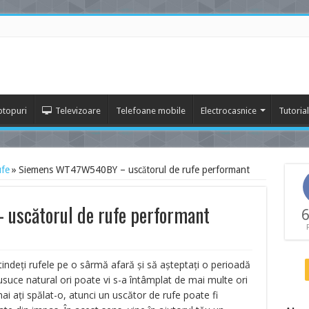
ptopuri
Televizoare
Telefoane mobile
Electrocasnice
Tutoria
ufe
»
Siemens WT47W540BY – uscătorul de rufe performant
scătorul de rufe performant
6
întindeţi rufele pe o sârmă afară şi să aşteptaţi o perioadă
suce natural ori poate vi s-a întâmplat de mai multe ori
ai aţi spălat-o, atunci un uscător de rufe poate fi