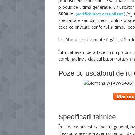
produsul electrocasnic ce vă poate scoa
produs de ultimă generaţie, un uscător
5000
lei
)
,
în j
(
verifică preț actualizat
specialitate sau din mediul online poate
ceea ce priveşte confortul şi timpul eco
Uscătorul de rufe poate fi găsit și în o
Întrucât avem de-a face cu un produs 
combinat între clasicul buton rotativ şi
Poze cu uscătorul de ruf
Mai mul
Specificații tehnice
În ceea ce priveşte aspectul general, av
Deasupra acesteia avem şi panoul de c