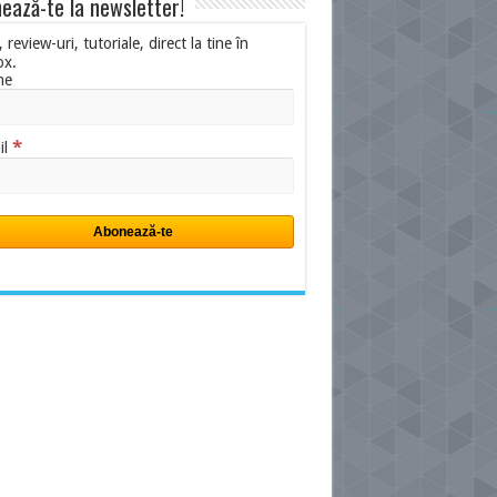
ează-te la newsletter!
i, review-uri, tutoriale, direct la tine în
ox.
me
*
il