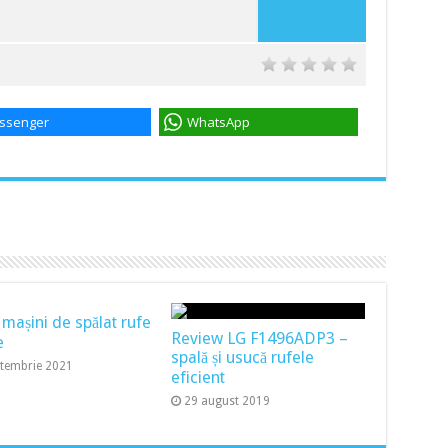
ssenger
WhatsApp
 mașini de spălat rufe
Review LG F1496ADP3 –
e
spală și usucă rufele
ptembrie 2021
eficient
29 august 2019