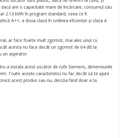
cest uscător sunt plastic, dacă ne referim la cuvă, şi
r dacă are o capacitate mare de încărcare, consumul său
ar 2.13 kWh în program standard, ceea ce îl
etică A++, a doua clasă în ordinea eficienţei şi clasa A
ral, ar face foarte mult zgomot, mai ales unul cu
ntrucât acesta nu face decât un zgomot de 64 dB la
 un aspirator.
ntru a instala acest uscător de rufe Siemens, dimensiunile
m. Toate aceste caracteristici nu fac decât să te ajute
ionezi acest produs sau nu, decizia fiind doar a ta.