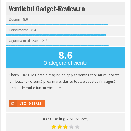
Verdictul Gadget-Review.ro
Design - 8.6
Performanțe - 8.4
Ușurință în utilizare - 8.7
8.6
O alegere eficientă
Sharp FB6103A1 este o mașină de spălat pentru care nu vei scoate
din buzunar o sumă prea mare, dar cu toatee acestea îți asigură
destul de multe funcții eficiente.
VEZI DETALII
User Rating:
2.81
(
51
votes)