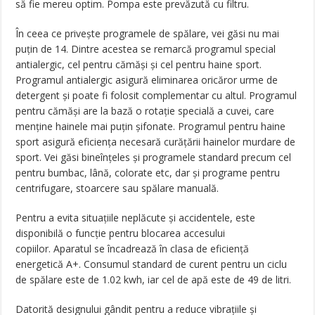
să fie mereu optim. Pompa este prevăzută cu filtru.
În ceea ce privește programele de spălare, vei găsi nu mai
puțin de 14. Dintre acestea se remarcă programul special
antialergic, cel pentru cămăși și cel pentru haine sport.
Programul antialergic asigură eliminarea oricăror urme de
detergent și poate fi folosit complementar cu altul. Programul
pentru cămăși are la bază o rotație specială a cuvei, care
menține hainele mai puțin șifonate. Programul pentru haine
sport asigură eficiența necesară curățării hainelor murdare de
sport. Vei găsi bineînțeles și programele standard precum cel
pentru bumbac, lână, colorate etc, dar și programe pentru
centrifugare, stoarcere sau spălare manuală.
Pentru a evita situațiile neplăcute și accidentele, este
disponibilă o funcție pentru blocarea accesului
copiilor. Aparatul se încadrează în clasa de eficiență
energetică A+. Consumul standard de curent pentru un ciclu
de spălare este de 1.02 kwh, iar cel de apă este de 49 de litri.
Datorită designului gândit pentru a reduce vibrațiile și