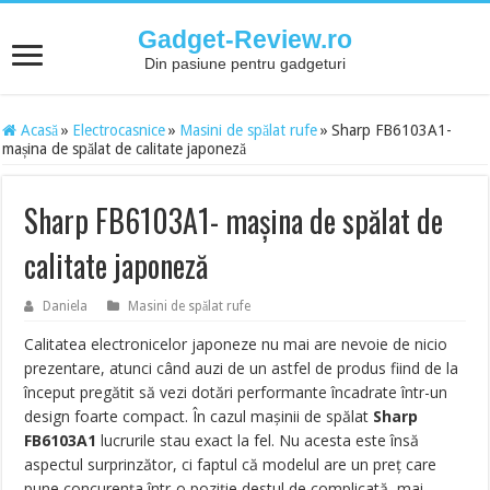
Gadget-Review.ro
Din pasiune pentru gadgeturi
Acasă
»
Electrocasnice
»
Masini de spălat rufe
»
Sharp FB6103A1-
mașina de spălat de calitate japoneză
Sharp FB6103A1- mașina de spălat de
calitate japoneză
Daniela
Masini de spălat rufe
Calitatea electronicelor japoneze nu mai are nevoie de nicio
prezentare, atunci când auzi de un astfel de produs fiind de la
început pregătit să vezi dotări performante încadrate într-un
design foarte compact. În cazul mașinii de spălat
Sharp
FB6103A1
lucrurile stau exact la fel. Nu acesta este însă
aspectul surprinzător, ci faptul că modelul are un preț care
pune concurența într-o poziție destul de complicată, mai