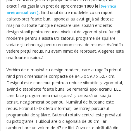
exact îl vei găsi la un preț de aproximativ
1000
lei
(
verifică
)
, fiind unul dintre modelele cu un raport
preț actualizat
calitate-preț foarte bun. Japonezii au avut grijă să doteze
mașina cu toate funcțiile necesare unei spălări eficiente:
design stabil pentru reducea nivelului de zgomot și cu funcții
moderne pentru a asista utilizatorul, programe de spălare
variate și tehnologii pentru economisirea de resurse. Având în
vedere prețul redus, nu avem nimic de reproșat. Alegerea este
una foarte inspirată.
Vorbim de o mașină cu design modern, care atrage în primul
rând prin dimensiunile compacte de 84.5 x 59.7 x 52.7 cm.
Designul este conceput pentru a reduce vibrațiile și zgomotul,
având o stabilitate foarte bună. Se remarcă apoi ecranul LED
care face programarea mai ușoară și creează un spațiu
aerisit, neaglomerat pe panou. Numărul de butoane este
redus. Ecranul LED oferă informații pe întreg parcursul
programului de spălare. Butonul rotativ central este prevăzut
cu pictograme. Hubloul are o diagonală de 30 cm, iar
tamburul are un volum de 47 de litri. Cuva este alcătuită din