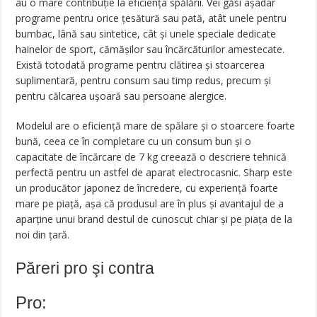
au o mare contribuție la eficiența spălării. Vei găsi așadar
programe pentru orice țesătură sau pată, atât unele pentru
bumbac, lână sau sintetice, cât și unele speciale dedicate
hainelor de sport, cămășilor sau încărcăturilor amestecate.
Există totodată programe pentru clătirea și stoarcerea
suplimentară, pentru consum sau timp redus, precum și
pentru călcarea ușoară sau persoane alergice.
Modelul are o eficiență mare de spălare și o stoarcere foarte
bună, ceea ce în completare cu un consum bun și o
capacitate de încărcare de 7 kg creează o descriere tehnică
perfectă pentru un astfel de aparat electrocasnic. Sharp este
un producător japonez de încredere, cu experiență foarte
mare pe piață, așa că produsul are în plus și avantajul de a
aparține unui brand destul de cunoscut chiar și pe piața de la
noi din țară.
Păreri pro şi contra
Pro: