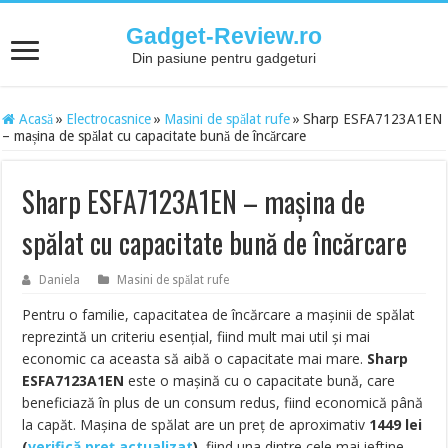
Gadget-Review.ro
Din pasiune pentru gadgeturi
Acasă
»
Electrocasnice
»
Masini de spălat rufe
»
Sharp ESFA7123A1EN
– mașina de spălat cu capacitate bună de încărcare
Sharp ESFA7123A1EN – mașina de
spălat cu capacitate bună de încărcare
Daniela
Masini de spălat rufe
Pentru o familie, capacitatea de încărcare a mașinii de spălat
reprezintă un criteriu esențial, fiind mult mai util și mai
economic ca aceasta să aibă o capacitate mai mare.
Sharp
ESFA7123A1EN
este o mașină cu o capacitate bună, care
beneficiază în plus de un consum redus, fiind economică până
la capăt. Mașina de spălat are un preț de aproximativ
1449
lei
(
verifică preț actualizat
)
, fiind una dintre cele mai ieftine