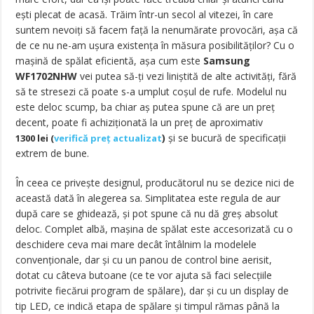
ești plecat de acasă. Trăim într-un secol al vitezei, în care
suntem nevoiți să facem față la nenumărate provocări, așa că
de ce nu ne-am ușura existența în măsura posibilităților? Cu o
mașină de spălat eficientă, așa cum este
Samsung
WF1702NHW
vei putea să-ți vezi liniștită de alte activități, fără
să te stresezi că poate s-a umplut coșul de rufe. Modelul nu
este deloc scump, ba chiar aș putea spune că are un preț
decent, poate fi achiziționată la un preț de aproximativ
)
și se bucură de specificații
1300 lei (
verifică preț actualizat
extrem de bune.
În ceea ce privește designul, producătorul nu se dezice nici de
această dată în alegerea sa. Simplitatea este regula de aur
după care se ghidează, și pot spune că nu dă greș absolut
deloc. Complet albă, mașina de spălat este accesorizată cu o
deschidere ceva mai mare decât întâlnim la modelele
convenționale, dar și cu un panou de control bine aerisit,
dotat cu câteva butoane (ce te vor ajuta să faci selecțiile
potrivite fiecărui program de spălare), dar și cu un display de
tip LED, ce indică etapa de spălare și timpul rămas până la