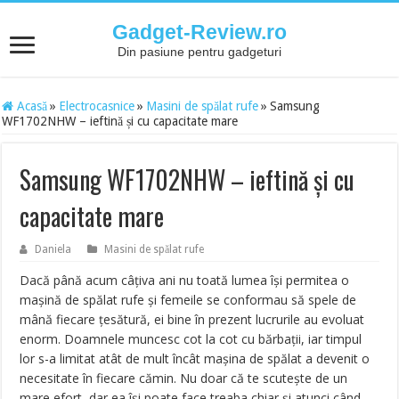
Gadget-Review.ro
Din pasiune pentru gadgeturi
Acasă
»
Electrocasnice
»
Masini de spălat rufe
»
Samsung
WF1702NHW – ieftină și cu capacitate mare
Samsung WF1702NHW – ieftină și cu
capacitate mare
Daniela
Masini de spălat rufe
Dacă până acum câțiva ani nu toată lumea își permitea o
mașină de spălat rufe și femeile se conformau să spele de
mână fiecare țesătură, ei bine în prezent lucrurile au evoluat
enorm. Doamnele muncesc cot la cot cu bărbații, iar timpul
lor s-a limitat atât de mult încât mașina de spălat a devenit o
necesitate în fiecare cămin. Nu doar că te scutește de un
mare efort, dar ea își poate face treaba chiar și atunci când