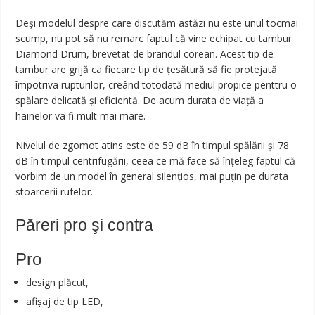
Deși modelul despre care discutăm astăzi nu este unul tocmai
scump, nu pot să nu remarc faptul că vine echipat cu tambur
Diamond Drum, brevetat de brandul corean. Acest tip de
tambur are grijă ca fiecare tip de țesătură să fie protejată
împotriva rupturilor, creând totodată mediul propice penttru o
spălare delicată și eficientă. De acum durata de viață a
hainelor va fi mult mai mare.
Nivelul de zgomot atins este de 59 dB în timpul spălării și 78
dB în timpul centrifugării, ceea ce mă face să înțeleg faptul că
vorbim de un model în general silențios, mai puțin pe durata
stoarcerii rufelor.
Păreri pro şi contra
Pro
design plăcut,
afișaj de tip LED,