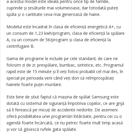
a acestui model este ideală pentru orice tip de familie,
cuprinde și țesăturile mai voluminoase, dar totodată puteți
spăla și o cantitate ceva mai generoasă de haine.
Modelul este încadrat în clasa de eficiență energetică A+, cu
un consum de 1,23 kwh/program, clasa de eficiență la spălare
A, cu un consum de 56/program și clasa de eficiență la
centrifugare B.
Gama de programe le include pe cele standard, de care ne
folosim zi de zi: prespălare, bumbac, sintetice, etc. Programul
rapid este de 15 minute și îl veți folosi probabil cel mai des, în
special pe perioada verii când veți dori să reîmprospătați
hainele foarte puțin murdare.
Este bine de știut faptul că mașina de spălat Samsung este
dotată cu sistemul de siguranță împotriva copiilor, ce are grijă
să îi ferească pe micuți de accidente nedorite. De asemeni
oferă posibilitatea unei programări întârziate, pentru cei cu o
agendă foarte încărcată, ce nu petrec foarte mult timp acasă
și vor să găsescă rufele gata spălate.