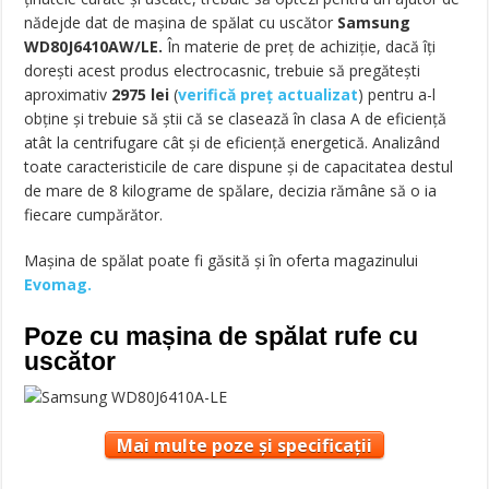
nădejde dat de maşina de spălat cu uscător
Samsung
WD80J6410AW/LE.
În materie de preţ de achiziţie, dacă îţi
doreşti acest produs electrocasnic, trebuie să pregăteşti
aproximativ
2975
lei
(
verifică preț actualizat
) pentru a-l
obţine şi trebuie să ştii că se clasează în clasa A de eficienţă
atât la centrifugare cât şi de eficienţă energetică. Analizând
toate caracteristicile de care dispune şi de capacitatea destul
de mare de 8 kilograme de spălare, decizia rămâne să o ia
fiecare cumpărător.
Mașina de spălat poate fi găsită și în oferta magazinului
Evomag.
Poze cu mașina de spălat rufe cu
uscător
Mai multe poze și specificații