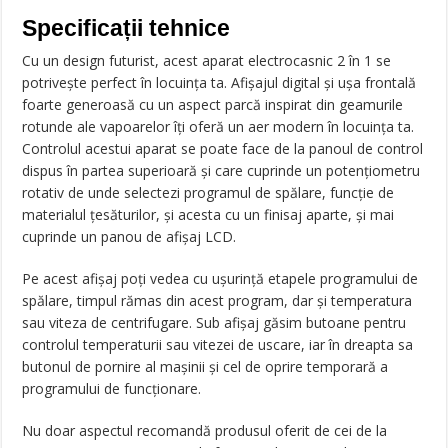
Specificații tehnice
Cu un design futurist, acest aparat electrocasnic 2 în 1 se
potriveşte perfect în locuinţa ta. Afişajul digital şi uşa frontală
foarte generoasă cu un aspect parcă inspirat din geamurile
rotunde ale vapoarelor îţi oferă un aer modern în locuinţa ta.
Controlul acestui aparat se poate face de la panoul de control
dispus în partea superioară şi care cuprinde un potenţiometru
rotativ de unde selectezi programul de spălare, funcţie de
materialul ţesăturilor, şi acesta cu un finisaj aparte, şi mai
cuprinde un panou de afişaj LCD.
Pe acest afişaj poţi vedea cu uşurinţă etapele programului de
spălare, timpul rămas din acest program, dar şi temperatura
sau viteza de centrifugare. Sub afişaj găsim butoane pentru
controlul temperaturii sau vitezei de uscare, iar în dreapta sa
butonul de pornire al maşinii şi cel de oprire temporară a
programului de funcţionare.
Nu doar aspectul recomandă produsul oferit de cei de la