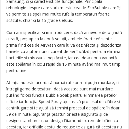
Samsung, ci şi caracteristicile funcţionale. Principala
tehnologie despre care vorbim este cea de EcoBubble care îţi
va permite să speli mai multe rufe la temperaturi foarte
scăzute, chiar şi la 15 grade Celsius.
Cum am specificat şi în introducere, dacă ai nevoie de o ţinută
curată, poţi apela la două soluţii, ambele foarte eficiente,
prima fiind cea de AirWash care îţi va dezinfecta şi dezodoriza
hainele cu ajutorul unui curent de aer încălzit pentru a elimina
bacteriile şi mirosurile neplăcute, iar cea de-a doua variantă
este spălarea în ciclu rapid de 15 minute având mai mult timp
pentru tine.
Atenţia nu este acordată numai rufelor mai puţin murdare, ci
întregii game de ţesături, dacă acestea sunt mai murdare
putând folosi funcţia Bubble Soak pentru eliminarea petelor
dificile iar funcţia Speed Spray ajustează procesul de clătire şi
centrifugare şi te ajută să termini procesul de spălare în doar
59 de minute. Siguranţa ţesăturilor este asigurată şi de
designul tamburului, un design Diamond extrem de blând cu
acestea, iar orificiile destul de reduse te asigură că acestea nu