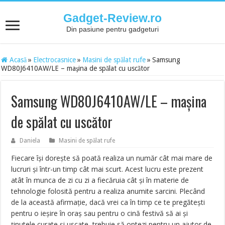
Gadget-Review.ro
Din pasiune pentru gadgeturi
Acasă
»
Electrocasnice
»
Masini de spălat rufe
»
Samsung
WD80J6410AW/LE – maşina de spălat cu uscător
Samsung WD80J6410AW/LE – maşina
de spălat cu uscător
Daniela
Masini de spălat rufe
Fiecare îşi doreşte să poată realiza un număr cât mai mare de
lucruri şi într-un timp cât mai scurt. Acest lucru este prezent
atât în munca de zi cu zi a fiecăruia cât şi în materie de
tehnologie folosită pentru a realiza anumite sarcini. Plecând
de la această afirmaţie, dacă vrei ca în timp ce te pregăteşti
pentru o ieşire în oraş sau pentru o cină festivă să ai şi
ţinutele curate şi uscate, trebuie să optezi pentru un ajutor de