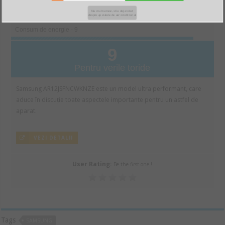
Putere de răcire/încălzire - 8.9
Nu multumesc, stiu deja totul
despre aparatele de aer conditionat
Consum de energie - 9
9
Pentru verile toride
Samsung AR12JSFNCWKNZE este un model ultra performant, care
aduce în discuție toate aspectele importante pentru un astfel de
aparat.
VEZI DETALII
User Rating:
Be the first one !
Tags
SAMSUNG