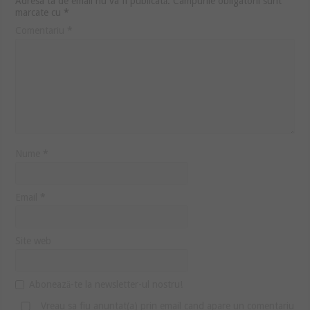
Adresa ta de email nu va fi publicată.
Câmpurile obligatorii sunt
marcate cu
*
Comentariu
*
Nume
*
Email
*
Site web
Abonează-te la newsletter-ul nostru!
Vreau sa fiu anuntat(a) prin email cand apare un comentariu