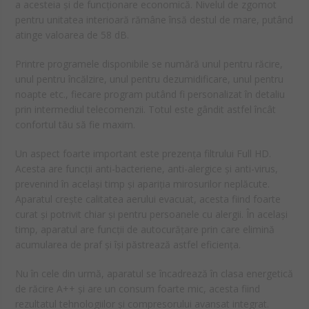
a acesteia și de funcționare economică. Nivelul de zgomot
pentru unitatea interioară rămâne însă destul de mare, putând
atinge valoarea de 58 dB.
Printre programele disponibile se numără unul pentru răcire,
unul pentru încălzire, unul pentru dezumidificare, unul pentru
noapte etc., fiecare program putând fi personalizat în detaliu
prin intermediul telecomenzii. Totul este gândit astfel încât
confortul tău să fie maxim.
Un aspect foarte important este prezența filtrului Full HD.
Acesta are funcții anti-bacteriene, anti-alergice și anti-virus,
prevenind în același timp și apariția mirosurilor neplăcute.
Aparatul crește calitatea aerului evacuat, acesta fiind foarte
curat și potrivit chiar și pentru persoanele cu alergii. În același
timp, aparatul are funcții de autocurățare prin care elimină
acumularea de praf și își păstrează astfel eficiența.
Nu în cele din urmă, aparatul se încadrează în clasa energetică
de răcire A++ și are un consum foarte mic, acesta fiind
rezultatul tehnologiilor și compresorului avansat integrat.