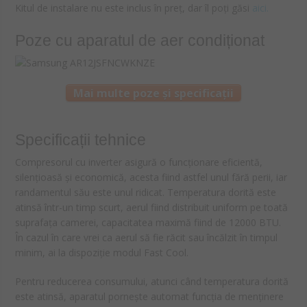
Kitul de instalare nu este inclus în preț, dar îl poți găsi
aici.
Poze cu aparatul de aer condiționat
Mai multe poze și specificații
Specificații tehnice
Compresorul cu inverter asigură o funcționare eficientă,
silențioasă și economică, acesta fiind astfel unul fără perii, iar
randamentul său este unul ridicat. Temperatura dorită este
atinsă într-un timp scurt, aerul fiind distribuit uniform pe toată
suprafața camerei, capacitatea maximă fiind de 12000 BTU.
În cazul în care vrei ca aerul să fie răcit sau încălzit în timpul
minim, ai la dispoziție modul Fast Cool.
Pentru reducerea consumului, atunci când temperatura dorită
este atinsă, aparatul pornește automat funcția de menținere