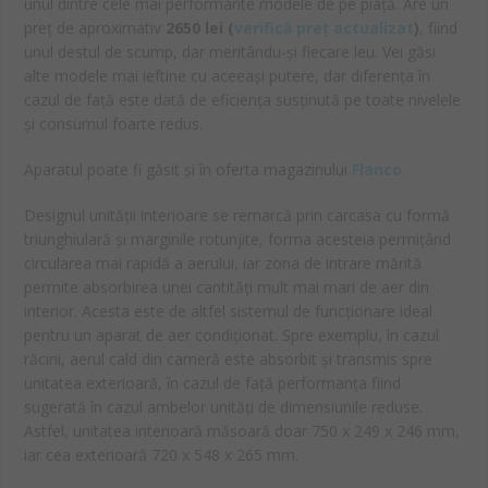
unul dintre cele mai performante modele de pe piață. Are un
preț de aproximativ
2650
lei
(
verifică preț actualizat
)
, fiind
unul destul de scump, dar meritându-și fiecare leu. Vei găsi
alte modele mai ieftine cu aceeași putere, dar diferența în
cazul de față este dată de eficiența susținută pe toate nivelele
și consumul foarte redus.
Aparatul poate fi găsit și în oferta magazinului
Flanco.
Designul unității interioare se remarcă prin carcasa cu formă
triunghiulară și marginile rotunjite, forma acesteia permițând
circularea mai rapidă a aerului, iar zona de intrare mărită
permite absorbirea unei cantități mult mai mari de aer din
interior. Acesta este de altfel sistemul de funcționare ideal
pentru un aparat de aer condiționat. Spre exemplu, în cazul
răcirii, aerul cald din cameră este absorbit și transmis spre
unitatea exterioară, în cazul de față performanța fiind
sugerată în cazul ambelor unități de dimensiunile reduse.
Astfel, unitatea interioară măsoară doar 750 x 249 x 246 mm,
iar cea exterioară 720 x 548 x 265 mm.