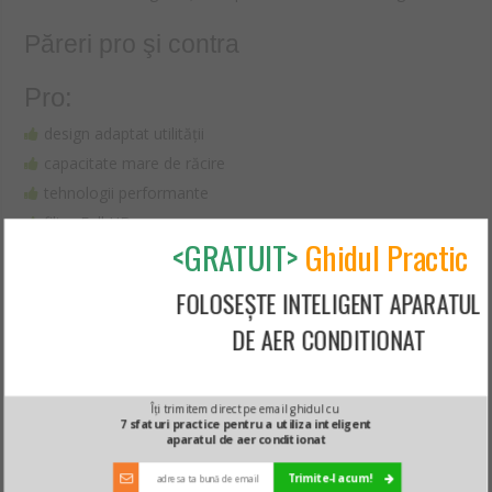
Păreri pro şi contra
Pro:
design adaptat utilității
capacitate mare de răcire
tehnologii performante
filtru Full HD
<GRATUIT>
Ghidul Practic
consum redus
FOLOSEȘTE INTELIGENT APARATUL
Contra:
DE AER CONDITIONAT
deocamdată nimic
Aici găsești mai multe informații despre acest produs
Îți trimitem direct pe email ghidul cu
7 sfaturi practice pentru a utiliza inteligent
aparatul de aer conditionat
Verdictul Gadget-Review.ro
Trimite-l acum!