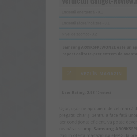
Verdictul Gadget-Review.
Eficiență energetică - 8.1
Eficiență răcire/încălzire - 8.1
Nivel de zgomot - 8.2
Samsung AR09KSFPEWQNZE este un apar
raport calitate-preț extrem de avantaj
VEZI ÎN MAGAZIN
User Rating:
2.93
(
2
votes)
Ușor, ușor ne apropiem de cel mai căld
pregătiți chiar și pentru a face față un
aer condiționat eficient, va poate deve
neapărat scump.
Samsung AR09KSF
găsi în oferta magazinului eMAG, la pre