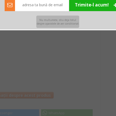
Trimite-l acum!
un nivel de zgomot mediu, de 56 dB.
cluse în prețul aparatului, însă le poți achiziționa de
aici.
Nu multumesc, stiu deja totul
despre aparatele de aer conditionat
ații despre acest produs
ssenger
WhatsApp