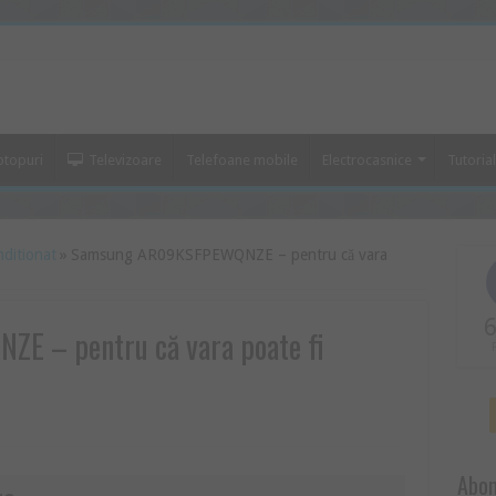
ptopuri
Televizoare
Telefoane mobile
Electrocasnice
Tutoria
nditionat
»
Samsung AR09KSFPEWQNZE – pentru că vara
6
 – pentru că vara poate fi
Abon