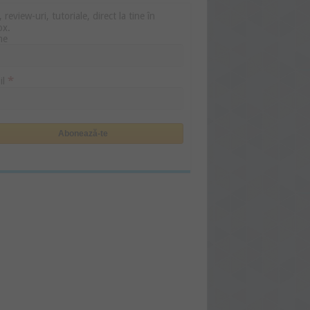
i, review-uri, tutoriale, direct la tine în
ox.
me
*
il