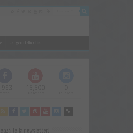
le
Gadgeturi din China
,983
15,500
0
Prieteni
Subscribers
Followers
ează-te la newsletter!