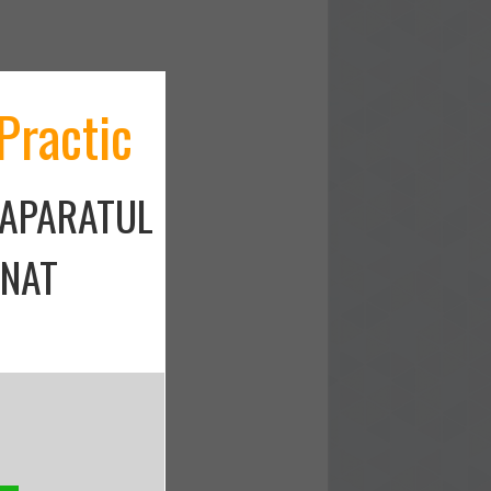
Practic
 APARATUL
ONAT