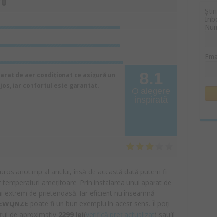
ro
Știr
Inb
Nu
Ema
8.1
at de aer condiționat ce asigură un
os, iar confortul este garantat.
O alegere
inspirată
uros anotimp al anului, însă de această dată putem fi
or temperaturi amețitoare. Prin instalarea unui aparat de
ni extrem de prietenoasă. Iar eficient nu înseamnă
PEWQNZE
poate fi un bun exemplu în acest sens. Îl poți
țul de aproximativ
2299 lei
(
verifică preț actualizat
) sau îl