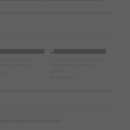
 aparate de aer
Cum alegi aparatul de aer
ționat portabile
condiţionat potrivit în
2023?
i 2021
1 aprilie 2021
urile obligatorii sunt marcate cu
*