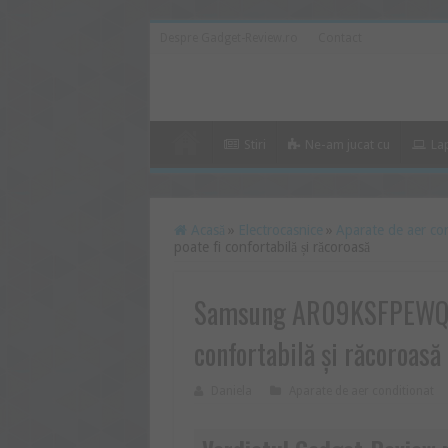
Despre Gadget-Review.ro
Contact
Stiri
Ne-am jucat cu
La
Acasă
»
Electrocasnice
»
Aparate de aer co
poate fi confortabilă și răcoroasă
Samsung AR09KSFPEWQNZE
confortabilă și răcoroasă
Daniela
Aparate de aer conditionat