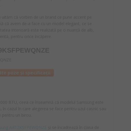
.
nu uităm că vorbim de un brand ce pune accent pe
nă că avem de-a face cu un model elegant, ce se
itatea interioară este realizată pe o nuanță de alb,
ientă, pentru orice încăpere.
09KSFPEWQNZE
te poze și specificații
de 9000 BTU, ceea ce înseamnă că modelul Samsung este
 în cazul în care alegerea se face pentru uzul casnic sau
e pentru un birou.
sung AR12KSFPEWQNZE
și se încadrează în clasa de