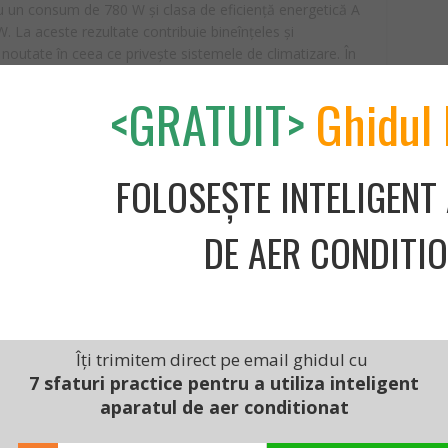
cu un consum de 780 W și clasa de eficiență energetică A
. La aceste rezultate contribuie bineînțeles și
noutate în ceea ce privește sistemele de climatizare. În
u această tehnologie, ce reduce considerabil costurile
<GRATUIT>
Ghidul 
r are capacitatea de a menține temperatura setată în
nge temperatura dorită, compresorul funcționează în
 energie la minim.
FOLOSEȘTE INTELIGENT
filtru de înaltă densitate, ce asigură un aer proaspăt în
emului de climatizare. Filtrul are capacitate de a înlătura
 cu condiția ca acesta să fie curățat periodic sub jetul de
DE AER CONDITI
ratul de aer condiționat al coreenilor vine echipat cu
icare(potrivită pentru a controla nivelul de umiditate și
eep/Night mode (pentru nopți liniștite și odihnitoare),
Îți trimitem direct pe email ghidul cu
îți dorești atingerea unei anumite temperaturi în timp
ai puțin din capacitatea compresorului, oferind un mediu
7 sfaturi practice pentru a utiliza inteligent
ie), Auto Restart și funcția de încălzire.
aparatul de aer conditionat
iață, însă nici nu se numără printre modelele prea