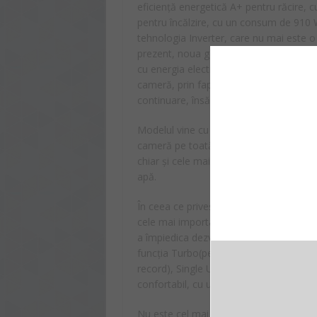
eficiență energetică A+ pentru răcire, 
pentru încălzire, cu un consum de 910 W
tehnologia Inverter, care nu mai este o 
prezent, noua generație vine echipată c
cu energia electrică. Mai exact Inverte
cameră, prin faptul că odată ce se ati
continuare, însă se reduce consumul de
Modelul vine cu un filtru Full HD 60, un 
cameră pe toată durata funcționării sist
chiar și cele mai fine particule de praf,
apă.
În ceea ce privește gama de funcții, apa
cele mai importante, și anume: Dezumidif
a împiedica dezvoltarea mucegaiului), Sl
funcția Turbo(pentru momentele în care 
record), Single User Mode(utilizează m
confortabil, cu un consum reduc de energ
Nu este cel mai silențios model de pe p