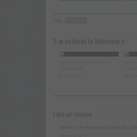
Tags
SAMSUNG
S-ar putea să te intereseze și :
Top 5 aparate de aer
Top 5
condiționat
condi
5 iulie 2022
7 ma
Lasă un răspuns
Adresa ta de email nu va fi publicată.
Câmp
Comentariu
*