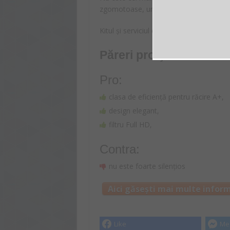
zgomotoase, unitate interioară atinge 
Kitul și serviciul de instalare nu sunt in
Păreri pro şi contra
Pro:
clasa de eficiență pentru răcire A+,
design elegant,
filtru Full HD,
Contra:
nu este foarte silențios
Aici găsești mai multe inform
Like
Me