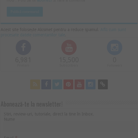
nou . Poti sa te
abonezi
si fara a comenta
Acest site folosește Akismet pentru a reduce spamul.
Află cum sunt
procesate datele comentariilor tale
.
6,981
15,500
0
Prieteni
Subscribers
Followers
Abonează-te la newsletter!
Știri, review-uri, tutoriale, direct la tine în Inbox.
Nume
*