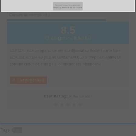
Putere de răcire/încălzire - 8.9
Nu multumesc, stiu deja totul
despre aparatele de aer conditionat
Consum de energie - 8.1
8.5
O alegere eficientă
LG P12RL este un aparat de aer condiționat cu dotări foarte bine
echilibrate, care asigură un randament bun în timp ce menține un
consum redus de energie și o funcționare silențioasă.
VEZI DETALII
User Rating:
Be the first one !
Tags
LG