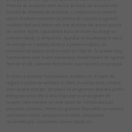
Puterea de acoperire este destul de bună, iar aceasta este
însoțită de eficiență de nivel înalt. Compresorul cu inverter
aduce rezultate excelente pe partea de consum și zgomot,
modelul fiind unul dintre cele mai atractive din aceste puncte
de vedere. Astfel, capacitatea bună de răcire nu atrage un
consum ridicat, ci dimpotrivă. Aparatul se încadrează în clasa
de energie A++ pentru răcire și A pentru încălzire, iar
consumul de putere la răcire este de 1080 W. În același timp,
funcționarea este foarte silențioasă, nivelul maxim de zgomot
fiind de 41 dB, valoarea fiind poate cea mai mică de pe piață.
În ceea ce privește funcționarea, modelul are 4 trepte de
reglare a puterii de ventilare și oferă, în același timp, control
activ asupra energiei. Vei putea să programezi aparatul pentru
întreg parcursul zilei și ai la dispoziție și un program de
noapte, care menține un nivel optim de temperatură pe
parcursul somnului. Printre programele disponibile se numără
unul pentru răcire, unul pentru încălzire, unul pentru
dezumidificare, unul pentru răcirea rapidă etc.