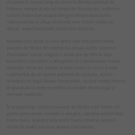
Vei putea în același timp să setezi în detaliu sistemul de
baleiere, temperatura sau timpul de funcționare, având un
control foarte bun asupra atingerii temperaturii dorite.
Telecomanda cu afișaj electronic este foarte simplu de
utilizat, având butoanele foarte bine descrise.
Modelul este dotat cu unul dintre cele mai performante
sisteme de filtrare din momentul actual. Astfel, sistemul
Plasmaster Ionizer asigură o sterilizare de 99% în fața
bacteriilor, microbilor și alergenilor și o deodorizare foarte
eficientă. Filtrul are acțiune la nivel macro și micro și este
suplimentat de un sistem automat de curățare, acesta
activându-se după fiecare funcționare, uscând mediul interior
al aparatului în vederea evitării acumulării de mucegai și
mirosuri neplăcute.
În același timp, sistemul avansat de filtrare este foarte util
pentru persoanele sensibile și alergice, calitatea aerului fiind
foarte bună. Aparatul este astfel foarte atractiv, punând
destul de multă presiune asupra concurenței.