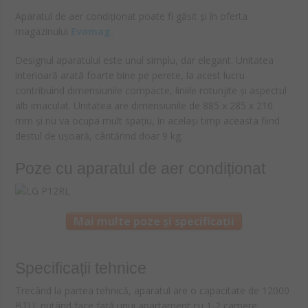
Aparatul de aer condiționat poate fi găsit și în oferta
magazinului
Evomag.
Designul aparatului este unul simplu, dar elegant. Unitatea
interioară arată foarte bine pe perete, la acest lucru
contribuind dimensiunile compacte, liniile rotunjite și aspectul
alb imaculat. Unitatea are dimensiunile de 885 x 285 x 210
mm și nu va ocupa mult spațiu, în același timp aceasta fiind
destul de ușoară, cântărind doar 9 kg.
Poze cu aparatul de aer condiționat
Mai multe poze și specificații
Specificații tehnice
Trecând la partea tehnică, aparatul are o capacitate de 12000
BTU, putând face față unui apartament cu 1-2 camere.