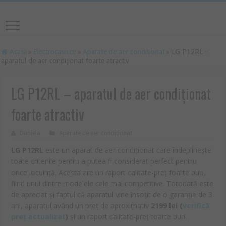
Acasă
»
Electrocasnice
»
Aparate de aer conditionat
»
LG P12RL –
aparatul de aer condiționat foarte atractiv
LG P12RL – aparatul de aer condiționat
foarte atractiv
Daniela
Aparate de aer conditionat
LG P12RL
este un aparat de aer condiționat care îndeplinește
toate criteriile pentru a putea fi considerat perfect pentru
orice locuință. Acesta are un raport calitate-preț foarte bun,
fiind unul dintre modelele cele mai competitive. Totodată este
de apreciat și faptul că aparatul vine însoțit de o garanție de 3
ani, aparatul având un preț de aproximativ
2199
lei
(
verifică
preț actualizat
)
şi un raport calitate-preț foarte bun.