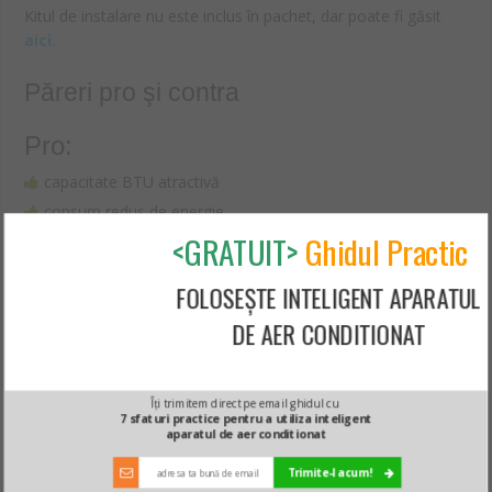
Kitul de instalare nu este inclus în pachet, dar poate fi găsit
aici.
Păreri pro şi contra
Pro:
capacitate BTU atractivă
consum redus de energie
<GRATUIT>
Ghidul Practic
filtru cu acțiune triplă
Contra:
FOLOSEȘTE INTELIGENT APARATUL
DE AER CONDITIONAT
kitul de instalare nu este inclus în preț
Aici găsești mai multe informații despre acest produs
Îți trimitem direct pe email ghidul cu
7 sfaturi practice pentru a utiliza inteligent
aparatul de aer conditionat
Verdictul Gadget-Review.ro
Trimite-l acum!