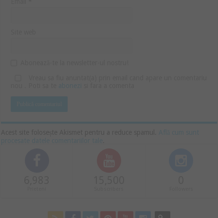
Email
*
Site web
Abonează-te la newsletter-ul nostru!
Vreau sa fiu anuntat(a) prin email cand apare un comentariu
nou . Poti sa te
abonezi
si fara a comenta
Acest site folosește Akismet pentru a reduce spamul.
Află cum sunt
procesate datele comentariilor tale
.
6,983
15,500
0
Prieteni
Subscribers
Followers