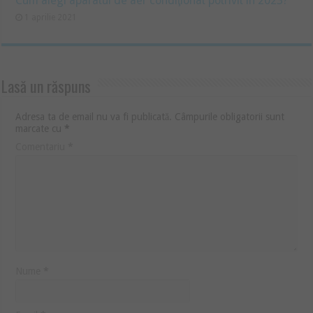
Cum alegi aparatul de aer condiţionat potrivit în 2023?
1 aprilie 2021
Lasă un răspuns
Adresa ta de email nu va fi publicată.
Câmpurile obligatorii sunt
marcate cu
*
Comentariu
*
Nume
*