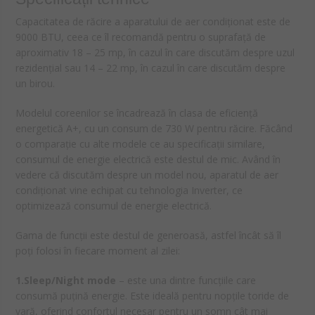
Capacitatea de răcire a aparatului de aer condiționat este de
9000 BTU, ceea ce îl recomandă pentru o suprafață de
aproximativ 18 – 25 mp, în cazul în care discutăm despre uzul
rezidențial sau 14 – 22 mp, în cazul în care discutăm despre
un birou.
Modelul coreenilor se încadrează în clasa de eficiență
energetică A+, cu un consum de 730 W pentru răcire. Făcând
o comparație cu alte modele ce au specificații similare,
consumul de energie electrică este destul de mic. Având în
vedere că discutăm despre un model nou, aparatul de aer
condiționat vine echipat cu tehnologia Inverter, ce
optimizează consumul de energie electrică.
Gama de funcții este destul de generoasă, astfel încât să îl
poți folosi în fiecare moment al zilei:
1.Sleep/Night mode
– este una dintre funcțiile care
consumă puțină energie. Este ideală pentru nopțile toride de
vară, oferind confortul necesar pentru un somn cât mai