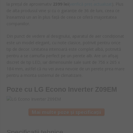
la prețul de aproximativ
2399 lei
(
verifică preț actualizat
). Plus
de alta produsul vine și cu o garanție de 36 de luni, ceea ce
înseamnă un an în plus față de ceea ce oferă majoritatea
companiilor.
Din punct de vedere al designului, aparatul de aer condiționat
este un model elegant, cu note clasice, potrivit pentru orice
tip de decor. Unitatea interioară este complet albă, potrivită
pentru a se camufla perfect pe un perete alb. Are un afișaj
discret de tip LED, iar dimensiunile sale sunt de 756 x 265 x
184 mm, astfel că nu vei avea nevoie de un perete prea mare
pentru a monta sistemul de climatizare.
Poze cu LG Econo Inverter Z09EM
Mai multe poze și specificații
Specificații tehnice