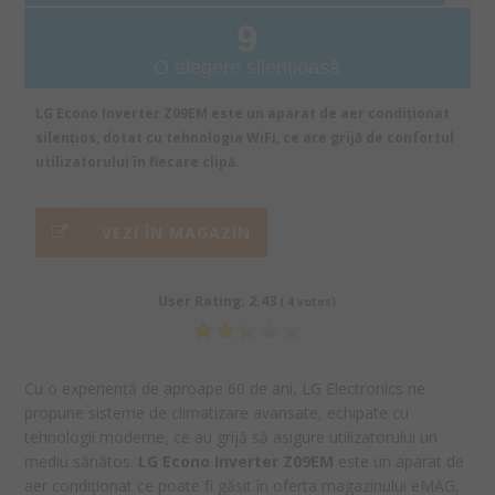
9
O alegere silențioasă
LG Econo Inverter Z09EM este un aparat de aer condiționat
silențios, dotat cu tehnologia WiFi, ce are grijă de confortul
utilizatorului în fiecare clipă.
VEZI ÎN MAGAZIN
User Rating:
2.43
(
4
votes)
Cu o experiență de aproape 60 de ani, LG Electronics ne
propune sisteme de climatizare avansate, echipate cu
tehnologii moderne, ce au grijă să asigure utilizatorului un
mediu sănătos.
LG Econo Inverter Z09EM
este un aparat de
aer condiționat ce poate fi găsit în oferta magazinului eMAG,