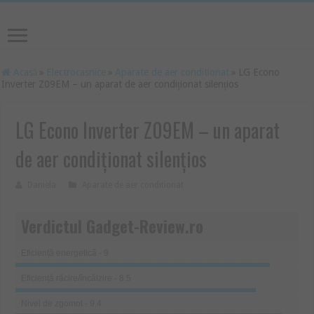
Acasă
»
Electrocasnice
»
Aparate de aer conditionat
»
LG Econo
Inverter Z09EM – un aparat de aer condiționat silențios
LG Econo Inverter Z09EM – un aparat
de aer condiționat silențios
Daniela
Aparate de aer conditionat
Verdictul Gadget-Review.ro
Eficiență energetică - 9
Eficiență răcire/încălzire - 8.5
Nivel de zgomot - 9.4