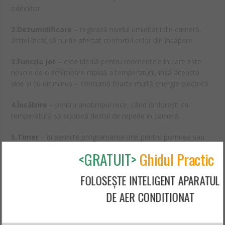
odihnitor
2.Dezumidificare
– reglează nivelul umidității din cameră,
astfel încât să nu fie afectat confortul celor din încăpere
3.Funcția Jet
– este ideală pentru momentele în care este
nevoie de o schimbare rapidă a temperaturii, însă aceasta
vine și cu un minus – consumă foarte multă energie electrică
4.Încălzire
– pentru anotimpul rece, când îți dorești ca
temperatura să crească destul de repede în cameră.
5.Timer
– îți permite programarea orei pentru pornirea sau
oprirea aparatului de aer condiționat.
<GRATUIT>
Ghidul Practic
6.Auto Cleaning
– funcția este potrivită pentru a menține
FOLOSEȘTE INTELIGENT APARATUL
curat și uscat schimbătorul de căldură
DE AER CONDITIONAT
7.WiFi
– îți oferă posibilitatea de a controla aparatul de aer
condiționat direct de pe telefon. Astfel poți seta pornirea sau
oprirea sa din orice loc cu conectivitate la internet.