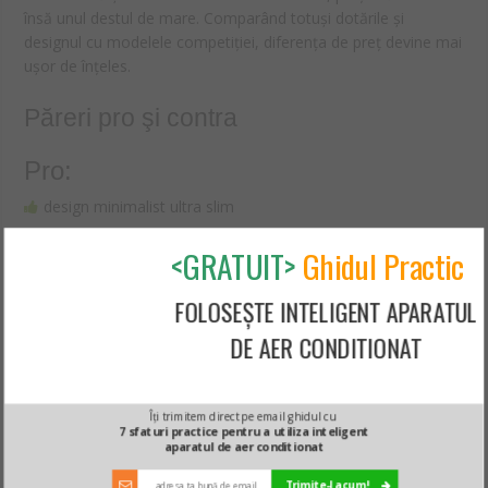
însă unul destul de mare. Comparând totuși dotările și
designul cu modelele competiției, diferența de preț devine mai
ușor de înțeles.
Păreri pro şi contra
Pro:
design minimalist ultra slim
funcționare foarte silențioasă
<GRATUIT>
Ghidul Practic
sistem de filtrare Plasmaster cu ionizare
consum redus
FOLOSEȘTE INTELIGENT APARATUL
Contra:
DE AER CONDITIONAT
prețul destul de piperat
Îți trimitem direct pe email ghidul cu
Aici găsești mai multe informații despre acest produs
7 sfaturi practice pentru a utiliza inteligent
aparatul de aer conditionat
Trimite-l acum!