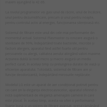
maxim ajungând la 42 dB.
La nivelul programelor vei gasi unul de răcire, unul de încălzire,
unul pentru dezumidificare, precum și unul pentru noapte,
pentru controlul activ al energiei, funcționarea silențioasă etc.
Sistemul de filtrare este unul din cele mai performante din
momentul actual. Sistemul Plasmaster cu ionizare asigură o
sterilizare de 99%, îndepărtând toate bacteriile, microbii și
factorii alergeni, aparatul fiind astfel foarte util pentru
persoanele cu alergii, calitatea aerului atingând valori maxime.
Acțiunea dublă la nivel micro și macro asigură un mediu
perfect curat, în același timp cu prelungirea duratei de viață și
eficienței aparatului. Totodată, sistemul de filtrare are și
funcție deodorizantă, îndepărtând mirosurile neplăcute.
Modelul LG este un aparat de aer condiționat potrivit pentru
cei care țin la eleganța electrocasnicelor, aparatul oferind o
notă suplimentară de eleganță amenajării camerei în care
este plasat. În același timp, acesta va oferi o performanță
foarte bună și un sistem de filtrare avansat, prețul rămânând