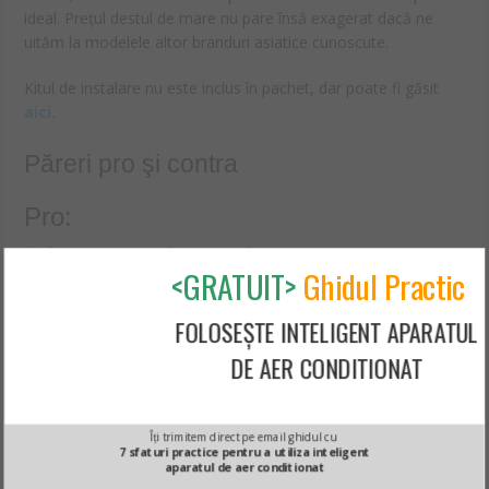
ideal. Prețul destul de mare nu pare însă exagerat dacă ne
uităm la modelele altor branduri asiatice cunoscute.
Kitul de instalare nu este inclus în pachet, dar poate fi găsit
aici.
Păreri pro şi contra
Pro:
design aparte, cu linii minimaliste
<GRATUIT>
Ghidul Practic
funcționare foarte silențioasă
sisteme foarte bune de filtrare
FOLOSEȘTE INTELIGENT APARATUL
Contra:
DE AER CONDITIONAT
prețul cam piperat
Îți trimitem direct pe email ghidul cu
Aici găsești mai multe informații despre acest produs
7 sfaturi practice pentru a utiliza inteligent
aparatul de aer conditionat