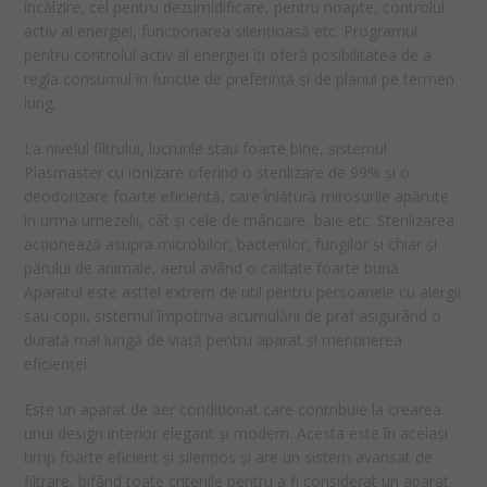
încălzire, cel pentru dezumidificare, pentru noapte, controlul
activ al energiei, funcționarea silențioasă etc. Programul
pentru controlul activ al energiei îți oferă posibilitatea de a
regla consumul în funcție de preferință și de planul pe termen
lung.
La nivelul filtrului, lucrurile stau foarte bine, sistemul
Plasmaster cu ionizare oferind o sterilizare de 99% și o
deodorizare foarte eficientă, care înlătură mirosurile apărute
în urma umezelii, cât și cele de mâncare, baie etc. Sterilizarea
acționează asupra microbilor, bacteriilor, fungilor și chiar și
părului de animale, aerul având o calitate foarte bună.
Aparatul este astfel extrem de util pentru persoanele cu alergii
sau copii, sistemul împotriva acumulării de praf asigurând o
durată mai lungă de viață pentru aparat și menținerea
eficienței.
Este un aparat de aer condiționat care contribuie la crearea
unui design interior elegant și modern. Acesta este în același
timp foarte eficient și silențios și are un sistem avansat de
filtrare, bifând toate criteriile pentru a fi considerat un aparat