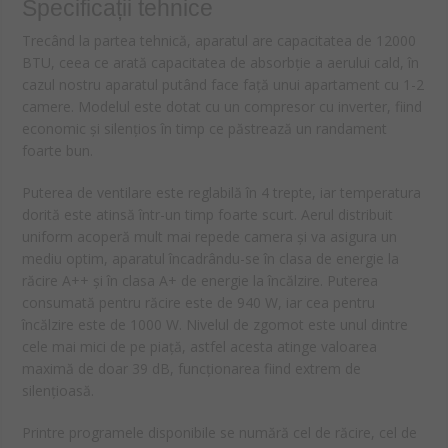
Specificații tehnice
Trecând la partea tehnică, aparatul are capacitatea de 12000
BTU, ceea ce arată capacitatea de absorbție a aerului cald, în
cazul nostru aparatul putând face față unui apartament cu 1-2
camere. Modelul este dotat cu un compresor cu inverter, fiind
economic și silențios în timp ce păstrează un randament
foarte bun.
Puterea de ventilare este reglabilă în 4 trepte, iar temperatura
dorită este atinsă într-un timp foarte scurt. Aerul distribuit
uniform acoperă mult mai repede camera și va asigura un
mediu optim, aparatul încadrându-se în clasa de energie la
răcire A++ și în clasa A+ de energie la încălzire. Puterea
consumată pentru răcire este de 940 W, iar cea pentru
încălzire este de 1000 W. Nivelul de zgomot este unul dintre
cele mai mici de pe piață, astfel acesta atinge valoarea
maximă de doar 39 dB, funcționarea fiind extrem de
silențioasă.
Printre programele disponibile se numără cel de răcire, cel de