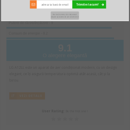
Trimite-l acum!
Verdictul Gadget-Review.ro
Nu multumesc, stiu deja totul
despre aparatele de aer conditionat
Putere de răcire/încălzire - 9
Consum de energie - 9.2
9.1
O alegere elegantă
LG A12LL este un aparat de aer condiționat modern, cu un design
elegant, ce îți asigură temperatura optimă atât acasă, cât și la
birou.
VEZI DETALII
User Rating:
Be the first one !