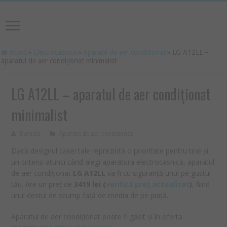
Acasă
»
Electrocasnice
»
Aparate de aer conditionat
»
LG A12LL –
aparatul de aer condiționat minimalist
LG A12LL – aparatul de aer condiționat
minimalist
Daniela
Aparate de aer conditionat
Dacă designul casei tale reprezintă o prioritate pentru tine și
un criteriu atunci când alegi aparatura electrocasnică, aparatul
de aer condiționat
LG A12LL
va fi cu siguranță unul pe gustul
tău. Are un preț de
3419
lei
(
verifică preț actualizat
)
, fiind
unul destul de scump față de media de pe piață.
Aparatul de aer condiționat poate fi găsit și în oferta