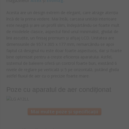
magazinelor
Altex
și
Evomag.
Acesta are un design extrem de elegant, care atrage atenția
încă de la prima vedere. Mai întâi, carcasa unității interioare
este neagră și are un profil slim, îndepărtându-se foarte mult
de modelele clasice, aspectul fiind unul minimalist, ghidat de
linii ascuțite, un finisaj premium și afișaj LCD. Unitatea are
dimensiunile de 957 x 305 x 177 mm, remarcându-se apoi
faptul că designul nu este doar foarte aspectuos, dar și foarte
bine optimizat pentru a crește eficiența aparatului. Astfel,
sistemul de baleiere oferă un control foarte bun, existând 6
nivele de reglare pe verticală și 5 pe orizontală, putând ghida
astfel fluxul de aer cu o precizie foarte mare.
Poze cu aparatul de aer condiționat
Mai multe poze și specificații