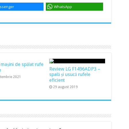
ssenger
WhatsApp
 mașini de spălat rufe
Review LG F1496ADP3 –
e
spală și usucă rufele
ptembrie 2021
eficient
29 august 2019