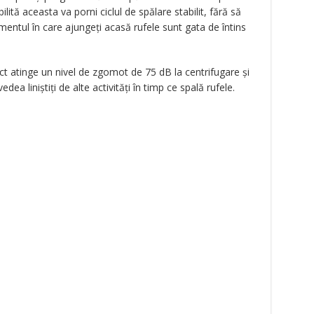
bilită aceasta va porni ciclul de spălare stabilit, fără să
entul în care ajungeți acasă rufele sunt gata de întins
ct atinge un nivel de zgomot de 75 dB la centrifugare și
dea liniștiți de alte activități în timp ce spală rufele.