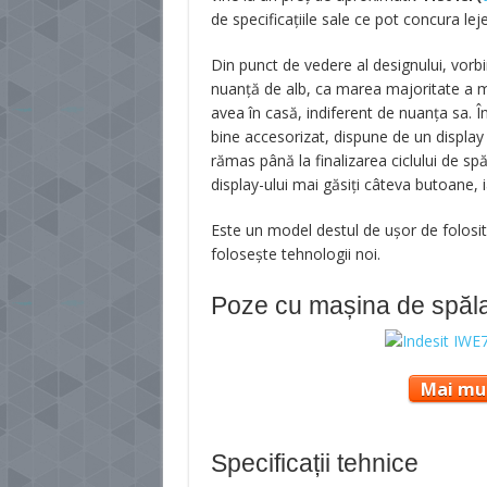
de specificațiile sale ce pot concura l
Din punct de vedere al designului, vorb
nuanță de alb, ca marea majoritate a mo
avea în casă, indiferent de nuanța sa. 
bine accesorizat, dispune de un display
rămas până la finalizarea ciclului de sp
display-ului mai găsiți câteva butoane, 
Este un model destul de ușor de folosit
folosește tehnologii noi.
Poze cu mașina de spăl
Mai mul
Specificații tehnice