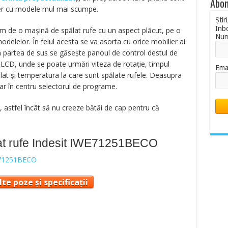
Abon
ejer cu modele mul mai scumpe.
Știr
Inb
im de o mașină de spălat rufe cu un aspect plăcut, pe o
Nu
delelor. În felul acesta se va asorta cu orice mobilier ai
În partea de sus se găsește panoul de control destul de
 LCD, unde se poate urmări viteza de rotație, timpul
Ema
ălat și temperatura la care sunt spălate rufele. Deasupra
iar în centru selectorul de programe.
, astfel încât să nu creeze bătăi de cap pentru că
at rufe Indesit IWE71251BECO
te poze și specificații