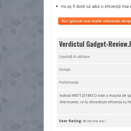
mi-aș fi dorit să aibă o eficiență mai
Aici găsești mai multe informații desp
Verdictul Gadget-Review.
Ușurință în utilizare
Design
Performanțe
Indesit IWE71251BECO este o mașină de spăla
interesante, ce își dovedește eficiența cu fi
User Rating:
Be the first one !