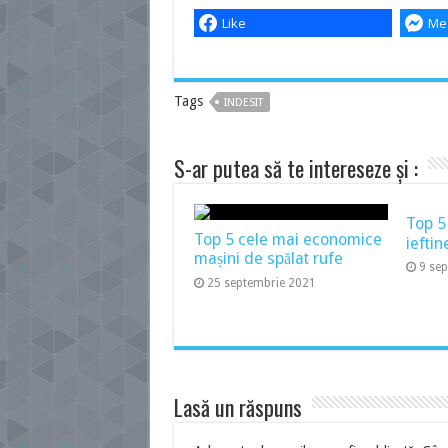
Like
Me
Tags
INDESIT
S-ar putea să te intereseze și :
Top 5
Top 5 cele mai economice
ieftin
mașini de spălat rufe
9 se
25 septembrie 2021
Lasă un răspuns