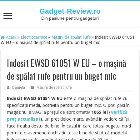
Gadget-Review.ro
Din pasiune pentru gadgeturi
Acasă
»
Electrocasnice
»
Masini de spălat rufe
»
Indesit EWSD 61051
W EU – o mașină de spălat rufe pentru un buget mic
Indesit EWSD 61051 W EU – o mașină
de spălat rufe pentru un buget mic
Daniela
Masini de spălat rufe
Indesit EWSD 61051 W EU
este o mașină de spălat rufe cu
specificații medii, potrivită pentru un buget mic. O poți găsi în
magazinul eMAG la prețul de aproximativ
1065
lei
(
verifică
preț actualizat
)
, un preț deloc mare, având în vedere că își
face treaba destul de bine. În cazul în care totuși bugetul nu-ți
permite o asemenea achiziție, este bine de știut că modelul
Indesit poate fi cumpărat și în rate lunare de 53 lei.