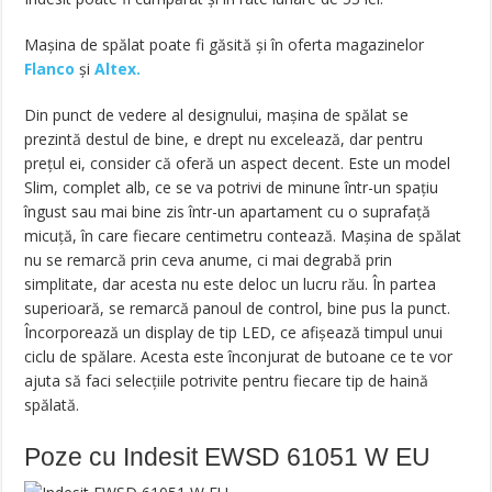
Mașina de spălat poate fi găsită și în oferta magazinelor
Flanco
și
Altex.
Din punct de vedere al designului, mașina de spălat se
prezintă destul de bine, e drept nu excelează, dar pentru
prețul ei, consider că oferă un aspect decent. Este un model
Slim, complet alb, ce se va potrivi de minune într-un spațiu
îngust sau mai bine zis într-un apartament cu o suprafață
micuță, în care fiecare centimetru contează. Mașina de spălat
nu se remarcă prin ceva anume, ci mai degrabă prin
simplitate, dar acesta nu este deloc un lucru rău. În partea
superioară, se remarcă panoul de control, bine pus la punct.
Încorporează un display de tip LED, ce afișează timpul unui
ciclu de spălare. Acesta este înconjurat de butoane ce te vor
ajuta să faci selecțiile potrivite pentru fiecare tip de haină
spălată.
Poze cu Indesit EWSD 61051 W EU