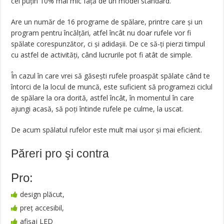
cel puțin 10% mai mic față de un model standard.
Are un număr de 16 programe de spălare, printre care și un
program pentru încălțări, atfel încât nu doar rufele vor fi
spălate corespunzător, ci și adidașii. De ce să-ți pierzi timpul
cu astfel de activități, când lucrurile pot fi atât de simple.
În cazul în care vrei să găsești rufele proaspăt spălate când te
întorci de la locul de muncă, este suficient să programezi ciclul
de spălare la ora dorită, astfel încât, în momentul în care
ajungi acasă, să poți întinde rufele pe culme, la uscat.
De acum spălatul rufelor este mult mai ușor și mai eficient.
Păreri pro şi contra
Pro:
design plăcut,
preț accesibil,
afișaj LED