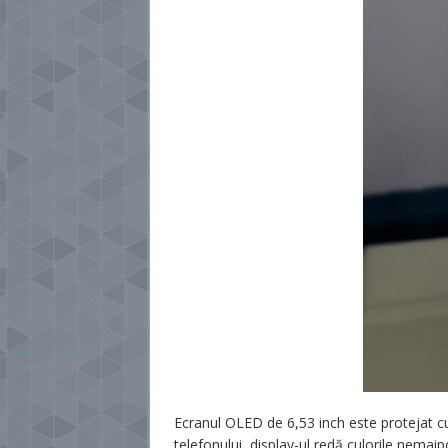
Ecranul OLED de 6,53 inch este protejat cu s
telefonului, display-ul redă culorile nemaip