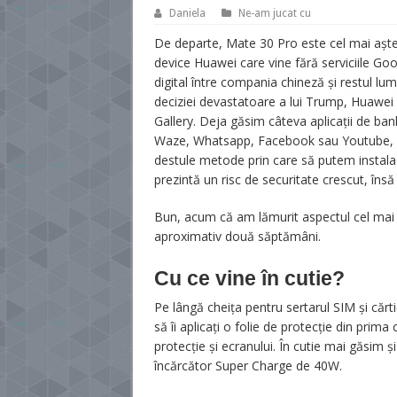
Daniela
Ne-am jucat cu
De departe, Mate 30 Pro este cel mai aștep
device Huawei care vine fără serviciile Goo
digital între compania chineză și restul lum
deciziei devastatoare a lui Trump, Huawei ș
Gallery. Deja găsim câteva aplicații de bank
Waze, Whatsapp, Facebook sau Youtube, dar 
destule metode prin care să putem instala 
prezintă un risc de securitate crescut, îns
Bun, acum că am lămurit aspectul cel mai d
aproximativ două săptămâni.
Cu ce vine în cutie?
Pe lângă cheița pentru sertarul SIM și căr
să îi aplicați o folie de protecție din prima
protecție și ecranului. În cutie mai găsim 
încărcător Super Charge de 40W.