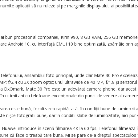
anumite aplicații să nu ruleze și pe marginile display-ului, ai posibilita
el mai bun procesor al companiei, Kirin 990, 8 GB RAM, 256 GB memorie 
e Android 10, cu interfață EMUI 10 bine optimizată, zbârnâie prin aplica
 telefonului, ansamblul foto principal, unde clar Mate 30 Pro exceleaz
8MP; f/2.4 cu 3X zoom optic; unul ultrawide de 40 MP, f/1.8 și senzo
 de la DxOmark, Mate 30 Pro este un adevărat camera phone, dar acest
în ultimii ani cu telefoane excepționale din punct de vedere al camerei
zarea este bună, focalizarea rapidă, atât în condiții bune de luminozita
e niște fotografii bune, dar în condiții slabe de luminozitate, aici pur 
 Huawei introduce în scenă filmarea 4K la 60 fps. Telefonul filmează
pune că face o treabă tare bună. Mi se pare de-a dreptul spectaculos f