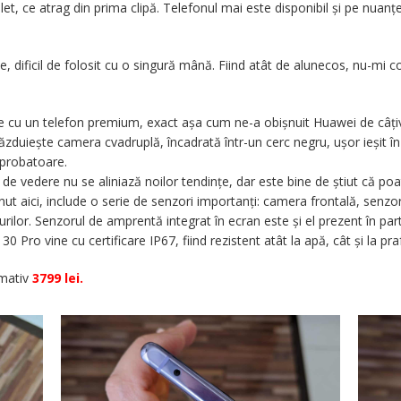
violet, ce atrag din prima clipă. Telefonul mai este disponibil și pe nua
dificil de folosit cu o singură mână. Fiind atât de alunecos, nu-mi co
face cu un telefon premium, exact așa cum ne-a obișnuit Huawei de câți
găzduiește camera cvadruplă, încadrată într-un cerc negru, ușor ieșit în 
aprobatoare.
 vedere nu se aliniază noilor tendințe, dar este bine de știut că poate
inut aici, include o serie de senzori importanți: camera frontală, senzo
rilor. Senzorul de amprentă integrat în ecran este și el prezent în par
 Pro vine cu certificare IP67, fiind rezistent atât la apă, cât și la praf
imativ
3799 lei.