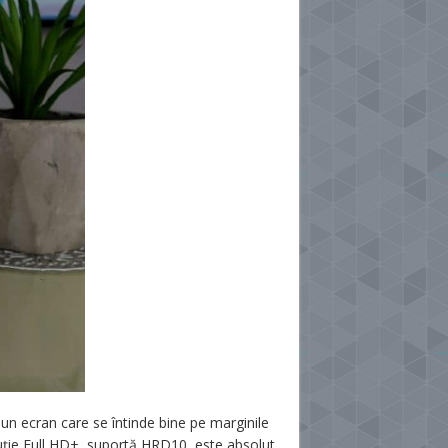
i un ecran care se întinde bine pe marginile
zoluție Full HD+, suportă HRD10, este absolut