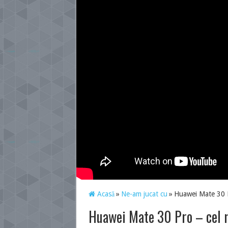
Acasă
»
Ne-am jucat cu
»
Huawei Mate 30 P
Huawei Mate 30 Pro – cel m