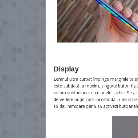
Display
Ecranul ultra curbat împinge marginile tel
este subțiată la maxim, singurul buton fiz
volum sunt înlocuite cu unele tactile. Se ac
de vedere puțin cam incomodă în anumite si
să dai inimioare până să activezi butoanele 