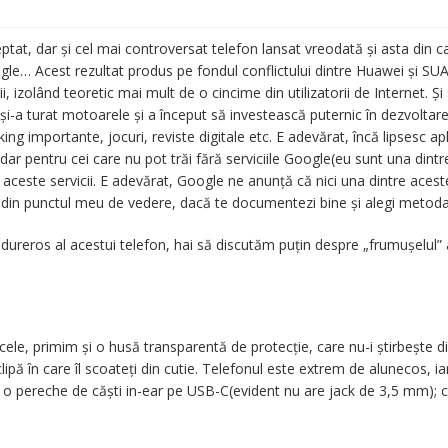
tat, dar și cel mai controversat telefon lansat vreodată și asta din 
gle… Acest rezultat produs pe fondul conflictului dintre Huawei și SUA,
ii, izolând teoretic mai mult de o cincime din utilizatorii de Internet. 
i-a turat motoarele și a început să investească puternic în dezvoltare
ing importante, jocuri, reviste digitale etc. E adevărat, încă lipsesc ap
pentru cei care nu pot trăi fără serviciile Google(eu sunt una dintre
aceste servicii. E adevărat, Google ne anunță că nici una dintre aces
ă din punctul meu de vedere, dacă te documentezi bine și alegi metoda 
ureros al acestui telefon, hai să discutăm puțin despre „frumușelul” 
ticele, primim și o husă transparentă de protecție, care nu-i știrbește
 clipă în care îl scoateți din cutie. Telefonul este extrem de alunecos, i
și o pereche de căști in-ear pe USB-C(evident nu are jack de 3,5 mm); 