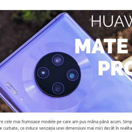
ntre cele mai frumoase modele pe care am pus mâna până acum. Simpli
rte curbate, ce induce senzația unei dimensiuni mai mici decât în realit