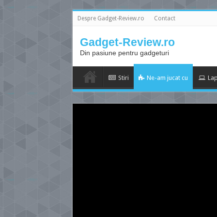
Despre Gadget-Review.ro
Contact
Gadget-Review.ro
Din pasiune pentru gadgeturi
Stiri
Ne-am jucat cu
Lap