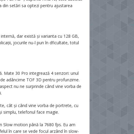
tea din setări sa optezi pentru ajustarea
internă, dar există și varianta cu 128 GB,
ții, jocurile nu-l pun în dficultate, totul
ă. Mate 30 Pro integrează 4 senzori: unul
rul de adâncime TOF 3D pentru profunzime.
 aspect nu ne surprinde când vine vorba de
.
te, cât și când vine vorba de portrete, cu
și simplu, telefonul face magie.
 în Slow motion până la 7680 fps. Eu am
elul în care se vede focul arzând în slow-