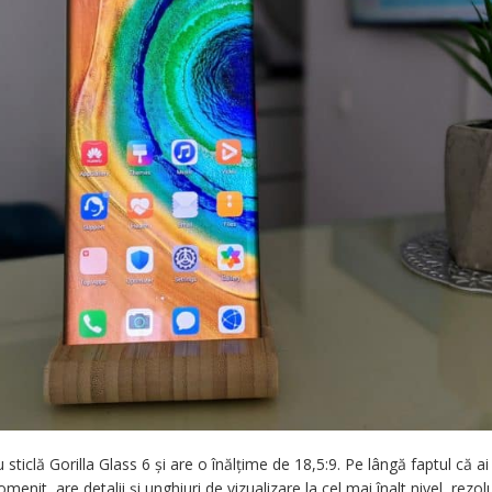
ticlă Gorilla Glass 6 și are o înălțime de 18,5:9. Pe lângă faptul că a
omenit, are detalii și unghiuri de vizualizare la cel mai înalt nivel, re