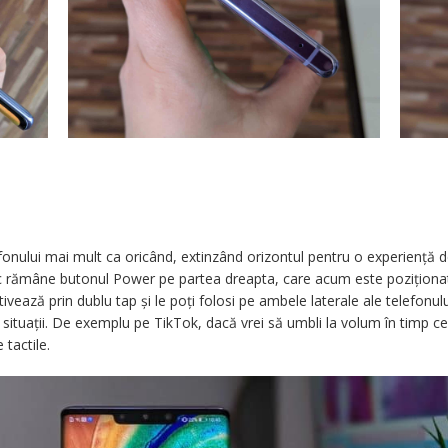
efonului mai mult ca oricând, extinzând orizontul pentru o experiență d
ic rămâne butonul Power pe partea dreapta, care acum este poziționat
tivează prin dublu tap și le poți folosi pe ambele laterale ale telefonul
tuații. De exemplu pe TikTok, dacă vrei să umbli la volum în timp ce
tactile.