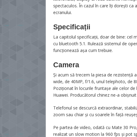
spectaculos. În cazul în care îți dorești ca 
ecranului.
Specificații
La capitolul specificații, doar de bine: c
cu bluetooth 5.1. Rulează sistemul de operar
funcționează așa cum trebuie.
Camera
Și acum să trecem la piesa de rezistență a
wide, de 40MP, f/1.6, unul telephoto, de 
Poziționat în locurile fruntașe ale celor
Huawei. Producătorul chinez ne-a obișnuit 
Telefonul se descurcă extraordinar, stabili
zoom sau chiar și cu soarele în față reușeșt
Pe partea de video, odată cu Mate 30 Pro,
realizat un slow motion la 960 fps și pot s