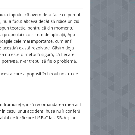
cauza faptului că avem de-a face cu primul
 nu a făcut altceva decât să ridice un zid
Și spun teoretic, pentru că din momentul
a propriului ecosistem de aplicații, App
licațiile cele mai importante, cum ar fi
 aceștia) există rezolvare. Găsim deja
tea nu este o metodă sigură, că fiecare
potrivită, n-ar trebui să fie o problemă.
acesta care a poposit în biroul nostru de
 din frumusețe, însă recomandarea mea ar fi
ar în cazul unui accident, husa nu îi conferă
cablul de încărcare USB-C la USB-A și un