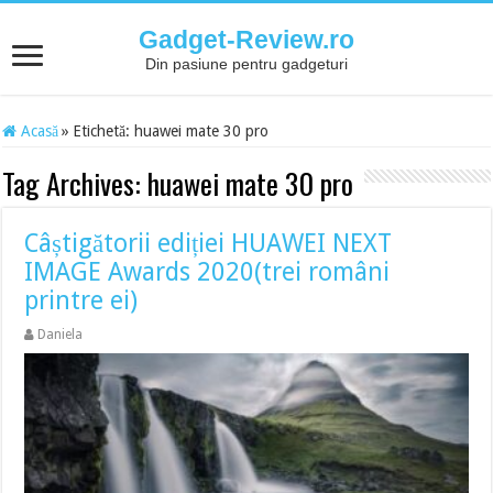
Gadget-Review.ro
Din pasiune pentru gadgeturi
Acasă
»
Etichetă:
huawei mate 30 pro
Tag Archives:
huawei mate 30 pro
Câștigătorii ediției HUAWEI NEXT
IMAGE Awards 2020(trei români
printre ei)
Daniela