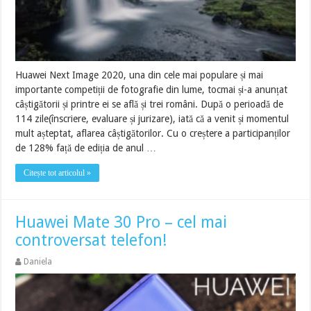
Huawei Next Image 2020, una din cele mai populare și mai
importante competiții de fotografie din lume, tocmai și-a anunțat
câștigătorii și printre ei se află și trei români. După o perioadă de
114 zile(înscriere, evaluare și jurizare), iată că a venit și momentul
mult așteptat, aflarea câștigătorilor. Cu o creștere a participanților
de 128% față de ediția de anul …
Citește tot articolul »
Huawei Mate 30 Pro – cel mai
controversat telefon!
Daniela