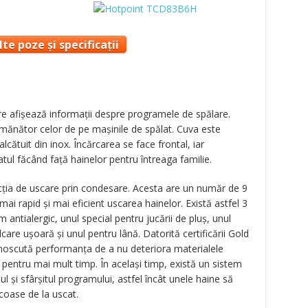
te poze și specificații
e afișează informații despre programele de spălare.
emănător celor de pe mașinile de spălat. Cuva este
alcătuit din inox. Încărcarea se face frontal, iar
ul făcând față hainelor pentru întreaga familie.
cția de uscare prin condesare. Acesta are un număr de 9
i rapid și mai eficient uscarea hainelor. Există astfel 3
antialergic, unul special pentru jucării de pluș, unul
lcare ușoară și unul pentru lână. Datorită certificării Gold
noscută performanța de a nu deteriora materialele
 pentru mai mult timp. În același timp, există un sistem
l şi sfârşitul programului, astfel încât unele haine să
coase de la uscat.