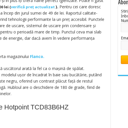
Abon
i în plus îți oferă haine perfect igienizate. Poate fi găsit
).
Pentru cei care doresc
0 lei
(
verifică preț actualizat
Știr
 încep din jurul sumei de 49 de lei. Raportul calitate-
Inb
rind tehnologii performante la un preț accesibil. Punctele
Nu
are de uscare, sistemul de uscare prin condensare și
 pentru o perioadă mare de timp. Punctul ceva mai slab
e de energie, dar dacă avem în vedere performanța
Ema
ferta magazinului
Flanco.
că uscătorul arată la fel ca o mașină de spălat.
 modelul ușor de încadrat în baie sau bucătărie, putând
 este negru, oferind un contrast plăcut față de restul
ngă. Hubloul are o deschidere de 180 de grade, fiind de
inelor.
ufe Hotpoint TCD83B6HZ