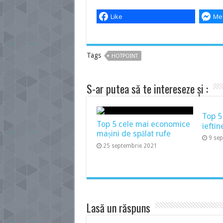
Like
Me
Tags
HOTPOINT
S-ar putea să te intereseze și :
Top 5
Top 5 cele mai economice
ieftin
mașini de spălat rufe
9 se
25 septembrie 2021
Lasă un răspuns