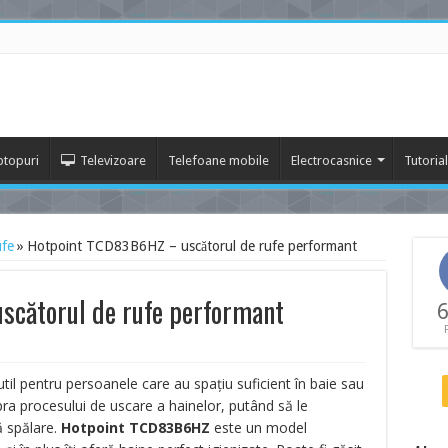
ptopuri
Televizoare
Telefoane mobile
Electrocasnice
Tutoria
ufe
»
Hotpoint TCD83B6HZ – uscătorul de rufe performant
cătorul de rufe performant
6
til pentru persoanele care au spațiu suficient în baie sau
pra procesului de uscare a hainelor, putând să le
ă spălare.
Hotpoint TCD83B6HZ
este un model