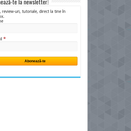
ează-te la newsletter!
i, review-uri, tutoriale, direct la tine în
ox.
me
*
il