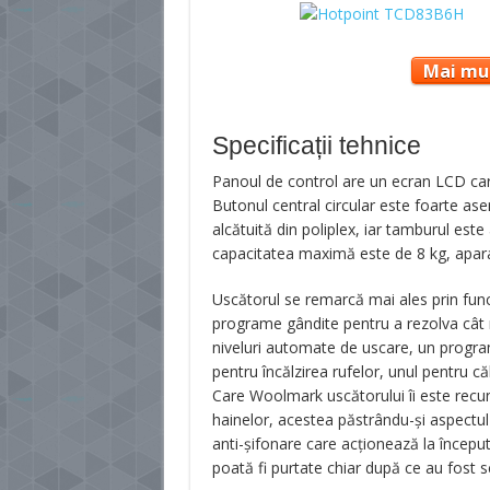
Mai mul
Specificații tehnice
Panoul de control are un ecran LCD car
Butonul central circular este foarte as
alcătuită din poliplex, iar tamburul este 
capacitatea maximă este de 8 kg, aparat
Uscătorul se remarcă mai ales prin fun
programe gândite pentru a rezolva cât ma
niveluri automate de uscare, un program 
pentru încălzirea rufelor, unul pentru că
Care Woolmark uscătorului îi este recu
hainelor, acestea păstrându-și aspectul
anti-şifonare care acționează la începutu
poată fi purtate chiar după ce au fost s