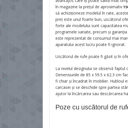
avantajos care îți poate salva mult timp ș
în magazine la prețul de aproximativ
150
să achiziţioneze modelul în rate, acestea
preț este unul foarte bun, uscătorul ofe
forte ale modelului sunt capacitatea m
programele variate, precum și garanția
este reprezentat de consumul mai mar
aparatului acest lucru poate fi ignorat.
Uscătorul de rufe poate fi găsit și în o
La nivelul designului se observă faptul 
Dimensiunile de 85 x 59.5 x 62.3 cm fac
fi chiar și încadrat în mobilier. Hubloul
carcasei și se deschide spre partea stâ
ajutor la încărcarea sau descărcarea ha
Poze cu uscătorul de r