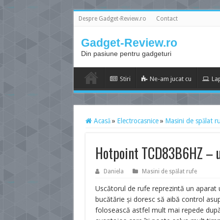
Despre Gadget-Review.ro
Contact
Gadget-Review.ro
Din pasiune pentru gadgeturi
Stiri
Ne-am jucat cu
La
Acasă
»
Electrocasnice
»
Masini de spălat r
Hotpoint TCD83B6HZ – us
Daniela
Masini de spălat rufe
Uscătorul de rufe reprezintă un aparat u
bucătărie și doresc să aibă control asu
folosească astfel mult mai repede dup