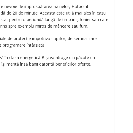
are nevoie de împrospătarea hainelor, Hotpoint
ă de 20 de minute. Aceasta este utilă mai ales în cazul
stat pentru o perioadă lungă de timp în șifonier sau care
 prins spre exemplu miros de mâncare sau fum.
iale de protecție împotriva copiilor, de semnalizare
e programare întârziată.
ă în clasa energetică B și va atrage din păcate un
i merită însă banii datorită beneficiilor oferite.