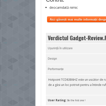
deocamdată nimic
Aici găsești mai multe informații desp
Verdictul Gadget-Review.
Ușurință în utilizare
Design
Performanțe
Hotpoint TCD83B6HZ este un uscător de rufe
de a găsi un loc potrivit pentru a întinde ruf
User Rating:
Be the first one !