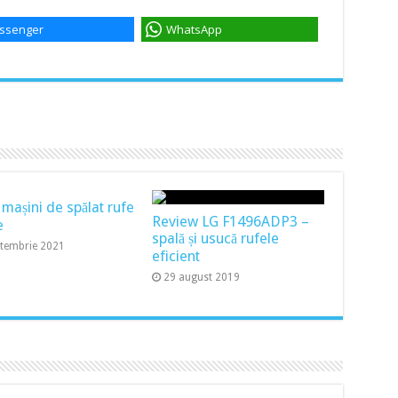
ssenger
WhatsApp
 mașini de spălat rufe
Review LG F1496ADP3 –
e
spală și usucă rufele
ptembrie 2021
eficient
29 august 2019