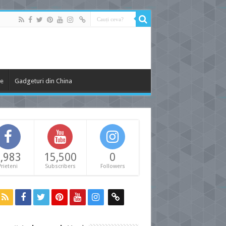
le
Gadgeturi din China
,983
15,500
0
Prieteni
Subscribers
Followers