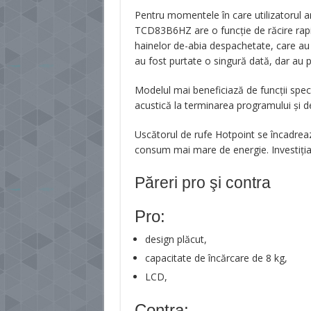
Pentru momentele în care utilizatorul 
TCD83B6HZ are o funcție de răcire rapid
hainelor de-abia despachetate, care au 
au fost purtate o singură dată, dar au
Modelul mai beneficiază de funcții spec
acustică la terminarea programului și d
Uscătorul de rufe Hotpoint se încadreaz
consum mai mare de energie. Investiția îș
Păreri pro şi contra
Pro:
design plăcut,
capacitate de încărcare de 8 kg,
LCD,
Contra: