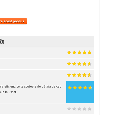
re acest produs
Ro
 eficient, ce te scutește de bătaia de cap
ele la uscat.