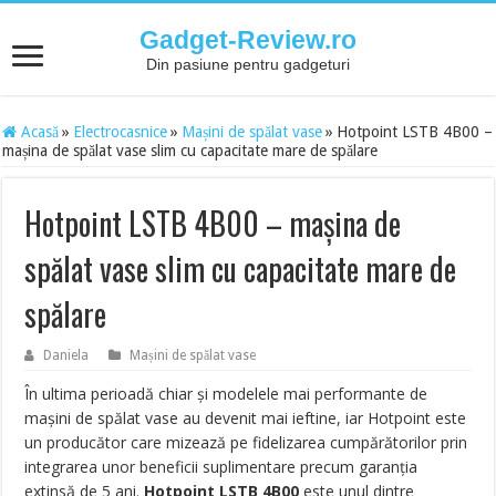
Gadget-Review.ro
Din pasiune pentru gadgeturi
Acasă
»
Electrocasnice
»
Mașini de spălat vase
»
Hotpoint LSTB 4B00 –
mașina de spălat vase slim cu capacitate mare de spălare
Hotpoint LSTB 4B00 – mașina de
spălat vase slim cu capacitate mare de
spălare
Daniela
Mașini de spălat vase
În ultima perioadă chiar și modelele mai performante de
mașini de spălat vase au devenit mai ieftine, iar Hotpoint este
un producător care mizează pe fidelizarea cumpărătorilor prin
integrarea unor beneficii suplimentare precum garanția
extinsă de 5 ani.
Hotpoint LSTB 4B00
este unul dintre