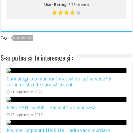
User Rating:
3.73
(
6
votes)
Tags
HOTPOINT
S-ar putea să te intereseze și :
Cum alegi cea mai bună mașină de spălat vase? 5
caracteristici de care să ții cont!
21 septembrie 2021
Beko DSN15220X – eficientă și silențioasă
28 septembrie 2019
Review Hotpoint LTB4B019 – adio vase murdare