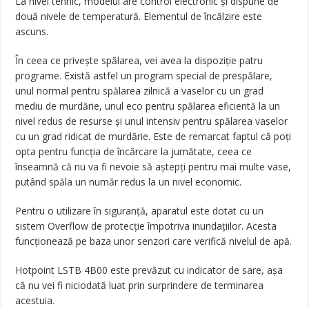
La nivel tehnic, modelul are control electronic și dispune de
două nivele de temperatură. Elementul de încălzire este
ascuns.
În ceea ce privește spălarea, vei avea la dispoziție patru
programe. Există astfel un program special de prespălare,
unul normal pentru spălarea zilnică a vaselor cu un grad
mediu de murdărie, unul eco pentru spălarea eficientă la un
nivel redus de resurse și unul intensiv pentru spălarea vaselor
cu un grad ridicat de murdărie. Este de remarcat faptul că poți
opta pentru funcția de încărcare la jumătate, ceea ce
înseamnă că nu va fi nevoie să aștepți pentru mai multe vase,
putând spăla un număr redus la un nivel economic.
Pentru o utilizare în siguranță, aparatul este dotat cu un
sistem Overflow de protecție împotriva inundațiilor. Acesta
funcționează pe baza unor senzori care verifică nivelul de apă.
Hotpoint LSTB 4B00 este prevăzut cu indicator de sare, așa
că nu vei fi niciodată luat prin surprindere de terminarea
acestuia.