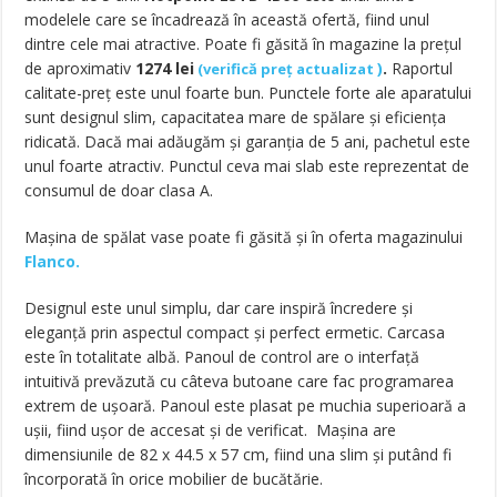
modelele care se încadrează în această ofertă, fiind unul
dintre cele mai atractive. Poate fi găsită în magazine la prețul
de aproximativ
1274
lei
)
.
Raportul
(
verifică preț actualizat
calitate-preț este unul foarte bun. Punctele forte ale aparatului
sunt designul slim, capacitatea mare de spălare și eficiența
ridicată. Dacă mai adăugăm și garanția de 5 ani, pachetul este
unul foarte atractiv. Punctul ceva mai slab este reprezentat de
consumul de doar clasa A.
Mașina de spălat vase poate fi găsită și în oferta magazinului
Flanco.
Designul este unul simplu, dar care inspiră încredere și
eleganță prin aspectul compact și perfect ermetic. Carcasa
este în totalitate albă. Panoul de control are o interfață
intuitivă prevăzută cu câteva butoane care fac programarea
extrem de ușoară. Panoul este plasat pe muchia superioară a
ușii, fiind ușor de accesat și de verificat. Mașina are
dimensiunile de 82 x 44.5 x 57 cm, fiind una slim și putând fi
încorporată în orice mobilier de bucătărie.