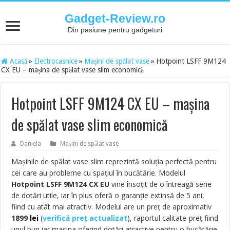
Gadget-Review.ro
Din pasiune pentru gadgeturi
Acasă
»
Electrocasnice
»
Mașini de spălat vase
»
Hotpoint LSFF 9M124
CX EU – mașina de spălat vase slim economică
Hotpoint LSFF 9M124 CX EU – mașina
de spălat vase slim economică
Daniela
Mașini de spălat vase
Mașinile de spălat vase slim reprezintă soluția perfectă pentru
cei care au probleme cu spațiul în bucătărie. Modelul
Hotpoint LSFF 9M124 CX EU
vine însoțit de o întreagă serie
de dotări utile, iar în plus oferă o garanție extinsă de 5 ani,
fiind cu atât mai atractiv. Modelul are un preț de aproximativ
1899
lei
(
verifică preț actualizat
), raportul calitate-preț fiind
unul bun iar mașina oferind dotări atractive pentru o bucătărie