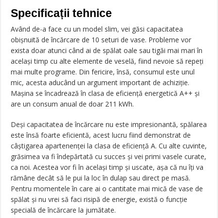
Specificații tehnice
Având de-a face cu un model slim, vei găsi capacitatea
obișnuită de încărcare de 10 seturi de vase. Probleme vor
exista doar atunci când ai de spălat oale sau tigăi mai mari în
același timp cu alte elemente de veselă, fiind nevoie să repeți
mai multe programe. Din fericire, însă, consumul este unul
mic, acesta aducând un argument important de achiziție.
Mașina se încadrează în clasa de eficiență energetică A++ și
are un consum anual de doar 211 kWh.
Deși capacitatea de încărcare nu este impresionantă, spălarea
este însă foarte eficientă, acest lucru fiind demonstrat de
câștigarea apartenenței la clasa de eficiență A. Cu alte cuvinte,
grăsimea va fi îndepărtată cu succes și vei primi vasele curate,
ca noi. Acestea vor fi în același timp și uscate, așa că nu îți va
rămâne decât să le pui la loc în dulap sau direct pe masă.
Pentru momentele în care ai o cantitate mai mică de vase de
spălat și nu vrei să faci risipă de energie, există o funcție
specială de încărcare la jumătate.