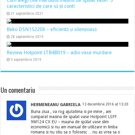
Cum alegi cea mai bună mașină de spălat vase? 5
caracteristici de care să ții cont!
21 septembrie 2021
Beko DSN15220X – eficientă și silențioasă
28 septembrie 2019
Review Hotpoint LTB4B019 – adio vase murdare
3 septembrie 2019
Un comentariu
HERMENEANU GABRIELA
13 decembrie 2016 at 13:20
Buna ziua , va rog ajutatima si pe mine , am
cumparat masina de spalat vase Hotpoint LSFF
9M124 CX EU – mașina de spălat vase slim
economică si nu am manual de utilizare in limba
romana si nu stiu sa o folosesc …nu as vrea sa o