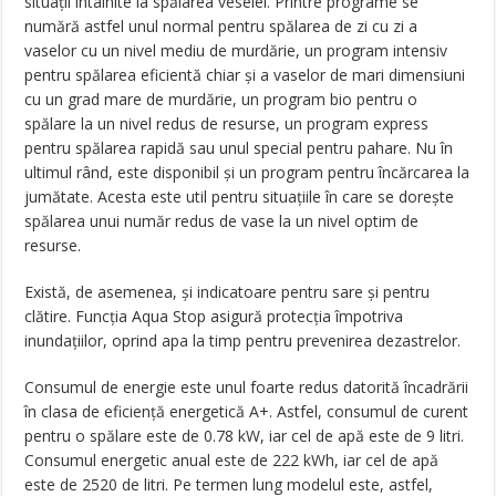
situații întâlnite la spălarea veselei. Printre programe se
numără astfel unul normal pentru spălarea de zi cu zi a
vaselor cu un nivel mediu de murdărie, un program intensiv
pentru spălarea eficientă chiar și a vaselor de mari dimensiuni
cu un grad mare de murdărie, un program bio pentru o
spălare la un nivel redus de resurse, un program express
pentru spălarea rapidă sau unul special pentru pahare. Nu în
ultimul rând, este disponibil și un program pentru încărcarea la
jumătate. Acesta este util pentru situațiile în care se dorește
spălarea unui număr redus de vase la un nivel optim de
resurse.
Există, de asemenea, și indicatoare pentru sare și pentru
clătire. Funcția Aqua Stop asigură protecția împotriva
inundațiilor, oprind apa la timp pentru prevenirea dezastrelor.
Consumul de energie este unul foarte redus datorită încadrării
în clasa de eficiență energetică A+. Astfel, consumul de curent
pentru o spălare este de 0.78 kW, iar cel de apă este de 9 litri.
Consumul energetic anual este de 222 kWh, iar cel de apă
este de 2520 de litri. Pe termen lung modelul este, astfel,