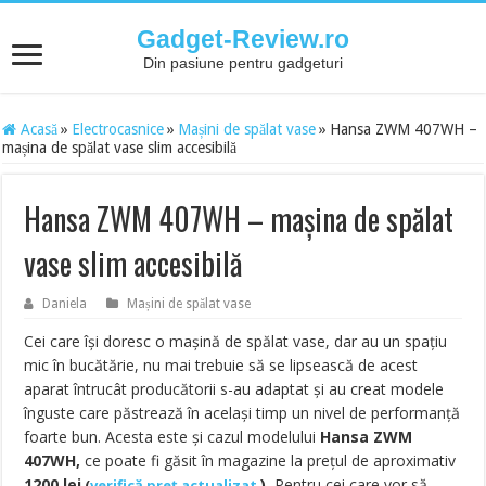
Gadget-Review.ro
Din pasiune pentru gadgeturi
Acasă
»
Electrocasnice
»
Mașini de spălat vase
»
Hansa ZWM 407WH –
mașina de spălat vase slim accesibilă
Hansa ZWM 407WH – mașina de spălat
vase slim accesibilă
Daniela
Mașini de spălat vase
Cei care își doresc o mașină de spălat vase, dar au un spațiu
mic în bucătărie, nu mai trebuie să se lipsească de acest
aparat întrucât producătorii s-au adaptat și au creat modele
înguste care păstrează în același timp un nivel de performanță
foarte bun. Acesta este și cazul modelului
Hansa ZWM
407WH,
ce poate fi găsit în magazine la prețul de aproximativ
1200 lei
).
Pentru cei care vor să
(
verifică preț actualizat