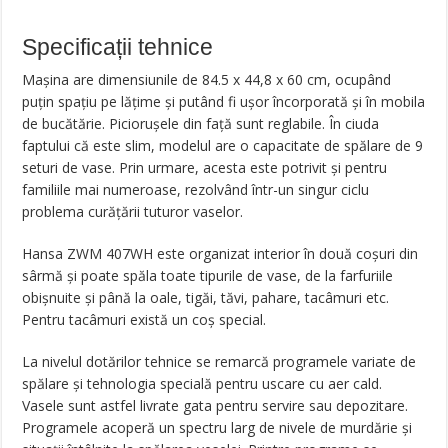
Specificații tehnice
Mașina are dimensiunile de 84.5 x 44,8 x 60 cm, ocupând
puțin spațiu pe lățime și putând fi ușor încorporată și în mobila
de bucătărie. Piciorușele din față sunt reglabile. În ciuda
faptului că este slim, modelul are o capacitate de spălare de 9
seturi de vase. Prin urmare, acesta este potrivit și pentru
familiile mai numeroase, rezolvând într-un singur ciclu
problema curățării tuturor vaselor.
Hansa ZWM 407WH este organizat interior în două coșuri din
sârmă și poate spăla toate tipurile de vase, de la farfuriile
obișnuite și până la oale, tigăi, tăvi, pahare, tacâmuri etc.
Pentru tacâmuri există un coș special.
La nivelul dotărilor tehnice se remarcă programele variate de
spălare și tehnologia specială pentru uscare cu aer cald.
Vasele sunt astfel livrate gata pentru servire sau depozitare.
Programele acoperă un spectru larg de nivele de murdărie și