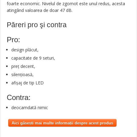
foarte economic. Nivelul de zgomot este unul redus, acesta
atingând valoarea de doar 47 dB.
Păreri pro şi contra
Pro:
design plăcut,
capacitate de 9 seturi,
preț decent,
silențioasă,
afișaj de tip LED
Contra:
deocamdată nimic
Aici găsești mai multe informații despre acest produs