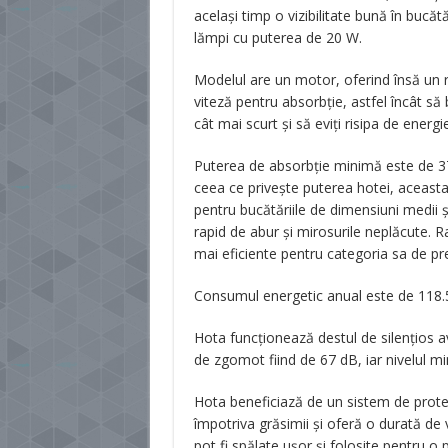
același timp o vizibilitate bună în bucă
lămpi cu puterea de 20 W.
Modelul are un motor, oferind însă un r
viteză pentru absorbție, astfel încât să 
cât mai scurt și să eviți risipa de energie
Puterea de absorbție minimă este de 37
ceea ce privește puterea hotei, aceasta 
pentru bucătăriile de dimensiuni medii ș
rapid de abur și mirosurile neplăcute. 
mai eficiente pentru categoria sa de pr
Consumul energetic anual este de 118.5
Hota funcționează destul de silențios 
de zgomot fiind de 67 dB, iar nivelul m
Hota beneficiază de un sistem de protecț
împotriva grăsimii și oferă o durată de v
pot fi spălate ușor și folosite pentru o