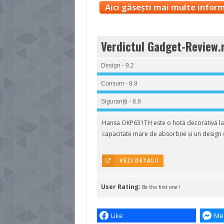
Aici găsești mai multe inform
Verdictul Gadget-Review.
Design - 9.2
Consum - 8.8
Siguranță - 8.8
Hansa OKP631TH este o hotă decorativă la 
capacitate mare de absorbție și un design ca
VEZI DETALII
User Rating:
Be the first one !
Like
Me