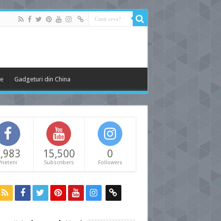
le
Gadgeturi din China
,983
15,500
0
Prieteni
Subscribers
Followers