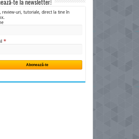
ează-te la newsletter!
i, review-uri, tutoriale, direct la tine în
ox.
me
*
il