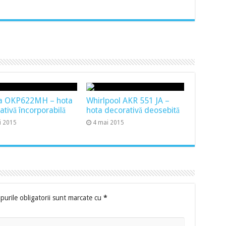
a OKP622MH – hota
Whirlpool AKR 551 JA –
ativă încorporabilă
hota decorativă deosebită
i 2015
4 mai 2015
urile obligatorii sunt marcate cu
*