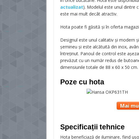
în orice bucătărie. Hota este disponibil
actualizat
). Modelul este unul dintre 
este mai mult decât atractiv.
Hota poate fi găsită și în oferta magaz
Designul este unul calitativ și modern ș
șemineu și este alcătuită din inox, având
întreținut. Panoul de control este așeza
prevăzut cu un număr redus de butoane
dimensiunile totale de 88 x 60 x 50 cm.
Poze cu hota
Mai mul
Specificații tehnice
Hota beneficiază de iluminare, fiind ușor