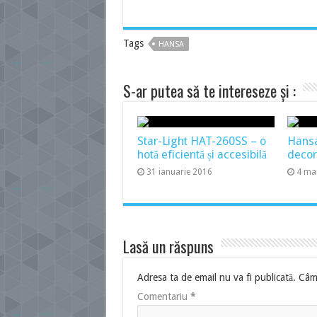
Tags
HANSA
S-ar putea să te intereseze și :
Star-Light HAT-260SS – o
Hans
hotă eficientă și accesibilă
decor
31 ianuarie 2016
4 ma
Lasă un răspuns
Adresa ta de email nu va fi publicată.
Câmp
Comentariu
*