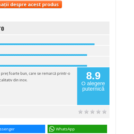
ații despre acest produs
ro
8.9
preț foarte bun, care se remarcă printr-o
litativ din inox.
O alegere
puternică
ssenger
WhatsApp