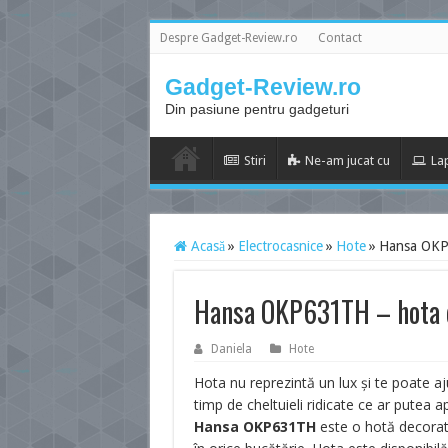
Despre Gadget-Review.ro
Contact
Gadget-Review.ro
Din pasiune pentru gadgeturi
Stiri
Ne-am jucat cu
La
Acasă
»
Electrocasnice
»
Hote
»
Hansa OKP6
Hansa OKP631TH – hota d
Daniela
Hote
Hota nu reprezintă un lux și te poate aju
timp de cheltuieli ridicate ce ar putea a
Hansa OKP631TH
este o hotă decorati