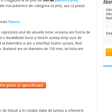
ă în magazine la un preț de
549
lei
(
verifică preț
Abon
cele mai puternice din categoria sa preț, așa că prețul
Știr
Inb
Nu
inului
Flanco.
i reprezintă unul din atuurile hotei. Aceasta are forma de
Ema
 o durabilitate bună și fiind în același timp ușor de
t la îndemână și are o interfață foarte ușoară, fiind
. Burlanul are un diametru de 150 mm, iar hota are
te poze și specificații
 de folosit și în condiții slabe de lumină și oferind în