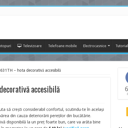
ptopuri
Televizoare
Telefoane mobile
Electrocasnice
Tutoria
31TH – hota decorativă accesibilă
ecorativă accesibilă
6
ta să crești considerabil confortul, scutindu-te în același
părea din cauza deteriorării pereților din bucătărie.
vă disponibilă la un preț foarte bun, care va arăta bine