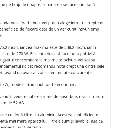
tărie pe timp de noapte. Iluminarea se face prin două
andament foarte bun. Vei putea alege între trei trepte de
beneficiezi de fiecare dată de un aer curat într-un timp
.
5.2 mc/h, iar cea maximă este de 548.2 mc/h, iar în
este de 270 W. Eficiența ridicată face hota potrivită
i gătitul concomitent la mai multe ochiuri. Vei scăpa
Randamentul ridicat recomandă hota drept una dintre cele
eț, având un avantaj consistent în fața concurenței.
 kW, modelul fiind unul foarte economic.
având în vedere puterea mare de absorbție, nivelul maxim
inim de 52 dB.
ie cu două filtre din aluminiu. Acestea sunt eficiente
iață mai mare aparatului. Filtrele sunt și lavabile, așa că
 perioadă lungă de timp.