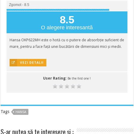
Zgomot - 8.5
8.5
O alegere interesantă
Hansa OKP622MH este o hotă cu o putere de absorbție suficient de
mare, pentru a face față unei bucătării de dimensiuni mici și medii.
VEZI DETALII
User Rating:
Be the first one !
Tags
HANSA
S-ar putea să te intereseze și :