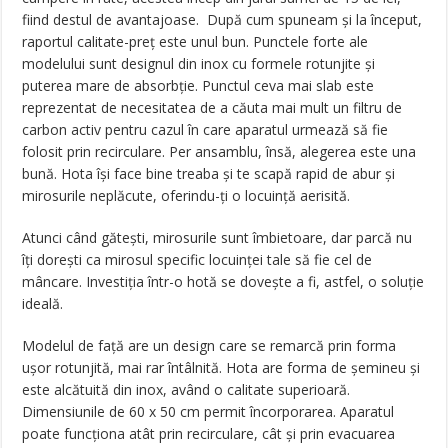
fiind destul de avantajoase. După cum spuneam și la început,
raportul calitate-preț este unul bun. Punctele forte ale
modelului sunt designul din inox cu formele rotunjite și
puterea mare de absorbție. Punctul ceva mai slab este
reprezentat de necesitatea de a căuta mai mult un filtru de
carbon activ pentru cazul în care aparatul urmează să fie
folosit prin recirculare. Per ansamblu, însă, alegerea este una
bună. Hota își face bine treaba și te scapă rapid de abur și
mirosurile neplăcute, oferindu-ți o locuință aerisită.
Atunci când gătești, mirosurile sunt îmbietoare, dar parcă nu
îți dorești ca mirosul specific locuinței tale să fie cel de
mâncare. Investiția într-o hotă se dovește a fi, astfel, o soluție
ideală.
Modelul de față are un design care se remarcă prin forma
ușor rotunjită, mai rar întâlnită. Hota are forma de șemineu și
este alcătuită din inox, având o calitate superioară.
Dimensiunile de 60 x 50 cm permit încorporarea. Aparatul
poate funcționa atât prin recirculare, cât și prin evacuarea