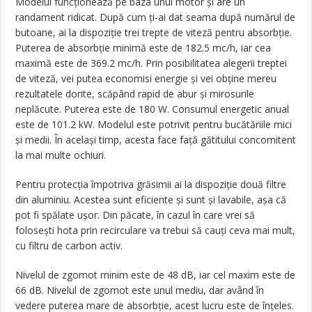
Modelul funcționează pe baza unui motor și are un
randament ridicat. După cum ți-ai dat seama după numărul de
butoane, ai la dispoziție trei trepte de viteză pentru absorbție.
Puterea de absorbție minimă este de 182.5 mc/h, iar cea
maximă este de 369.2 mc/h. Prin posibilitatea alegerii treptei
de viteză, vei putea economisi energie și vei obține mereu
rezultatele dorite, scăpând rapid de abur și mirosurile
neplăcute. Puterea este de 180 W. Consumul energetic anual
este de 101.2 kW. Modelul este potrivit pentru bucătăriile mici
și medii. În același timp, acesta face față gătitului concomitent
la mai multe ochiuri.
Pentru protecția împotriva grăsimii ai la dispoziție două filtre
din aluminiu. Acestea sunt eficiente și sunt și lavabile, așa că
pot fi spălate ușor. Din păcate, în cazul în care vrei să
folosești hota prin recirculare va trebui să cauți ceva mai mult,
cu filtru de carbon activ.
Nivelul de zgomot minim este de 48 dB, iar cel maxim este de
66 dB. Nivelul de zgomot este unul mediu, dar având în
vedere puterea mare de absorbție, acest lucru este de înțeles.