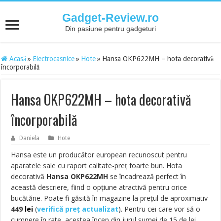
Gadget-Review.ro
Din pasiune pentru gadgeturi
Acasă
»
Electrocasnice
»
Hote
»
Hansa OKP622MH – hota decorativă
încorporabilă
Hansa OKP622MH – hota decorativă
încorporabilă
Daniela
Hote
Hansa este un producător european recunoscut pentru
aparatele sale cu raport calitate-preț foarte bun. Hota
decorativă
Hansa OKP622MH
se încadrează perfect în
această descriere, fiind o opțiune atractivă pentru orice
bucătărie. Poate fi găsită în magazine la prețul de aproximativ
449
lei
(
verifică preț actualizat
). Pentru cei care vor să o
cumpere în rate, acestea încep din jurul sumei de 15 de lei,