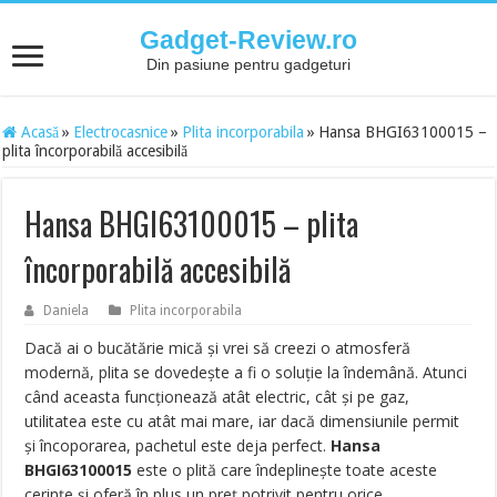
Gadget-Review.ro
Din pasiune pentru gadgeturi
Acasă
»
Electrocasnice
»
Plita incorporabila
»
Hansa BHGI63100015 –
plita încorporabilă accesibilă
Hansa BHGI63100015 – plita
încorporabilă accesibilă
Daniela
Plita incorporabila
Dacă ai o bucătărie mică și vrei să creezi o atmosferă
modernă, plita se dovedește a fi o soluție la îndemână. Atunci
când aceasta funcționează atât electric, cât și pe gaz,
utilitatea este cu atât mai mare, iar dacă dimensiunile permit
și încoporarea, pachetul este deja perfect.
Hansa
BHGI63100015
este o plită care îndeplinește toate aceste
cerințe și oferă în plus un preț potrivit pentru orice