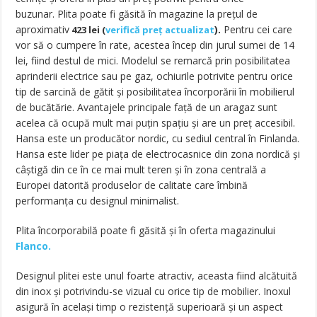
buzunar.
Plita poate fi găsită în magazine la prețul de
aproximativ
).
Pentru cei care
423 lei (
verifică preț actualizat
vor să o cumpere în rate, acestea încep din jurul sumei de 14
lei, fiind destul de mici. Modelul se remarcă prin posibilitatea
aprinderii electrice sau pe gaz, ochiurile potrivite pentru orice
tip de sarcină de gătit și posibilitatea încorporării în mobilierul
de bucătărie. Avantajele principale față de un aragaz sunt
acelea că ocupă mult mai puțin spațiu și are un preț accesibil.
Hansa este un producător nordic, cu sediul central în Finlanda.
Hansa este lider pe piața de electrocasnice din zona nordică și
câștigă din ce în ce mai mult teren și în zona centrală a
Europei datorită produselor de calitate care îmbină
performanța cu designul minimalist.
Plita încorporabilă poate fi găsită și în oferta magazinului
Flanco.
Designul plitei este unul foarte atractiv, aceasta fiind alcătuită
din inox și potrivindu-se vizual cu orice tip de mobilier. Inoxul
asigură în același timp o rezistență superioară și un aspect