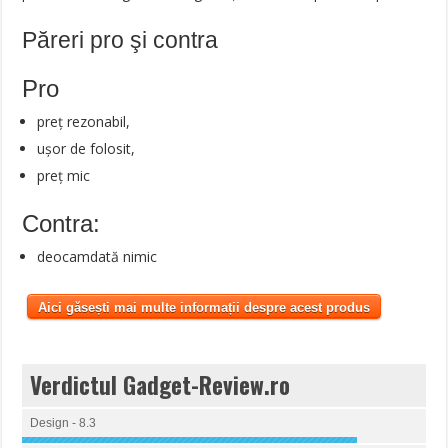
Păreri pro şi contra
Pro
preț rezonabil,
ușor de folosit,
preț mic
Contra:
deocamdată nimic
Aici găsești mai multe informații despre acest produs
Verdictul Gadget-Review.ro
Design - 8.3