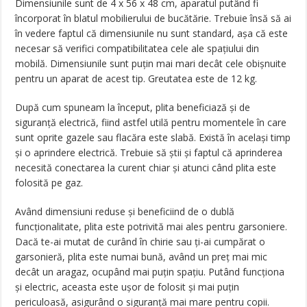
Dimensiunile sunt de 4 x 56 x 48 cm, aparatul putând fi
încorporat în blatul mobilierului de bucătărie. Trebuie însă să ai
în vedere faptul că dimensiunile nu sunt standard, așa că este
necesar să verifici compatibilitatea cele ale spațiului din
mobilă. Dimensiunile sunt puțin mai mari decât cele obișnuite
pentru un aparat de acest tip. Greutatea este de 12 kg.
După cum spuneam la început, plita beneficiază și de
siguranţă electrică, fiind astfel utilă pentru momentele în care
sunt oprite gazele sau flacăra este slabă. Există în același timp
și o aprindere electrică. Trebuie să știi și faptul că aprinderea
necesită conectarea la curent chiar și atunci când plita este
folosită pe gaz.
Având dimensiuni reduse și beneficiind de o dublă
funcționalitate, plita este potrivită mai ales pentru garsoniere.
Dacă te-ai mutat de curând în chirie sau ți-ai cumpărat o
garsonieră, plita este numai bună, având un preț mai mic
decât un aragaz, ocupând mai puțin spațiu. Putând funcționa
și electric, aceasta este ușor de folosit și mai puțin
periculoasă, asigurând o siguranță mai mare pentru copii.