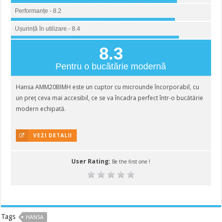
Performanțe - 8.2
Ușurință în utilizare - 8.4
8.3
Pentru o bucătărie modernă
Hansa AMM20BIMH este un cuptor cu microunde încorporabil, cu
un preț ceva mai accesibil, ce se va încadra perfect într-o bucătărie
modern echipată.
VEZI DETALII
User Rating:
Be the first one !
Tags
HANSA