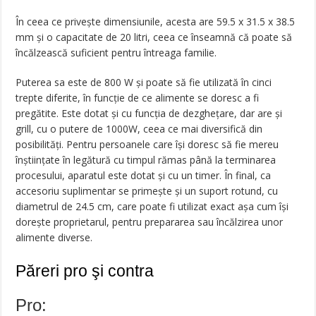
În ceea ce priveşte dimensiunile, acesta are 59.5 x 31.5 x 38.5
mm şi o capacitate de 20 litri, ceea ce înseamnă că poate să
încălzească suficient pentru întreaga familie.
Puterea sa este de 800 W şi poate să fie utilizată în cinci
trepte diferite, în funcţie de ce alimente se doresc a fi
pregătite. Este dotat şi cu funcţia de dezgheţare, dar are şi
grill, cu o putere de 1000W, ceea ce mai diversifică din
posibilităţi. Pentru persoanele care îşi doresc să fie mereu
înştiinţate în legătură cu timpul rămas până la terminarea
procesului, aparatul este dotat şi cu un timer. În final, ca
accesoriu suplimentar se primeşte şi un suport rotund, cu
diametrul de 24.5 cm, care poate fi utilizat exact aşa cum îşi
doreşte proprietarul, pentru prepararea sau încălzirea unor
alimente diverse.
Păreri pro şi contra
Pro: