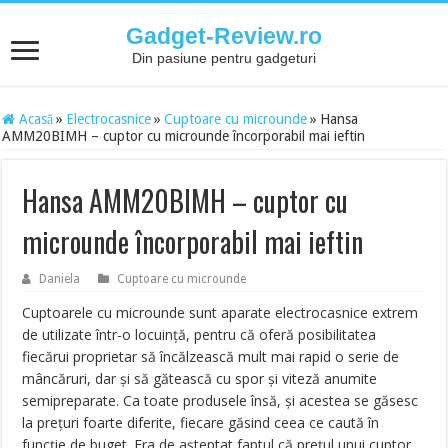
Gadget-Review.ro
Din pasiune pentru gadgeturi
Acasă
»
Electrocasnice
»
Cuptoare cu microunde
»
Hansa
AMM20BIMH – cuptor cu microunde încorporabil mai ieftin
Hansa AMM20BIMH – cuptor cu
microunde încorporabil mai ieftin
Daniela
Cuptoare cu microunde
Cuptoarele cu microunde sunt aparate electrocasnice extrem
de utilizate într-o locuinţă, pentru că oferă posibilitatea
fiecărui proprietar să încălzească mult mai rapid o serie de
mâncăruri, dar şi să gătească cu spor şi viteză anumite
semipreparate. Ca toate produsele însă, şi acestea se găsesc
la preţuri foarte diferite, fiecare găsind ceea ce caută în
funcţie de buget. Era de aşteptat faptul că preţul unui cuptor