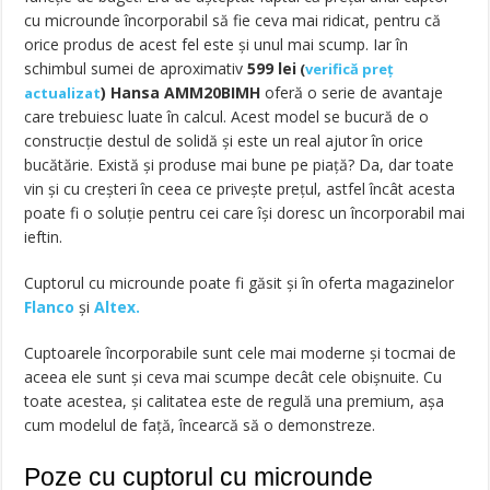
cu microunde încorporabil să fie ceva mai ridicat, pentru că
orice produs de acest fel este şi unul mai scump. Iar în
schimbul sumei de aproximativ
599
lei
(
verifică preț
)
Hansa AMM20BIMH
oferă o serie de avantaje
actualizat
care trebuiesc luate în calcul. Acest model se bucură de o
construcţie destul de solidă şi este un real ajutor în orice
bucătărie. Există şi produse mai bune pe piaţă? Da, dar toate
vin şi cu creşteri în ceea ce priveşte preţul, astfel încât acesta
poate fi o soluţie pentru cei care îşi doresc un încorporabil mai
ieftin.
Cuptorul cu microunde poate fi găsit și în oferta magazinelor
Flanco
și
Altex.
Cuptoarele încorporabile sunt cele mai moderne şi tocmai de
aceea ele sunt şi ceva mai scumpe decât cele obişnuite. Cu
toate acestea, şi calitatea este de regulă una premium, aşa
cum modelul de faţă, încearcă să o demonstreze.
Poze cu cuptorul cu microunde