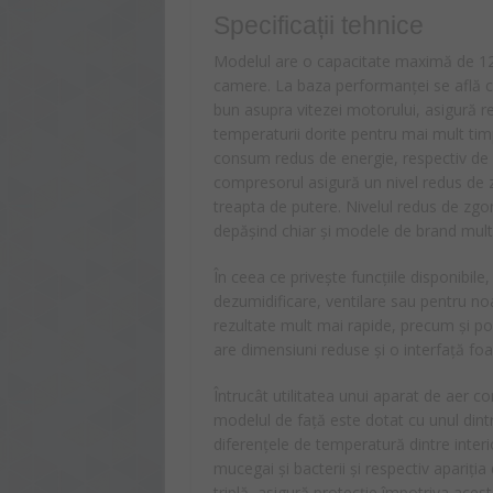
Specificații tehnice
Modelul are o capacitate maximă de 12
camere. La baza performanței se află co
bun asupra vitezei motorului, asigură r
temperaturii dorite pentru mai mult timp
consum redus de energie, respectiv de cl
compresorul asigură un nivel redus de z
treapta de putere. Nivelul redus de zgo
depășind chiar și modele de brand mul
În ceea ce privește funcțiile disponibile,
dezumidificare, ventilare sau pentru noa
rezultate mult mai rapide, precum și pos
are dimensiuni reduse și o interfață foa
Întrucât utilitatea unui aparat de aer co
modelul de față este dotat cu unul dint
diferențele de temperatură dintre interio
mucegai și bacterii și respectiv apariția
triplă asigură protecție împotriva acesto