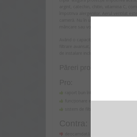
argint, catechin, chitin, vitamina C, com
împotriva alergenilor. Aerul ventilat este
cameră. Nu în ultimul rând, sistemul po
mâncare sau vopsea.
Având o capacitate de 12000 BTU, comp
filtrare avansat, modelul oferă tot ce ai
de instalare inclus în preț, așa că te va
Păreri pro şi contra
Pro:
raport bun între preț și capacitatea
funcționare economică și silențioas
sistem de filtrare cu acțiune multiplă
Contra:
deocamdată nimic