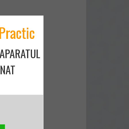
Practic
 APARATUL
ONAT