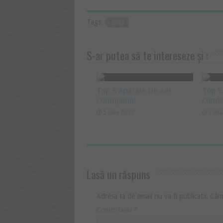
Tags
GREE
S-ar putea să te intereseze și :
Top 5 aparate de aer
Top 5
condiționat
condi
5 iulie 2022
7 ma
Lasă un răspuns
Adresa ta de email nu va fi publicată.
Câmp
Comentariu
*