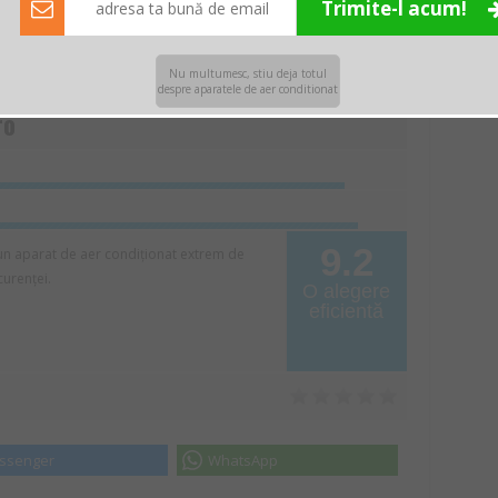
Trimite-l acum!
espre acest produs
Nu multumesc, stiu deja totul
despre aparatele de aer conditionat
ro
9.2
n aparat de aer condiționat extrem de
urenței.
O alegere
eficientă
ssenger
WhatsApp