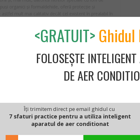
puși organici și formaldehide, oferă protecție și
 astfel mult mai calitativ decât cel existent în prealabil în
ate îndepărta mirosurile neplăcute precum cel de țigară,
<GRATUIT>
Ghidul 
resor cu Inverter, un consum redus și un sistem de
 nevoie de la un astfel de aparat. În plus, acesta are kitul
FOLOSEȘTE INTELIGENT
 ajuta să economisești niște bani.
DE AER CONDITI
 BTU
ă
Îți trimitem direct pe email ghidul cu
7 sfaturi practice pentru a utiliza inteligent
aparatul de aer conditionat