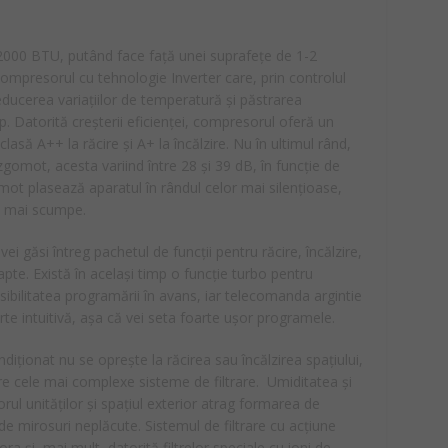
000 BTU, putând face față unei suprafețe de 1-2
mpresorul cu tehnologie Inverter care, prin controlul
educerea variațiilor de temperatură și păstrarea
. Datorită creșterii eficienței, compresorul oferă un
asă A++ la răcire și A+ la încălzire. Nu în ultimul rând,
gomot, acesta variind între 28 și 39 dB, în funcție de
mot plasează aparatul în rândul celor mai silențioase,
t mai scumpe.
 vei găsi întreg pachetul de funcții pentru răcire, încălzire,
pte. Există în același timp o funcție turbo pentru
ibilitatea programării în avans, iar telecomanda argintie
rte intuitivă, așa că vei seta foarte ușor programele.
ndiționat nu se oprește la răcirea sau încălzirea spațiului,
re cele mai complexe sisteme de filtrare. Umiditatea și
rul unităților și spațiul exterior atrag formarea de
 de mirosuri neplăcute. Sistemul de filtrare cu acțiune
ra și, mai mult, datorită filtrelor speciale cu ioni de