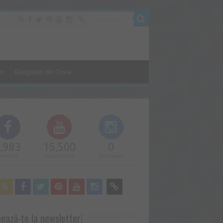
le
Gadgeturi din China
,983
15,500
0
Prieteni
Subscribers
Followers
ează-te la newsletter!