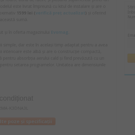
odelul este livrat împreună cu kitul de instalare și are o
Știr
Inb
roximativ
1599
lei
(
verifică preț actualizat
)
și oferind
Nu
u această sumă.
it și în oferta magazinului
Evomag.
Ema
nii simple, dar este în același timp adaptat pentru a avea
ății interioare este albă și are o construcție compactă,
 pentru absorbția aerului cald și fiind prevăzută cu un
 pentru setarea programelor. Unitatea are dimensiunile
condiționat
te poze și specificații