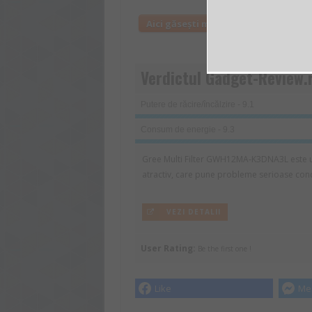
Aici găsești mai multe informații d
Verdictul Gadget-Review.
Putere de răcire/încălzire - 9.1
Consum de energie - 9.3
Gree Multi Filter GWH12MA-K3DNA3L este u
atractiv, care pune probleme serioase conc
VEZI DETALII
User Rating:
Be the first one !
Like
Me