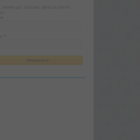
i, review-uri, tutoriale, direct la tine în
ox.
me
*
il