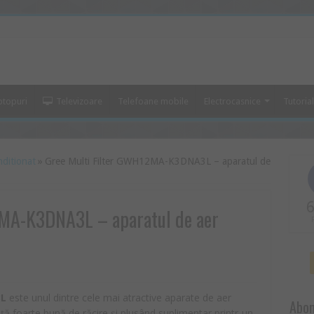
ptopuri
Televizoare
Telefoane mobile
Electrocasnice
Tutoria
nditionat
»
Gree Multi Filter GWH12MA-K3DNA3L – aparatul de
6
2MA-K3DNA3L – aparatul de aer
3L
este unul dintre cele mai atractive aparate de aer
Abon
ță foarte bună de răcire și plusând suplimentar printr-un