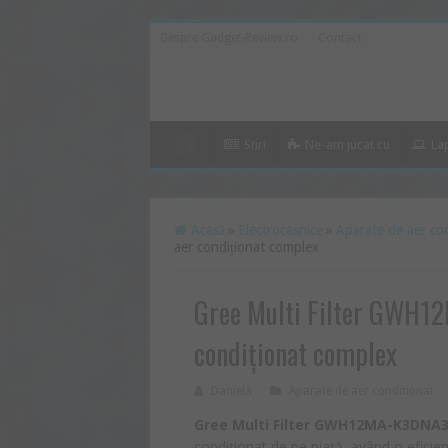
Despre Gadget-Review.ro
Contact
Stiri
Ne-am jucat cu
La
Acasă
»
Electrocasnice
»
Aparate de aer co
aer condiționat complex
Gree Multi Filter GWH1
condiționat complex
Daniela
Aparate de aer conditionat
Gree Multi Filter GWH12MA-K3DNA
condiționat de pe piață, având o eficien