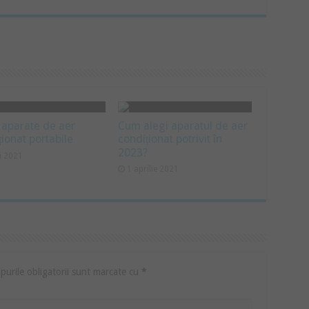
 aparate de aer
Cum alegi aparatul de aer
ționat portabile
condiţionat potrivit în
2023?
i 2021
1 aprilie 2021
urile obligatorii sunt marcate cu
*