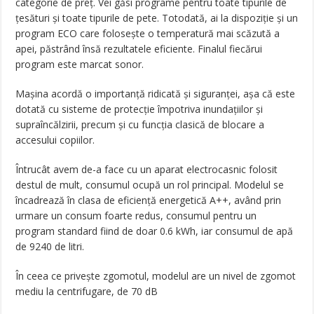
categorie de preț. Vei găsi programe pentru toate tipurile de
țesături și toate tipurile de pete. Totodată, ai la dispoziție și un
program ECO care folosește o temperatură mai scăzută a
apei, păstrând însă rezultatele eficiente. Finalul fiecărui
program este marcat sonor.
Mașina acordă o importanță ridicată și siguranței, așa că este
dotată cu sisteme de protecție împotriva inundațiilor și
supraîncălzirii, precum și cu funcția clasică de blocare a
accesului copiilor.
Întrucât avem de-a face cu un aparat electrocasnic folosit
destul de mult, consumul ocupă un rol principal. Modelul se
încadrează în clasa de eficiență energetică A++, având prin
urmare un consum foarte redus, consumul pentru un
program standard fiind de doar 0.6 kWh, iar consumul de apă
de 9240 de litri.
În ceea ce privește zgomotul, modelul are un nivel de zgomot
mediu la centrifugare, de 70 dB