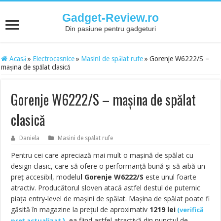
Gadget-Review.ro
Din pasiune pentru gadgeturi
Acasă
»
Electrocasnice
»
Masini de spălat rufe
»
Gorenje W6222/S –
mașina de spălat clasică
Gorenje W6222/S – mașina de spălat
clasică
Daniela
Masini de spălat rufe
Pentru cei care apreciază mai mult o mașină de spălat cu
design clasic, care să ofere o performanță bună și să aibă un
preț accesibil, modelu
l Gorenje W6222/S
este unul foarte
atractiv. Producătorul sloven atacă astfel destul de puternic
piața entry-level de mașini de spălat. Mașina de spălat poate fi
găsită în magazine la prețul de aproximativ
1219
lei
(
verifică
)
, ea fiind astfel atractivă din punctul de
preț actualizat