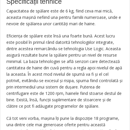
Specificații tehnice
Capacitatea de spălare este de 6 kg, fiind ceva mai mică,
aceasta mașină nefiind una pentru familii numeroase, unde e
nevoie de spălarea unor cantități mari de haine.
Eficiența de spălare este însă una foarte bună. Acest lucru
este posibil în primul rând datorită tehnologiilor integrate,
dintre acestea remarcându-se tehnologia Use Logic. Aceasta
asigură rezultate bune la spălare pentru un nivel de resurse
minimal. La baza tehnologiei se află senzori care detectează
cantitatea de haine din cuvă pentru a regla apoi nivelul de apă
la aceasta. În acest mod nivelul de spumă va fi și el cel
potrivit, evitându-se excesul și risipa, spuma fiind controlată și
prin intermediul unui sistem de dușare. Puterea de
centrifugare este de 1200 rpm, hainele fiind stoarse destul de
bine. Există, însă, funcții suplimentare de stoarcere și de
clătire ce pot fi adăugate programelor de spălare.
Că tot veni vorba, mașina îți pune la dispoziție 18 programe,
una dintre cele mai generoase oferte pentru această