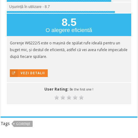
Ușurință în utilizare - 8.7
8.5
O alegere eficientă
Gorenje W6222/S este o mașină de spălat rufe ideală pentru un
buget mic, și destul de eficientă, astfel că vei avea rufele impecabile
după fiecare spălare.
VEZI DETALII
User Rating:
Be the first one !
Tags
GORENJE