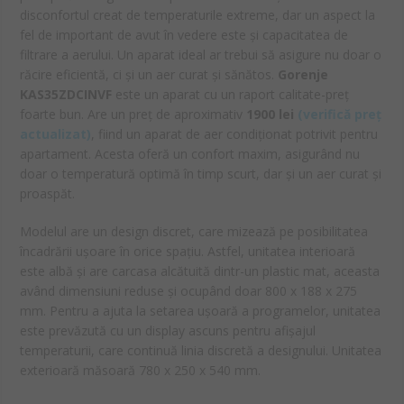
disconfortul creat de temperaturile extreme, dar un aspect la
fel de important de avut în vedere este și capacitatea de
filtrare a aerului. Un aparat ideal ar trebui să asigure nu doar o
răcire eficientă, ci și un aer curat și sănătos.
Gorenje
KAS35ZDCINVF
este un aparat cu un raport calitate-preț
foarte bun. Are un preț de aproximativ
1900
lei
(
verifică preț
actualizat)
, fiind un aparat de aer condiționat potrivit pentru
apartament. Acesta oferă un confort maxim, asigurând nu
doar o temperatură optimă în timp scurt, dar și un aer curat și
proaspăt.
Modelul are un design discret, care mizează pe posibilitatea
încadrării ușoare în orice spațiu. Astfel, unitatea interioară
este albă și are carcasa alcătuită dintr-un plastic mat, aceasta
având dimensiuni reduse şi ocupând doar 800 x 188 x 275
mm. Pentru a ajuta la setarea ușoară a programelor, unitatea
este prevăzută cu un display ascuns pentru afișajul
temperaturii, care continuă linia discretă a designului. Unitatea
exterioară măsoară 780 x 250 x 540 mm.