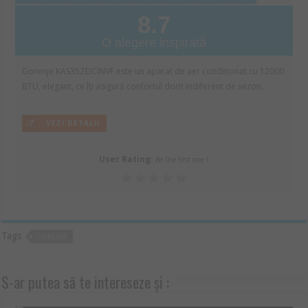
8.7
O alegere inspirată
Gorenje KAS35ZDCINVF este un aparat de aer condiționat cu 12000
BTU, elegant, ce îți asigură confortul dorit indiferent de sezon.
VEZI DETALII
User Rating:
Be the first one !
Tags
GORENJE
S-ar putea să te intereseze și :