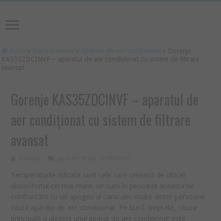
Acasă
»
Electrocasnice
»
Aparate de aer conditionat
»
Gorenje
KAS35ZDCINVF – aparatul de aer condiționat cu sistem de filtrare
avansat
Gorenje KAS35ZDCINVF – aparatul de
aer condiționat cu sistem de filtrare
avansat
Daniela
Aparate de aer conditionat
Temperaturile ridicate sunt cele care creează de obicei
disconfortul cel mai mare, iar cum în perioada aceasta ne
confruntăm cu un apogeu al caniculei, multe dintre persoane
caută aparate de aer condiționat. Pe bună dreptate, cauza
principală a alegerii unui aparat de aer condiționat este