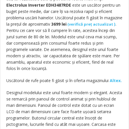
Electrolux Inverter EDH3487RDE
este un uscător pentru un
buget peste medie, dar care îți va rezolva rapid și eficient
problema uscării hainelor. Uscătorul poate fi găsit în magazine
la prețul de aproximativ
3699
lei
)
.
(
verifică preț actualizat
Pentru cei care vor să îl cumpere în rate, acestea încep din
jurul sumei de 80 de lei. Modelul este unul ceva mai scump,
dar compensează prin consumul foarte redus și prin
programele variate. De asemenea, designul este unul foarte
modern și atractiv, iar capacitatea de spălare este mare. Per
ansamblu, aparatul este economic și eficient, fiind de real
folos în orice locuință.
Uscătorul de rufe poate fi găsit și în oferta magazinului
Altex.
Designul modelului este unul foarte modern și elegant. Acesta
se remarcă prin panoul de control animat și prin hubloul de
mari dimensiuni. Panoul de control este dotat cu un ecran
LCD de mari dimensiuni care face foarte ușoară setarea
programelor. Butonul circular central este însoțit de
pictograme, lucrurile fiind cu atât mai ușoare. Carcasa este