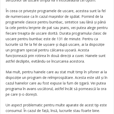
senzorilor de uscare timpul va fi întotdeauna cel optim.
În ceea ce privește programele de uscare, acestea sunt la fel
de numeroase ca în cazul mașinilor de spălat. Pornind de la
programele clasice pentru bumbac, sintetice sau lână și până
la cele pentru lenjerie de pat sau jeans, vei putea alege pentru
fiecare treapta de uscare dorită. Durata programului clasic de
uscare pentru bumbac este de 131 de minute. Pentru ca
lucrurile să fie la fel de ușoare și după uscare, ai la dispoziție
un program special pentru călcarea ușoară. Acesta
funcționează prin rotirea în două direcții a cuvei. Hainele sunt
astfel dezlipite, evitându-se încurcarea acestora.
Mai mult, pentru hainele care au stat mult timp în șifoner ai la
dispoziție un program de reîmprospătare. Acesta este util și în
cazul hainelor care au fost expuse la fum de țigară. Vei putea
programa în avans uscătorul, astfel încât să pornească la ora
pe care ți-o dorești.
Un aspect problematic pentru multe aparate de acest tip este
consumul. În cazul de față, însă, lucrurile stau foarte bine.