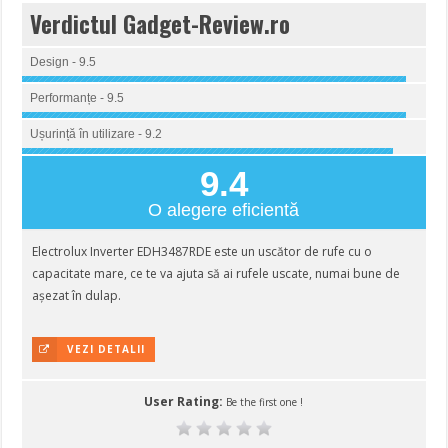
Verdictul Gadget-Review.ro
Design - 9.5
Performanțe - 9.5
Ușurință în utilizare - 9.2
9.4
O alegere eficientă
Electrolux Inverter EDH3487RDE este un uscător de rufe cu o
capacitate mare, ce te va ajuta să ai rufele uscate, numai bune de
așezat în dulap.
VEZI DETALII
User Rating:
Be the first one !