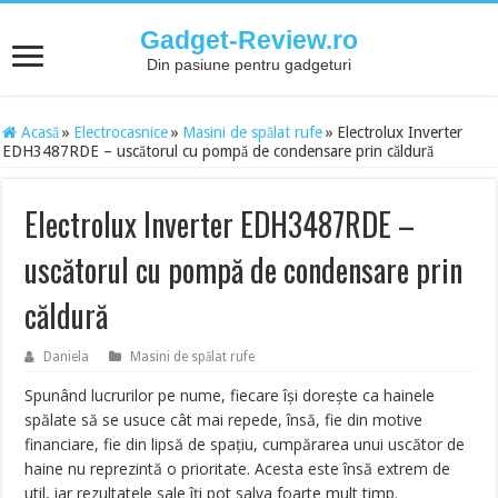
Gadget-Review.ro
Din pasiune pentru gadgeturi
Acasă
»
Electrocasnice
»
Masini de spălat rufe
»
Electrolux Inverter
EDH3487RDE – uscătorul cu pompă de condensare prin căldură
Electrolux Inverter EDH3487RDE –
uscătorul cu pompă de condensare prin
căldură
Daniela
Masini de spălat rufe
Spunând lucrurilor pe nume, fiecare își dorește ca hainele
spălate să se usuce cât mai repede, însă, fie din motive
financiare, fie din lipsă de spațiu, cumpărarea unui uscător de
haine nu reprezintă o prioritate. Acesta este însă extrem de
util, iar rezultatele sale îți pot salva foarte mult timp.