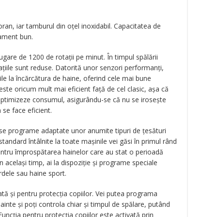
oran, iar tamburul din oțel inoxidabil. Capacitatea de
dament bun.
are de 1200 de rotații pe minut. În timpul spălării
rațiile sunt reduse. Datorită unor senzori performanți,
e la încărcătura de haine, oferind cele mai bune
este oricum mult mai eficient față de cel clasic, așa că
optimizeze consumul, asigurându-se că nu se irosește
 se face eficient.
ase programe adaptate unor anumite tipuri de țesături
tandard întâlnite la toate mașinile vei găsi în primul rând
entru împrospătarea hainelor care au stat o perioadă
În același timp, ai la dispoziție și programe speciale
rdele sau haine sport.
iată și pentru protecția copiilor. Vei putea programa
inte și poţi controla chiar și timpul de spălare, putând
uncția pentru protecția copiilor este activată prin