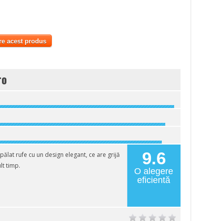
re acest produs
ro
9.6
lat rufe cu un design elegant, ce are grijă
lt timp.
O alegere
eficientă