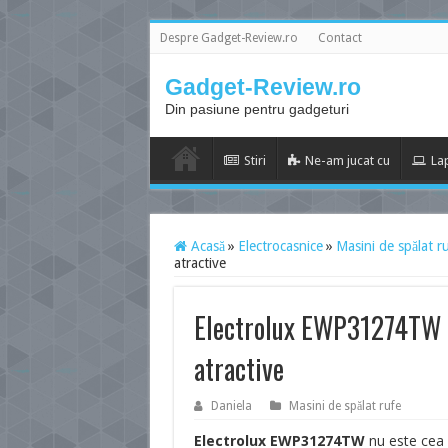
Despre Gadget-Review.ro
Contact
Gadget-Review.ro
Din pasiune pentru gadgeturi
Stiri
Ne-am jucat cu
La
Acasă
»
Electrocasnice
»
Masini de spălat r
atractive
Electrolux EWP31274TW –
atractive
Daniela
Masini de spălat rufe
Electrolux EWP31274TW
nu este cea 