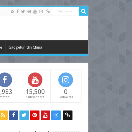
le
Gadgeturi din China
,983
15,500
0
Prieteni
Subscribers
Followers