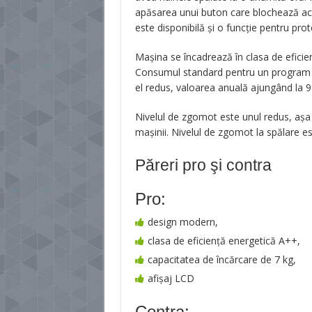
apăsarea unui buton care blochează acce
este disponibilă și o funcție pentru prot
Mașina se încadrează în clasa de efici
Consumul standard pentru un program 
el redus, valoarea anuală ajungând la 99
Nivelul de zgomot este unul redus, așa c
mașinii. Nivelul de zgomot la spălare es
Păreri pro şi contra
Pro:
design modern,
clasa de eficiență energetică A++,
capacitatea de încărcare de 7 kg,
afișaj LCD
Contra: