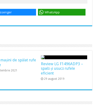
ssenger
WhatsApp
 mașini de spălat rufe
Review LG F1496ADP3 –
e
spală și usucă rufele
ptembrie 2021
eficient
29 august 2019