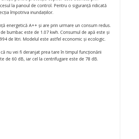
sul la panoul de control. Pentru o siguranță ridicată
ecția împotriva inundațiilor.
ență energetică A++ și are prin urmare un consum redus.
de bumbac este de 1.07 kwh. Consumul de apă este și
94 de litri. Modelul este astfel economic și ecologic.
ă nu vei fi deranjat prea tare în timpul funcționării
te de 60 dB, iar cel la centrifugare este de 78 dB.