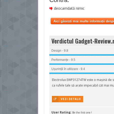
deocamdată nimic
Aici găsești mai multe informații desp
Verdictul Gadget-Review.
Design - 9.8
Performanțe - 9.5
Ușurință în utilizare - 9.4
Electrolux EWP31274TW este o mașină de spă
ca rufele tale să arate impecabil căt mai mu
VEZI DETALII
User Rating:
Be the first one !