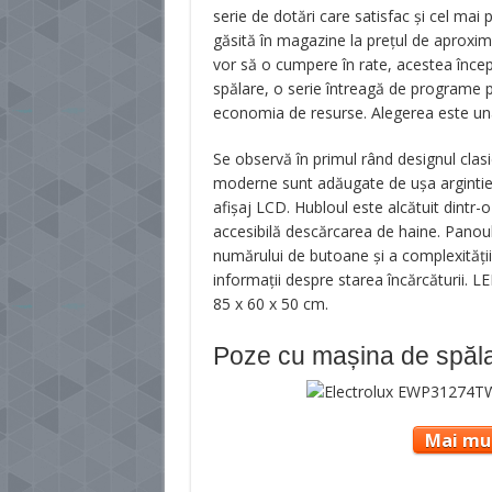
serie de dotări care satisfac și cel mai 
găsită în magazine la prețul de aproxi
vor să o cumpere în rate, acestea încep
spălare, o serie întreagă de programe pe
economia de resurse. Alegerea este un
Se observă în primul rând designul clas
moderne sunt adăugate de ușa argintie 
afișaj LCD. Hubloul este alcătuit dintr-o
accesibilă descărcarea de haine. Panoul
numărului de butoane și a complexității
informații despre starea încărcăturii. LE
85 x 60 x 50 cm.
Poze cu mașina de spăla
Mai mul