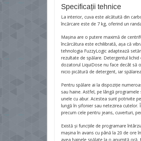
Specificații tehnice
La interior, cuva este alcătuită din carb
încărcare este de 7 kg, oferind un ran
Mașina are o putere maximă de centrifug
încărcătura este echilibrată, așa că vib
tehnologia FuzzyLogic adaptează setăril
rezultate de spălare. Detergentul lichid 
dozatorul LiquiDose nu face decât să 
nicio picătură de detergent, iar spălarea
Pentru spălare ai la dispoziție numero
sau haine. Astfel, pe lângă programele s
unele cu abur. Acestea sunt potrivite p
lungă în șifonier sau netezirea cutelor. 
precum cele pentru jeans, cuverturi, pe
Există și funcțiile de programare întârz
mașina în avans cu până la 20 de ore îna
avea hainele spălate la o anumită oră. F