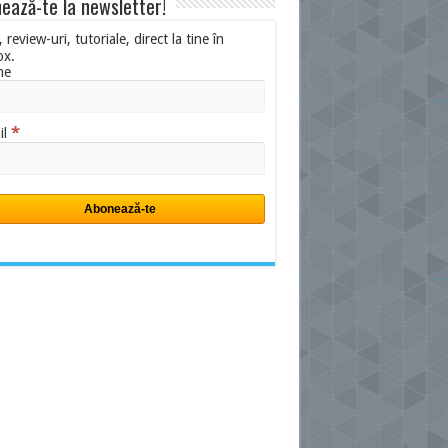
ează-te la newsletter!
i, review-uri, tutoriale, direct la tine în
ox.
me
*
il