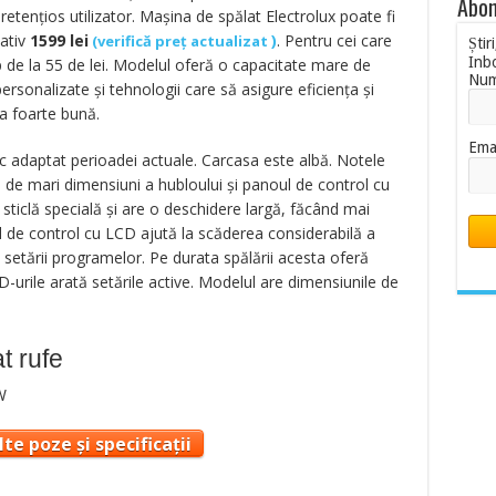
Abon
pretențios utilizator. Mașina de spălat Electrolux poate fi
mativ
1599
lei
)
. Pentru cei care
(
verifică preț actualizat
Știr
Inb
 de la 55 de lei. Modelul oferă o capacitate mare de
Nu
rsonalizate și tehnologii care să asigure eficiența și
a foarte bună.
Ema
ic adaptat perioadei actuale. Carcasa este albă. Notele
de mari dimensiuni a hubloului și panoul de control cu
 sticlă specială și are o deschidere largă, făcând mai
 de control cu LCD ajută la scăderea considerabilă a
 setării programelor. Pe durata spălării acesta oferă
D-urile arată setările active. Modelul are dimensiunile de
t rufe
te poze și specificații