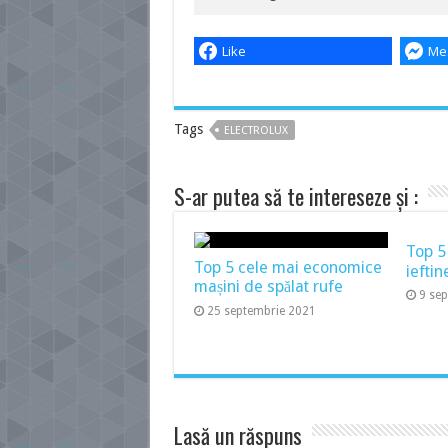
Like
Me
Tags
ELECTROLUX
S-ar putea să te intereseze și :
Top 5
Top 5 cele mai economice
ieftin
mașini de spălat rufe
9 se
25 septembrie 2021
Lasă un răspuns