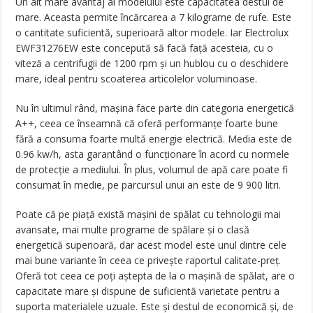
Un alt mare avantaj al modelului este capacitatea destul de
mare. Aceasta permite încărcarea a 7 kilograme de rufe. Este
o cantitate suficientă, superioară altor modele. Iar Electrolux
EWF31276EW este concepută să facă faţă acesteia, cu o
viteză a centrifugii de 1200 rpm şi un hublou cu o deschidere
mare, ideal pentru scoaterea articolelor voluminoase.
Nu în ultimul rând, maşina face parte din categoria energetică
A++, ceea ce înseamnă că oferă performanţe foarte bune
fără a consuma foarte multă energie electrică. Media este de
0.96 kw/h, asta garantând o funcţionare în acord cu normele
de protecţie a mediului. În plus, volumul de apă care poate fi
consumat în medie, pe parcursul unui an este de 9 900 litri.
Poate că pe piaţă există maşini de spălat cu tehnologii mai
avansate, mai multe programe de spălare şi o clasă
energetică superioară, dar acest model este unul dintre cele
mai bune variante în ceea ce priveşte raportul calitate-preţ.
Oferă tot ceea ce poţi aştepta de la o maşină de spălat, are o
capacitate mare şi dispune de suficientă varietate pentru a
suporta materialele uzuale. Este şi destul de economică şi, de