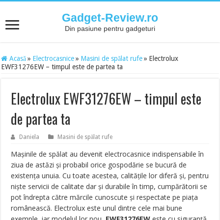
Gadget-Review.ro
Din pasiune pentru gadgeturi
Acasă
»
Electrocasnice
»
Masini de spălat rufe
»
Electrolux
EWF31276EW – timpul este de partea ta
Electrolux EWF31276EW – timpul este
de partea ta
Daniela
Masini de spălat rufe
Maşinile de spălat au devenit electrocasnice indispensabile în
ziua de astăzi şi probabil orice gospodărie se bucură de
existenţa unuia. Cu toate acestea, calităţile lor diferă şi, pentru
nişte servicii de calitate dar şi durabile în timp, cumpărătorii se
pot îndrepta către mărcile cunoscute şi respectate pe piaţa
românească. Electrolux este unul dintre cele mai bune
exemple, iar modelul lor nou,
EWF31276EW
este cu siguranţă