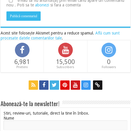
Vreau sa fiu anuntat(a) prin email cand apare un comentariu
nou . Poti sa te
abonezi
si fara a comenta
Acest site folosește Akismet pentru a reduce spamul.
Află cum sunt
procesate datele comentariilor tale
.
6,981
15,500
0
Prieteni
Subscribers
Followers
Abonează-te la newsletter!
Știri, review-uri, tutoriale, direct la tine în Inbox.
Nume