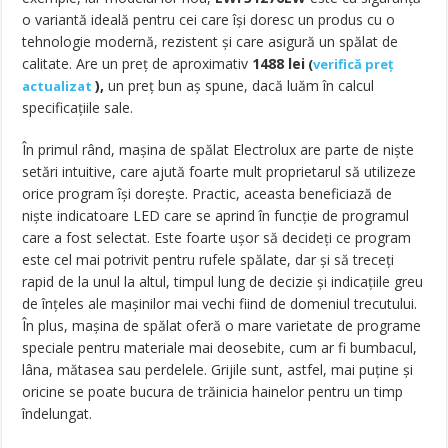
o variantă ideală pentru cei care îşi doresc un produs cu o
tehnologie modernă, rezistent şi care asigură un spălat de
calitate. Are un preț de aproximativ
1488
lei
(
verifică preț
),
un preț bun aș spune, dacă luăm în calcul
actualizat
specificațiile sale.
În primul rând, maşina de spălat Electrolux are parte de nişte
setări intuitive, care ajută foarte mult proprietarul să utilizeze
orice program îşi doreşte. Practic, aceasta beneficiază de
nişte indicatoare LED care se aprind în funcţie de programul
care a fost selectat. Este foarte uşor să decideţi ce program
este cel mai potrivit pentru rufele spălate, dar şi să treceţi
rapid de la unul la altul, timpul lung de decizie şi indicaţiile greu
de înţeles ale maşinilor mai vechi fiind de domeniul trecutului.
În plus, maşina de spălat oferă o mare varietate de programe
speciale pentru materiale mai deosebite, cum ar fi bumbacul,
lâna, mătasea sau perdelele. Grijile sunt, astfel, mai puţine şi
oricine se poate bucura de trăinicia hainelor pentru un timp
îndelungat.