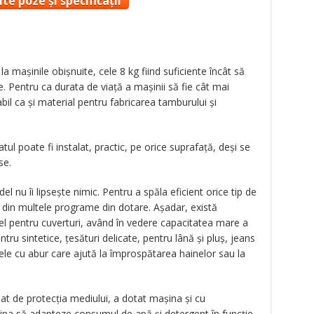
te poze și specificații
 maşinile obişnuite, cele 8 kg fiind suficiente încât să
. Pentru ca durata de viaţă a maşinii să fie cât mai
bil ca şi material pentru fabricarea tamburului şi
tul poate fi instalat, practic, pe orice suprafaţă, deşi se
se.
 nu îi lipseşte nimic. Pentru a spăla eficient orice tip de
l din multele programe din dotare. Aşadar, există
 pentru cuverturi, având în vedere capacitatea mare a
ru sintetice, ţesături delicate, pentru lână şi pluş, jeans
le cu abur care ajută la împrospătarea hainelor sau la
at de protecţia mediului, a dotat maşina şi cu
na să adapteze consumul de apă şi detergent în funcţie