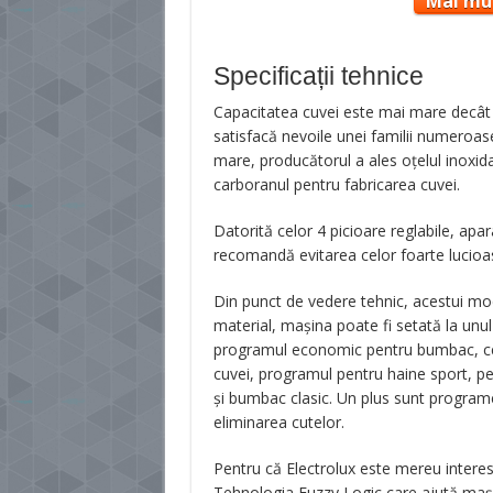
Mai mul
Specificații tehnice
Capacitatea cuvei este mai mare decât la
satisfacă nevoile unei familii numeroase
mare, producătorul a ales oţelul inoxida
carboranul pentru fabricarea cuvei.
Datorită celor 4 picioare reglabile, apara
recomandă evitarea celor foarte lucioa
Din punct de vedere tehnic, acestui model
material, maşina poate fi setată la unu
programul economic pentru bumbac, cel
cuvei, programul pentru haine sport, pent
şi bumbac clasic. Un plus sunt programe
eliminarea cutelor.
Pentru că Electrolux este mereu interes
Tehnologia Fuzzy Logic care ajută maşi