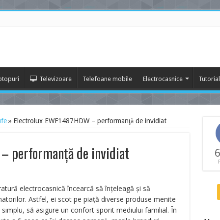
ptopuri
Televizoare
Telefoane mobile
Electrocasnice
Tutoria
ufe
»
Electrolux EWF1487HDW – performanţă de invidiat
 performanţă de invidiat
6
ratură electrocasnică încearcă să înţeleagă şi să
atorilor. Astfel, ei scot pe piaţă diverse produse menite
 simplu, să asigure un confort sporit mediului familial. În