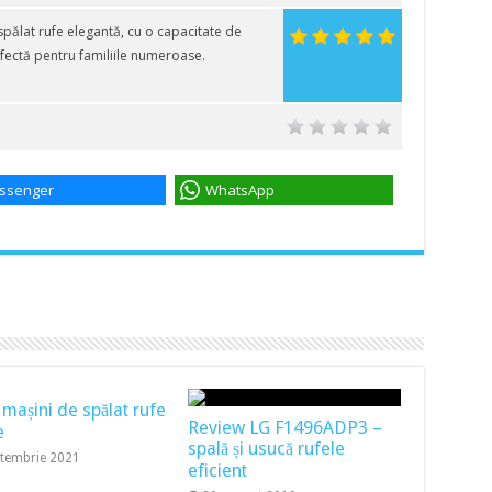
ălat rufe elegantă, cu o capacitate de
rfectă pentru familiile numeroase.
ssenger
WhatsApp
 mașini de spălat rufe
Review LG F1496ADP3 –
e
spală și usucă rufele
ptembrie 2021
eficient