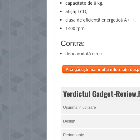
capacitate de 8 kg,
afișaj LCD,
clasa de eficiență energetică A+++,
1400 rpm
Contra:
deocamdată nimic
Aici găsești mai multe informații desp
Verdictul Gadget-Review.
Ușurință în utilizare
Design
Performanțe