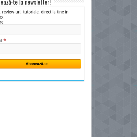
ează-te la newsletter!
i, review-uri, tutoriale, direct la tine în
ox.
me
*
il