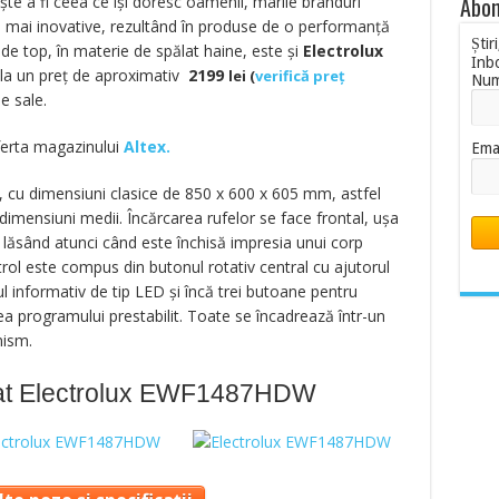
Abon
e a fi ceea ce îşi doresc oamenii, marile branduri
e mai inovative, rezultând în produse de o performanţă
Știr
de top, în materie de spălat haine, este şi
Electrolux
Inb
t la un preț de aproximativ
2199
lei
(
verifică preț
Nu
le sale.
oferta magazinului
Altex.
Ema
, cu dimensiuni clasice de 850 x 600 x 605 mm, astfel
u dimensiuni medii. Încărcarea rufelor se face frontal, uşa
, lăsând atunci când este închisă impresia unui corp
ol este compus din butonul rotativ central cu ajutorul
l informativ de tip LED şi încă trei butoane pentru
area programului prestabilit. Toate se încadrează într-un
nism.
lat Electrolux EWF1487HDW