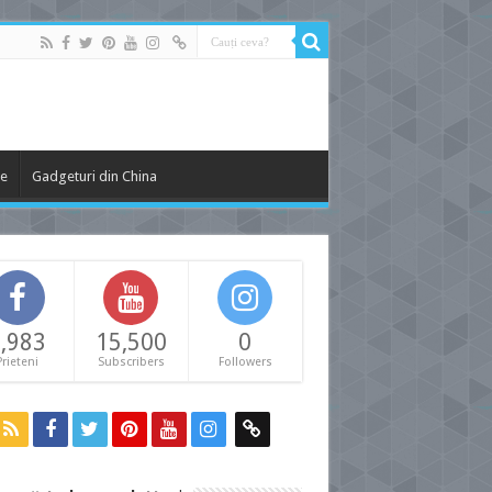
le
Gadgeturi din China
,983
15,500
0
Prieteni
Subscribers
Followers