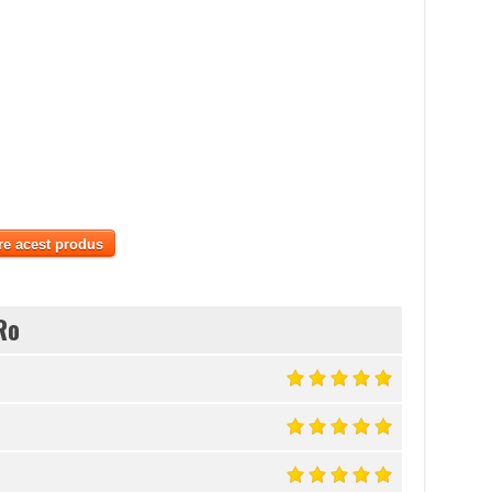
re acest produs
Ro