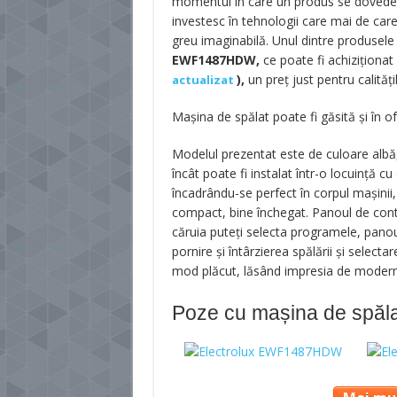
momentul în care un produs se dovedeşt
investesc în tehnologii care mai de car
greu imaginabilă. Unul dintre produsele 
EWF1487HDW,
ce poate fi achiziționa
),
un preț just pentru calități
actualizat
Mașina de spălat poate fi găsită și în 
Modelul prezentat este de culoare albă
încât poate fi instalat într-o locuinţă c
încadrându-se perfect în corpul maşinii
compact, bine închegat. Panoul de contr
căruia puteţi selecta programele, panou
pornire şi întârzierea spălării şi select
mod plăcut, lăsând impresia de moder
Poze cu mașina de spă