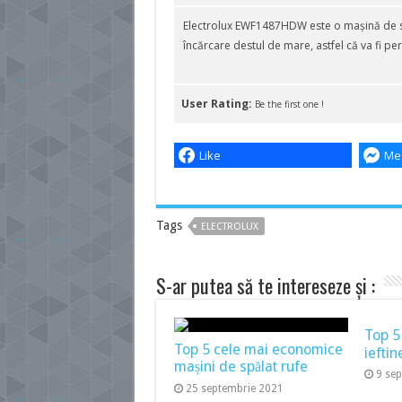
Electrolux EWF1487HDW este o mașină de sp
încărcare destul de mare, astfel că va fi pe
User Rating:
Be the first one !
Like
Me
Tags
ELECTROLUX
S-ar putea să te intereseze și :
Top 5
Top 5 cele mai economice
ieftin
mașini de spălat rufe
9 se
25 septembrie 2021