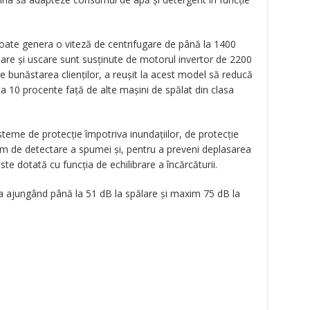
poate genera o viteză de centrifugare de până la 1400
re şi uscare sunt susţinute de motorul invertor de 2200
e bunăstarea clienţilor, a reuşit la acest model să reducă
a 10 procente faţă de alte maşini de spălat din clasa
me de protecţie împotriva inundaţiilor, de protecţie
tem de detectare a spumei şi, pentru a preveni deplasarea
ste dotată cu funcţia de echilibrare a încărcăturii.
 ajungând până la 51 dB la spălare şi maxim 75 dB la