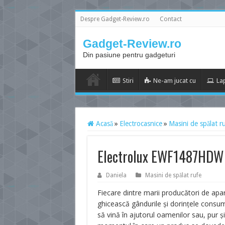
Despre Gadget-Review.ro
Contact
Gadget-Review.ro
Din pasiune pentru gadgeturi
Stiri
Ne-am jucat cu
La
Acasă
»
Electrocasnice
»
Masini de spălat r
Electrolux EWF1487HDW –
Daniela
Masini de spălat rufe
Fiecare dintre marii producători de apa
ghicească gândurile şi dorinţele consum
să vină în ajutorul oamenilor sau, pur şi