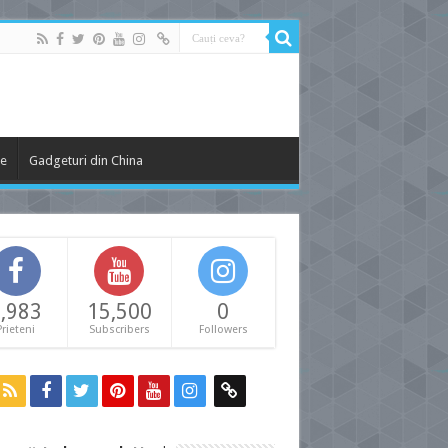
le
Gadgeturi din China
,983
15,500
0
Prieteni
Subscribers
Followers