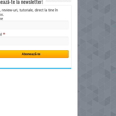
ează-te la newsletter!
i, review-uri, tutoriale, direct la tine în
ox.
me
*
il