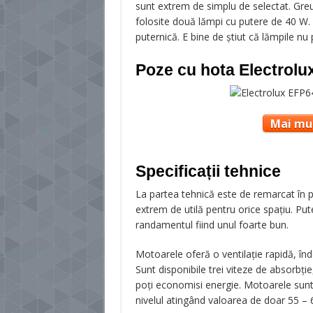
sunt extrem de simplu de selectat. Greu
folosite două lămpi cu putere de 40 W. 
puternică. E bine de știut că lămpile nu 
Poze cu hota Electrol
Mai mul
Specificații tehnice
La partea tehnică este de remarcat în 
extrem de utilă pentru orice spațiu. Pu
randamentul fiind unul foarte bun.
Motoarele oferă o ventilaţie rapidă, în
Sunt disponibile trei viteze de absorbție,
poți economisi energie. Motoarele sunt 
nivelul atingând valoarea de doar 55 – 