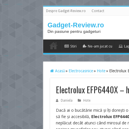
Despre Gadget-Review.ro
Contact
Gadget-Review.ro
Din pasiune pentru gadgeturi
Stiri
Ne-am jucat cu
La
Acasă
»
Electrocasnice
»
Hote
»
Electrolux 
Electrolux EFP6440X – h
Daniela
Hote
Dacă ai o bucătărie mică și îți dorești 
să fie și accesibilă,
Electrolux EFP644
neplăcut decât atunci când mirosul de 