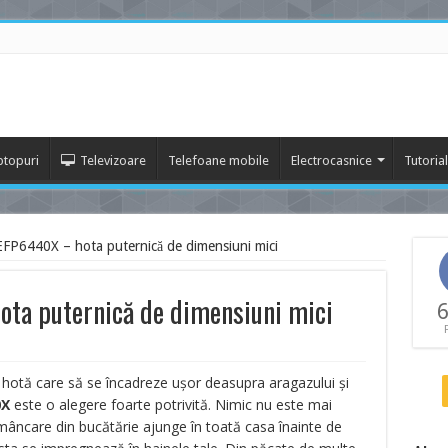
ptopuri
Televizoare
Telefoane mobile
Electrocasnice
Tutoria
EFP6440X – hota puternică de dimensiuni mici
ota puternică de dimensiuni mici
6
o hotă care să se încadreze ușor deasupra aragazului și
0X
este o alegere foarte potrivită. Nimic nu este mai
mâncare din bucătărie ajunge în toată casa înainte de