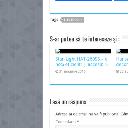
Tags
ELECTROLUX
S-ar putea să te intereseze și :
Star-Light HAT-260SS – o
Hans
hotă eficientă și accesibilă
decor
31 ianuarie 2016
22 a
Lasă un răspuns
Adresa ta de email nu va fi publicată.
Câmp
Comentariu
*