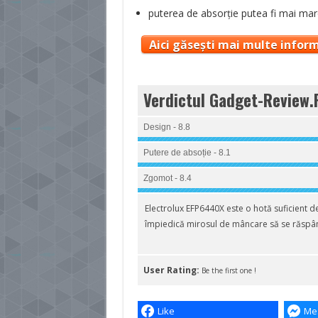
puterea de absorție putea fi mai mar
Aici găsești mai multe inform
Verdictul Gadget-Review.
Design - 8.8
Putere de absoție - 8.1
Zgomot - 8.4
Electrolux EFP6440X este o hotă suficient d
împiedică mirosul de mâncare să se răspâ
User Rating:
Be the first one !
Like
Me