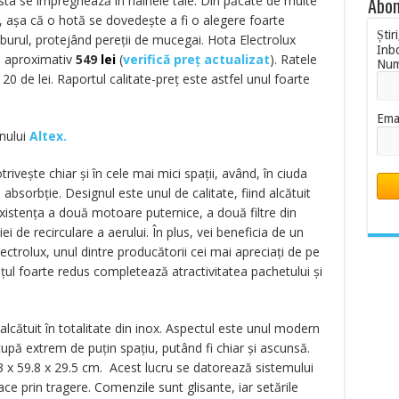
sta se impregnează în hainele tale. Din păcate de multe
Abon
l, așa că o hotă se dovedește a fi o alegere foarte
Știr
aburul, protejând pereții de mucegai. Hota Electrolux
Inb
e aproximativ
549
lei
(
verifică preț actualizat
). Ratele
Nu
0 de lei. Raportul calitate-preț este astfel unul foarte
Ema
inului
Altex.
ivește chiar și în cele mai mici spații, având, în ciuda
bsorbție. Designul este unul de calitate, fiind alcătuit
existența a două motoare puternice, a două filtre din
ției de recirculare a aerului. În plus, vei beneficia de un
ectrolux, unul dintre producătorii cei mai apreciați de pe
ețul foarte redus completează atractivitatea pachetului și
 alcătuit în totalitate din inox. Aspectul este unul modern
cupă extrem de puțin spațiu, putând fi chiar și ascunsă.
 x 59.8 x 29.5 cm. Acest lucru se datorează sistemului
ace prin tragere. Comenzile sunt glisante, iar setările