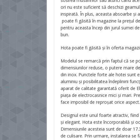
sosirea musafirilor sau atunci când ace
ori nu este suficient să deschizi geamu
inspirată. În plus, aceasta absoarbe și 
poate fi găsită în magazine la prețul d
pentru aceasta încep din jurul sumei de 2
bun.
Hota poate fi găsită și în oferta magaz
Modelul se remarcă prin faptul că se potr
dimensiunilor reduse, o putere mare de a
din inox. Punctele forte ale hotei sunt 
aluminiu și posibilitatea îndeplinirii func
aparat de calitate garantată oferit de El
piața de electrocasnice mici și mari. Pr
face imposibil de reproșat orice aspect.
Designul este unul foarte atractiv, fiind
și elegant. Hota este încorporabilă și o
Dimensiunile acesteia sunt de doar 17.3
de culisare. Prin urmare, instalarea se f