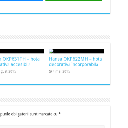
a OKP631TH – hota
Hansa OKP622MH – hota
ativă accesibilă
decorativă încorporabilă
ugust 2015
4 mai 2015
urile obligatorii sunt marcate cu
*