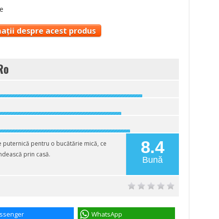
e
ații despre acest produs
Ro
8.4
e puternică pentru o bucătărie mică, ce
ndească prin casă.
Bună
ssenger
WhatsApp