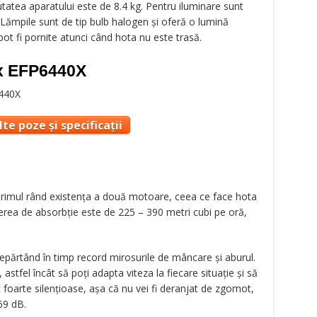
tatea aparatului este de 8.4 kg. Pentru iluminare sunt
Lămpile sunt de tip bulb halogen și oferă o lumină
pot fi pornite atunci când hota nu este trasă.
ux EFP6440X
te poze și specificații
primul rând existența a două motoare, ceea ce face hota
terea de absorbție este de 225 – 390 metri cubi pe oră,
depărtând în timp record mirosurile de mâncare și aburul.
 astfel încât să poți adapta viteza la fiecare situație și să
foarte silențioase, așa că nu vei fi deranjat de zgomot,
69 dB.