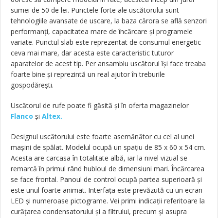
sumei de 50 de lei. Punctele forte ale uscătorului sunt
tehnologiile avansate de uscare, la baza cărora se află senzori
performanți, capacitatea mare de încărcare și programele
variate. Punctul slab este reprezentat de consumul energetic
ceva mai mare, dar acesta este caracteristic tuturor
aparatelor de acest tip. Per ansamblu uscătorul își face treaba
foarte bine și reprezintă un real ajutor în treburile
gospodărești.
Uscătorul de rufe poate fi găsită și în oferta magazinelor
Flanco
și
Altex.
Designul uscătorului este foarte asemănător cu cel al unei
mașini de spălat. Modelul ocupă un spațiu de 85 x 60 x 54 cm.
Acesta are carcasa în totalitate albă, iar la nivel vizual se
remarcă în primul rând hubloul de dimensiuni mari. Încărcarea
se face frontal. Panoul de control ocupă partea superioară și
este unul foarte animat. Interfața este prevăzută cu un ecran
LED și numeroase pictograme. Vei primi indicații referitoare la
curățarea condensatorului și a filtrului, precum și asupra