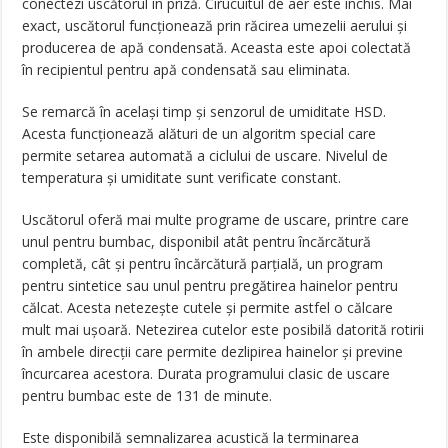
conectezi uscătorul în priză. Cirucuitul de aer este închis. Mai
exact, uscătorul funcționează prin răcirea umezelii aerului și
producerea de apă condensată. Aceasta este apoi colectată
în recipientul pentru apă condensată sau eliminata.
Se remarcă în același timp și senzorul de umiditate HSD.
Acesta funcționează alături de un algoritm special care
permite setarea automată a ciclului de uscare. Nivelul de
temperatura și umiditate sunt verificate constant.
Uscătorul oferă mai multe programe de uscare, printre care
unul pentru bumbac, disponibil atât pentru încărcătură
completă, cât și pentru încărcătură parțială, un program
pentru sintetice sau unul pentru pregătirea hainelor pentru
călcat. Acesta netezește cutele și permite astfel o călcare
mult mai ușoară. Netezirea cutelor este posibilă datorită rotirii
în ambele direcții care permite dezlipirea hainelor și previne
încurcarea acestora. Durata programului clasic de uscare
pentru bumbac este de 131 de minute.
Este disponibilă semnalizarea acustică la terminarea