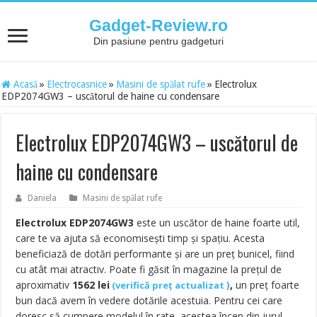
Gadget-Review.ro
Din pasiune pentru gadgeturi
Acasă
»
Electrocasnice
»
Masini de spălat rufe
»
Electrolux
EDP2074GW3 – uscătorul de haine cu condensare
Electrolux EDP2074GW3 – uscătorul de
haine cu condensare
Daniela
Masini de spălat rufe
Electrolux EDP2074GW3
este un uscător de haine foarte util,
care te va ajuta să economisești timp și spațiu. Acesta
beneficiază de dotări performante și are un preț bunicel, fiind
cu atât mai atractiv. Poate fi găsit în magazine la prețul de
aproximativ
1562
lei
)
,
un preț foarte
(
verifică preț actualizat
bun dacă avem în vedere dotările acestuia. Pentru cei care
doresc să cumpere modelul în rate, acestea încep din jurul