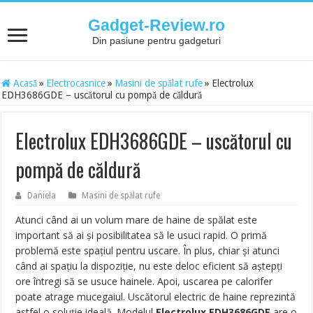
Gadget-Review.ro
Din pasiune pentru gadgeturi
Acasă
»
Electrocasnice
»
Masini de spălat rufe
»
Electrolux
EDH3686GDE – uscătorul cu pompă de căldură
Electrolux EDH3686GDE – uscătorul cu
pompă de căldură
Daniela
Masini de spălat rufe
Atunci când ai un volum mare de haine de spălat este
important să ai și posibilitatea să le usuci rapid. O primă
problemă este spațiul pentru uscare. În plus, chiar și atunci
când ai spațiu la dispoziție, nu este deloc eficient să aștepți
ore întregi să se usuce hainele. Apoi, uscarea pe calorifer
poate atrage mucegaiul. Uscătorul electric de haine reprezintă
astfel o soluție ideală. Modelul
Electrolux EDH3686GDE
are o