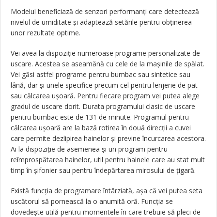
Modelul beneficiază de senzori performanți care detectează
nivelul de umiditate și adaptează setările pentru obținerea
unor rezultate optime.
Vei avea la dispoziție numeroase programe personalizate de
uscare. Acestea se aseamănă cu cele de la mașinile de spălat.
Vei găsi astfel programe pentru bumbac sau sintetice sau
lână, dar și unele specifice precum cel pentru lenjerie de pat
sau călcarea ușoară. Pentru fiecare program vei putea alege
gradul de uscare dorit. Durata programului clasic de uscare
pentru bumbac este de 131 de minute. Programul pentru
călcarea ușoară are la bază rotirea în două direcții a cuvei
care permite dezlipirea hainelor și previne încurcarea acestora.
Ai la dispoziție de asemenea și un program pentru
reîmprospătarea hainelor, util pentru hainele care au stat mult
timp în șifonier sau pentru îndepărtarea mirosului de țigară.
Există funcția de programare întârziată, așa că vei putea seta
uscătorul să pornească la o anumită oră. Funcția se
dovedește utilă pentru momentele în care trebuie să pleci de