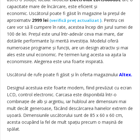
capacitate mare de încărcare, este eficient și
economic. Uscătorul poate fi găsit în magazine la prețul de
aproximativ
2999
lei
)
. Pentru cei
(
verifică preț actualizat
care vor să îl cumpere în rate, acestea încep din jurul sumei de
100 de lei. Prețul este unul într-adevăr ceva mai mare, dar
dotările performante își merită investiția. Modelul oferă
numeroase programe și funcții, are un design atractiv și mai
ales este unul economic. Pe termen lung acesta va ajuta la
economisire. Alegerea este una foarte inspirată.
Uscătorul de rufe poate fi găsit și în oferta magazinului
Altex.
Designul acestuia este foarte modern, fiind prevăzut cu ecran
LCD, control electronic. Carcasa este disponibilă într-o
combinație de alb și argintiu, iar hubloul are dimensiuni mai
mult decât generoase, făcând descărcarea hainelor extrem de
ușoară. Dimensiunile uscătorului sunt de 85 x 60 x 60 cm,
acesta ocupând la fel de mult spațiu precum o mașină de
spălat.