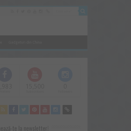
le
Gadgeturi din China
,983
15,500
0
Prieteni
Subscribers
Followers
ează-te la newsletter!