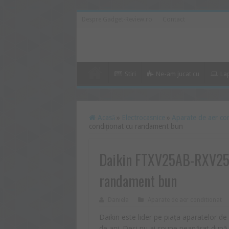
Despre Gadget-Review.ro
Contact
Stiri
Ne-am jucat cu
La
Acasă
»
Electrocasnice
»
Aparate de aer co
condiționat cu randament bun
Daikin FTXV25AB-RXV25AB
randament bun
Daniela
Aparate de aer conditionat
Daikin este lider pe piața aparatelor d
de ani. Deși nu ai spune neapărat după