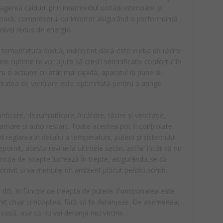
gerea căldurii prin intermediul unității interioare și
rioară, compresorul cu Inverter asigurând o performanță
 nivel redus de energie.
 temperatura dorită, indiferent dacă este vorba de răcire
atele optime te vor ajuta să crești semnificativ confortul în
u o acțiune cu atât mai rapidă, aparatul îți pune la
itatea de ventilare este optimizată pentru a atinge
care, dezumidificare, încălzire, răcire și ventilație,
ramare și auto restart. Toate acestea pot fi controlate
reglarea în detaliu a temperaturii, puterii și sistemului
pornit, acesta revine la ultimele setări, astfel încât să nu
uncția de noapte lucrează în trepte, asigurându-se că
otrivit și va menține un ambient plăcut pentru somn.
1 dB, în funcție de treapta de putere. Funcționarea este
rnit chiar și noaptea, fără să te deranjeze. De asemenea,
asă, așa că nu vei deranja nici vecinii.