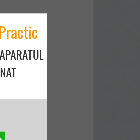
Practic
 APARATUL
ONAT