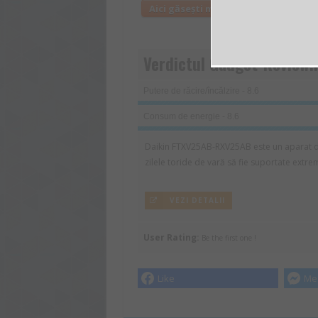
Aici găsești mai multe informații d
Verdictul Gadget-Review.
Putere de răcire/încălzire - 8.6
Consum de energie - 8.6
Daikin FTXV25AB-RXV25AB este un aparat de
zilele toride de vară să fie suportate extre
VEZI DETALII
User Rating:
Be the first one !
Like
Me