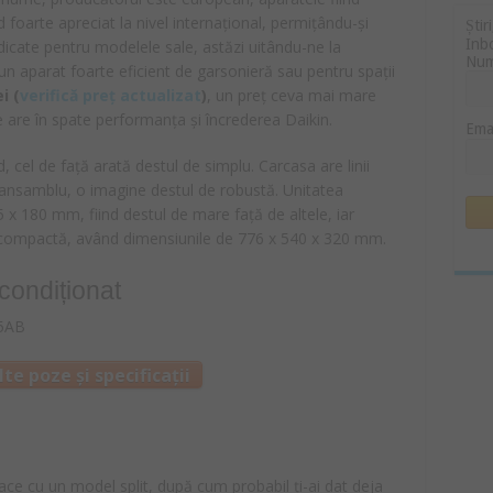
d foarte apreciat la nivel internațional, permițându-și
Știr
Inb
idicate pentru modelele sale, astăzi uitându-ne la
Nu
 un aparat foarte eficient de garsonieră sau pentru spații
ei
(
verifică preț actualizat
)
, un preț ceva mai mare
are în spate performanța și încrederea Daikin.
Ema
cel de față arată destul de simplu. Carcasa are linii
 ansamblu, o imagine destul de robustă. Unitatea
 x 180 mm, fiind destul de mare față de altele, iar
i compactă, având dimensiunile de 776 x 540 x 320 mm.
condiționat
te poze și specificații
face cu un model split, după cum probabil ți-ai dat deja