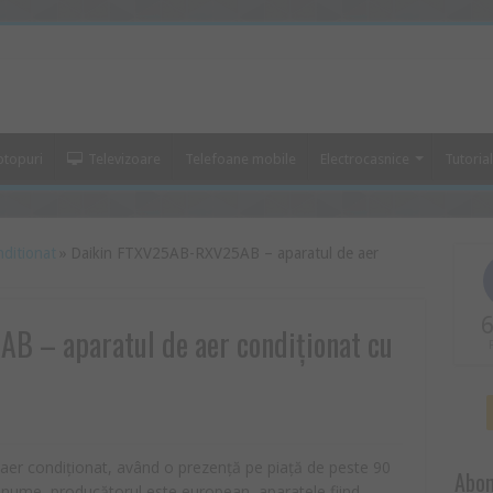
ptopuri
Televizoare
Telefoane mobile
Electrocasnice
Tutoria
nditionat
»
Daikin FTXV25AB-RXV25AB – aparatul de aer
6
 – aparatul de aer condiționat cu
e aer condiționat, având o prezență pe piață de peste 90
Abon
 nume, producătorul este european, aparatele fiind