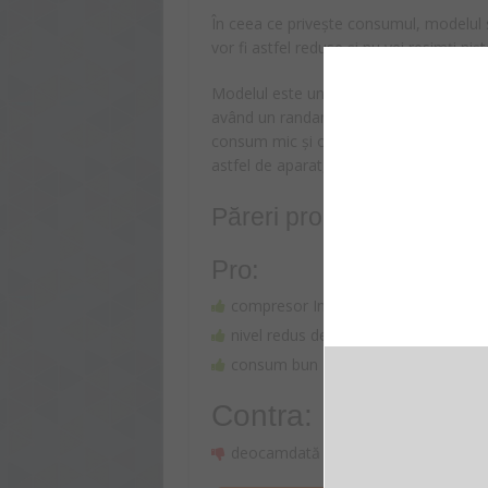
În ceea ce privește consumul, modelul se
vor fi astfel reduse și nu vei resimți ni
Modelul este un aparat de aer condițion
având un randament bun și beneficiind 
consum mic și o funcționare silențioas
astfel de aparat, investiția ceva mai ma
Păreri pro şi contra
Pro:
compresor Inverter cu performanță
nivel redus de zgomot
consum bun
Contra:
deocamdată nimic