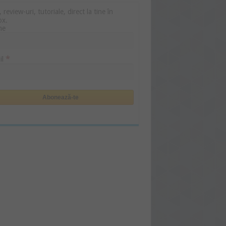
i, review-uri, tutoriale, direct la tine în
ox.
me
*
il