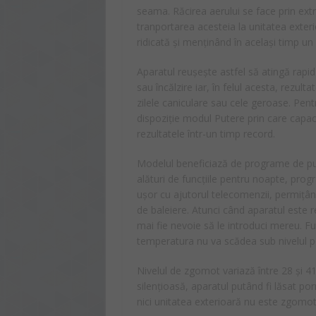
seama. Răcirea aerului se face prin extra
tranportarea acesteia la unitatea exte
ridicată și menținând în același timp un
Aparatul reușește astfel să atingă rapid
sau încălzire iar, în felul acesta, rezult
zilele caniculare sau cele geroase. Pentr
dispoziție modul Putere prin care capac
rezultatele într-un timp record.
Modelul beneficiază de programe de purifi
alături de funcțiile pentru noapte, prog
ușor cu ajutorul telecomenzii, permițând 
de baleiere. Atunci când aparatul este re
mai fie nevoie să le introduci mereu. F
temperatura nu va scădea sub nivelul p
Nivelul de zgomot variază între 28 și 4
silențioasă, aparatul putând fi lăsat po
nici unitatea exterioară nu este zgomoto