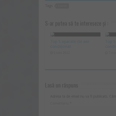
Tags
DAIKIN
S-ar putea să te intereseze și :
Top 5 aparate de aer
Top 5
condiționat
condi
5 iulie 2022
7 ma
Lasă un răspuns
Adresa ta de email nu va fi publicată.
Câmp
Comentariu
*