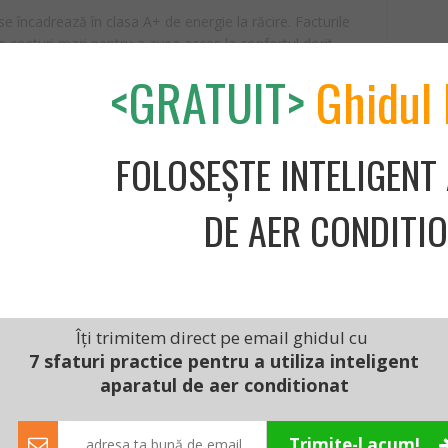
 încadrează în clasa A+ de energie la răcire. Facturile
ște costuri mari pentru a avea acces la confortul dorit.
<GRATUIT>
Ghidul 
at de brand, potrivit pentru camerele mai mici, aparatul
de tehnologii performante. Îmbinând eficiența cu un
ă, modelul acoperă toate cerințele standard pentru un
re meritându-și banii.
FOLOSEȘTE INTELIGENT
DE AER CONDITI
 bună
Îți trimitem direct pe email ghidul cu
7 sfaturi practice pentru a utiliza inteligent
aparatul de aer conditionat
Trimite-l acum!