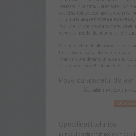
realizate în Austria. Daikin este un bran
astfel să folosească niște prețuri mai r
aparatul
Daikin FTXV25AB-RXV25AB
,
mici. Are un preț de aproximativ
2199
l
pentru un model de 9000 BTU, dar care 
Spre deosebire de alte modele de brand, 
ferme și un aspect plat care oferă, per
interioară are dimensiunile de 845 x 275
unitatea exterioară este însă mult ma
Poze cu aparatul de aer 
Mai mul
Specificații tehnice
La nivelul detaliilor tehnice avem de-a 