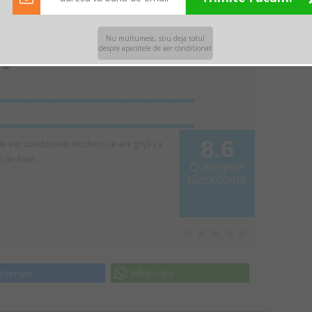
espre acest produs
Nu multumesc, stiu deja totul
despre aparatele de aer conditionat
ro
8.6
 aer condiționat modern, ce are grijă ca
m de bine.
O alegere
răcoritoare
ssenger
WhatsApp