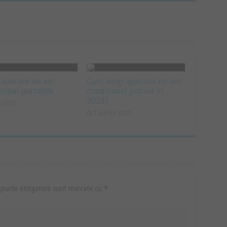
 aparate de aer
Cum alegi aparatul de aer
ționat portabile
condiţionat potrivit în
2023?
i 2021
1 aprilie 2021
urile obligatorii sunt marcate cu
*