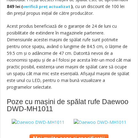
849
)
, cu un discount de 100 lei
lei
(
verifică preț actualizat
din preţul propus iniţial de către producător.
Acest produs beneficiază de o garanţie de 24 de luni cu
posibilitate de extindere în magazinele partenere.
Dimensiunile acestei maşini de spălat rufe sunt potrivite
pentru orice spaţiu, având o lungime de 84.5 cm, o lăţime de
59.5 cm şi o adâncime de 47 cm. Datorită nevoii de a
economisi spaţiu şi de a-l folosi pe acesta într-un mod cât mai
practic posibil, existenţa unei maşini de spălat care să ocupe
un spaţiu cât mai mic este esenţială. Afişajul maşinii de spălat
este unul cu LED, pentru o mai bună vizualizare a
programelor selectate.
Poze cu mașini de spălat rufe Daewoo
DWD-MH1011