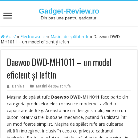
Gadget-Review.ro
Din pasiune pentru gadgeturi
Acasă
»
Electrocasnice
»
Masini de spălat rufe
»
Daewoo DWD-
MH1011 – un model eficient și ieftin
Daewoo DWD-MH1011 – un model
eficient și ieftin
Daniela
Masini de spălat rufe
Maşina de spălat rufe
Daewoo DWD-MH1011
face parte din
categoria produselor electrocasnice moderne, având o
capacitate de 6 kg. Aceasta are un design simplu, vine cu un
buton rotativ şi trei butoane mecanice, putând fi utilizată într-
un mod foarte simplist. Maşina de spălat rufe are culoarea
albă în întregime, inclusiv în ceea ce priveşte cadranul
hubloului. Preţul acestei maşini de spălat este de aproximativ