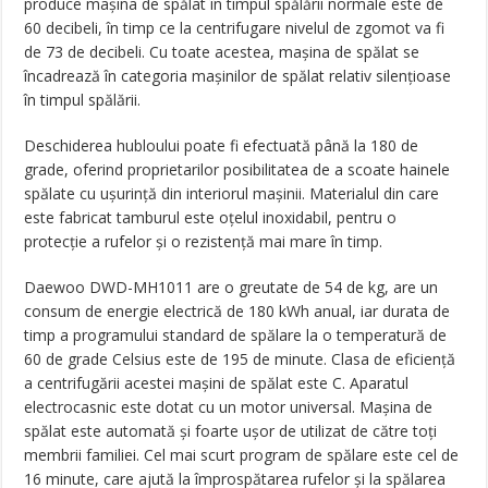
produce maşina de spălat în timpul spălării normale este de
60 decibeli, în timp ce la centrifugare nivelul de zgomot va fi
de 73 de decibeli. Cu toate acestea, maşina de spălat se
încadrează în categoria maşinilor de spălat relativ silenţioase
în timpul spălării.
Deschiderea hubloului poate fi efectuată până la 180 de
grade, oferind proprietarilor posibilitatea de a scoate hainele
spălate cu uşurinţă din interiorul maşinii. Materialul din care
este fabricat tamburul este oţelul inoxidabil, pentru o
protecţie a rufelor şi o rezistenţă mai mare în timp.
Daewoo DWD-MH1011 are o greutate de 54 de kg, are un
consum de energie electrică de 180 kWh anual, iar durata de
timp a programului standard de spălare la o temperatură de
60 de grade Celsius este de 195 de minute. Clasa de eficienţă
a centrifugării acestei maşini de spălat este C. Aparatul
electrocasnic este dotat cu un motor universal. Maşina de
spălat este automată şi foarte uşor de utilizat de către toţi
membrii familiei. Cel mai scurt program de spălare este cel de
16 minute, care ajută la împrospătarea rufelor şi la spălarea