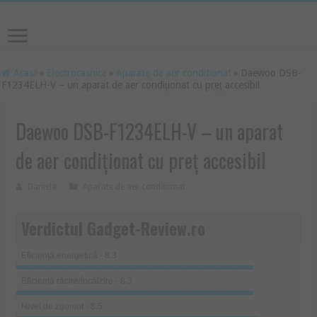
Acasă
»
Electrocasnice
»
Aparate de aer conditionat
»
Daewoo DSB-
F1234ELH-V – un aparat de aer condiționat cu preț accesibil
Daewoo DSB-F1234ELH-V – un aparat
de aer condiționat cu preț accesibil
Daniela
Aparate de aer conditionat
Verdictul Gadget-Review.ro
Eficiență energetică - 8.3
Eficiență răcire/încălzire - 8.3
Nivel de zgomot - 8.5