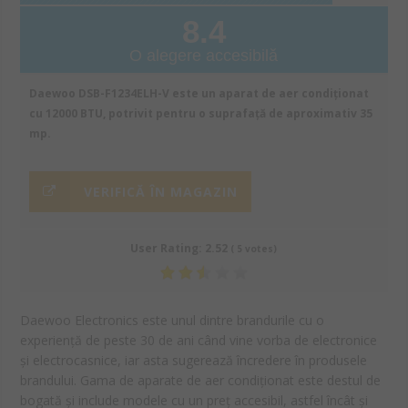
8.4
O alegere accesibilă
Daewoo DSB-F1234ELH-V este un aparat de aer condiționat
cu 12000 BTU, potrivit pentru o suprafață de aproximativ 35
mp.
VERIFICĂ ÎN MAGAZIN
User Rating:
2.52
(
5
votes)
Daewoo Electronics este unul dintre brandurile cu o
experiență de peste 30 de ani când vine vorba de electronice
și electrocasnice, iar asta sugerează încredere în produsele
brandului. Gama de aparate de aer condiționat este destul de
bogată și include modele cu un preț accesibil, astfel încât și