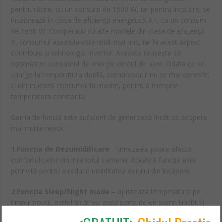
pentru răcire, cu un consum de 1500 W, iar pentru încălzire, se
încadrează în clasa de eficiență energetică A+, cu un consum
de 1650 W. Comparativ cu alte modele din clasa de eficiență
A, consumul acestuia este mult mai mic, iar la acest aspect
contribuie și tehnologia Inverter. Aceasta reușește să
optimizeze consumul de energie destul de ușor. Odată ce se
ajunge la temperatura dorită, compresorul nu se mai oprește,
ci diminuează consumul la maxim, pentru a menține
temperatura constantă.
Gama de funcții este suficient de generoasă încât să acopere
mai multe nevoi:
1.Funcția de Dezumidificare
– umezeala poate afecta
confortul celor din interiorul camerei. Această funcție este
potrivită pentru a reduce umiditatea aerului din încăpere.
2.Funcția Sleep/Night mode
– ajustează temperatura pe
timpul nopții, astfel încât vei avea parte de un somn liniștit și
odihnitor. Funcția presupune un consum scăzut de energie