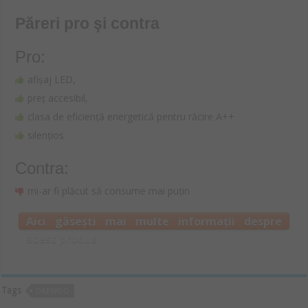
Păreri pro şi contra
Pro:
afișaj LED,
preț accesibil,
clasa de eficiență energetică pentru răcire A++
silențios
Contra:
mi-ar fi plăcut să consume mai puțin
Aici găsești mai multe informații despre
acest produs
Tags
DAEWOO