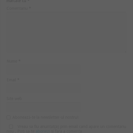
marcate cu
*
Comentariu
*
Nume
*
Email
*
Site web
Abonează-te la newsletter-ul nostru!
Vreau sa fiu anuntat(a) prin email cand apare un comentariu
nou . Poti sa te
abonezi
si fara a comenta