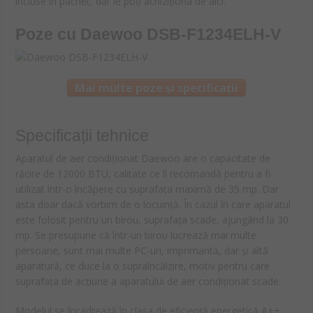
incluse în pachet, dar le poți achiziționa de aici.
Poze cu Daewoo DSB-F1234ELH-V
Mai multe poze și specificații
Specificații tehnice
Aparatul de aer condiționat Daewoo are o capacitate de
răcire de 12000 BTU, calitate ce îl recomandă pentru a fi
utilizat într-o încăpere cu suprafața maximă de 35 mp. Dar
asta doar dacă vorbim de o locuință. În cazul în care aparatul
este folosit pentru un birou, suprafața scade, ajungând la 30
mp. Se presupune că într-un birou lucrează mai multe
persoane, sunt mai multe PC-uri, imprimantă, dar și altă
aparatură, ce duce la o supraîncălzire, motiv pentru care
suprafața de acțiune a aparatului de aer condiționat scade.
Modelul se încadrează în clasa de eficiență energetică A++