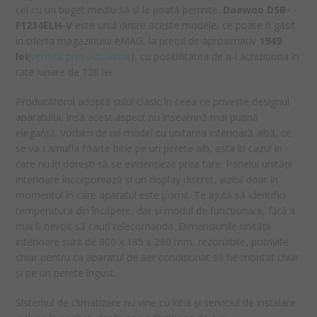
cei cu un buget mediu să și le poată permite.
Daewoo DSB-
F1234ELH-V
este unul dintre aceste modele, ce poate fi găsit
în oferta magazinului eMAG, la prețul de aproximativ
1949
lei
(
verifică preț actualizat
), cu posibilitatea de a-l achiziționa în
rate lunare de 128 lei
Producătorul adoptă stilul clasic în ceea ce privește designul
aparatului, însă acest aspect nu înseamnă mai puțină
eleganță. Vorbim de un model cu unitatea interioară albă, ce
se va camufla foarte bine pe un perete alb, asta în cazul în
care nu îți dorești să se evidențieze prea tare. Panelul unității
interioare încorporează și un display discret, vizibil doar în
momentul în care aparatul este pornit. Te ajută să identifici
temperatura din încăpere, dar și modul de funcționare, fără a
mai fi nevoit să cauți telecomanda. Dimensiunile unității
interioare sunt de 800 x 185 x 280 mm, rezonabile, potrivite
chiar pentru ca aparatul de aer condiționat să fie montat chiar
și pe un perete îngust.
Sistemul de climatizare nu vine cu kitul și serviciul de instalare